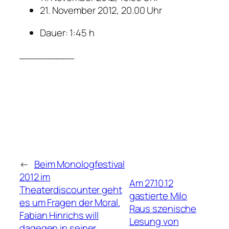
21. November 2012, 20.00 Uhr
Dauer: 1:45 h
_________
←
Beim Monologfestival
2012 im
Am 27.10.12
Theaterdiscounter geht
gastierte Milo
es um Fragen der Moral.
Raus szenische
Fabian Hinrichs will
Lesung von
dagegen in seiner