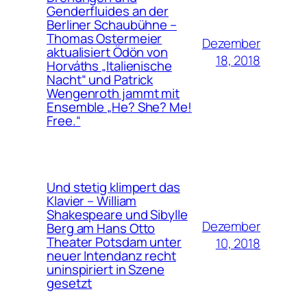
Genderfluides an der
Berliner Schaubühne –
Thomas Ostermeier
Dezember
aktualisiert Ödön von
18, 2018
Horváths „Italienische
Nacht“ und Patrick
Wengenroth jammt mit
Ensemble „He? She? Me!
Free.“
Und stetig klimpert das
Klavier – William
Shakespeare und Sibylle
Dezember
Berg am Hans Otto
Theater Potsdam unter
10, 2018
neuer Intendanz recht
uninspiriert in Szene
gesetzt