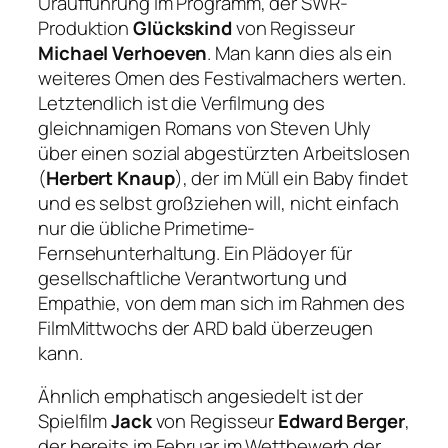
Uraufführung im Programm, der SWR-
Produktion
Glückskind
von Regisseur
Michael Verhoeven
. Man kann dies als ein
weiteres Omen des Festivalmachers werten.
Letztendlich ist die Verfilmung des
gleichnamigen Romans von Steven Uhly
über einen sozial abgestürzten Arbeitslosen
(
Herbert Knaup
), der im Müll ein Baby findet
und es selbst großziehen will, nicht einfach
nur die übliche Primetime-
Fernsehunterhaltung. Ein Plädoyer für
gesellschaftliche Verantwortung und
Empathie, von dem man sich im Rahmen des
FilmMittwochs der ARD bald überzeugen
kann.
Ähnlich emphatisch angesiedelt ist der
Spielfilm
Jack
von Regisseur
Edward Berger
,
der bereits im Februar im Wettbewerb der