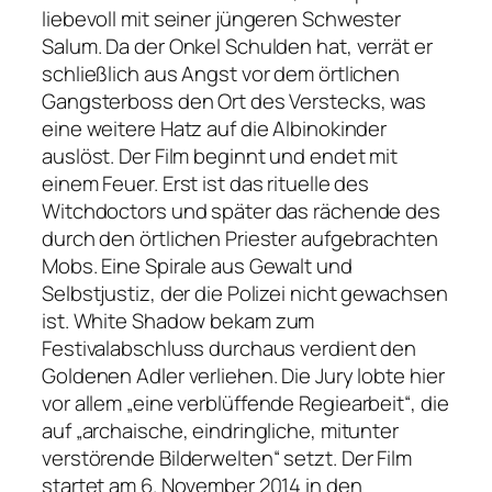
liebevoll mit seiner jüngeren Schwester
Salum. Da der Onkel Schulden hat, verrät er
schließlich aus Angst vor dem örtlichen
Gangsterboss den Ort des Verstecks, was
eine weitere Hatz auf die Albinokinder
auslöst. Der Film beginnt und endet mit
einem Feuer. Erst ist das rituelle des
Witchdoctors und später das rächende des
durch den örtlichen Priester aufgebrachten
Mobs. Eine Spirale aus Gewalt und
Selbstjustiz, der die Polizei nicht gewachsen
ist.
White Shadow
bekam zum
Festivalabschluss durchaus verdient den
Goldenen Adler verliehen. Die Jury lobte hier
vor allem „
eine verblüffende Regiearbeit“,
die
auf „
archaische, eindringliche, mitunter
verstörende Bilderwelten“
setzt
.
Der Film
startet am 6. November 2014 in den