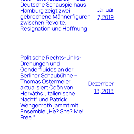
Deutsche Schauspielhaus
Januar
Hamburg zeigt zwei
gebrochene Männerfiguren
7, 2019
zwischen Revolte,
Resignation und Hoffnung
Politische Rechts-Links-
Drehungen und
Genderfluides an der
Berliner Schaubühne –
Thomas Ostermeier
Dezember
aktualisiert Ödön von
18, 2018
Horváths „Italienische
Nacht“ und Patrick
Wengenroth jammt mit
Ensemble „He? She? Me!
Free.“