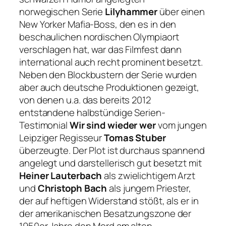
norwegischen Serie
Lilyhammer
über einen
New Yorker Mafia-Boss, den es in den
beschaulichen nordischen Olympiaort
verschlagen hat, war das Filmfest dann
international auch recht prominent besetzt.
Neben den Blockbustern der Serie wurden
aber auch deutsche Produktionen gezeigt,
von denen u.a. das bereits 2012
entstandene halbstündige Serien-
Testimonial
Wir sind wieder wer
vom jungen
Leipziger Regisseur
Tomas Stuber
überzeugte. Der Plot ist durchaus spannend
angelegt und darstellerisch gut besetzt mit
Heiner Lauterbach
als zwielichtigem Arzt
und
Christoph Bach
als jungem Priester,
der auf heftigen Widerstand stößt, als er in
der amerikanischen Besatzungszone der
1950er Jahre den Mord am alten