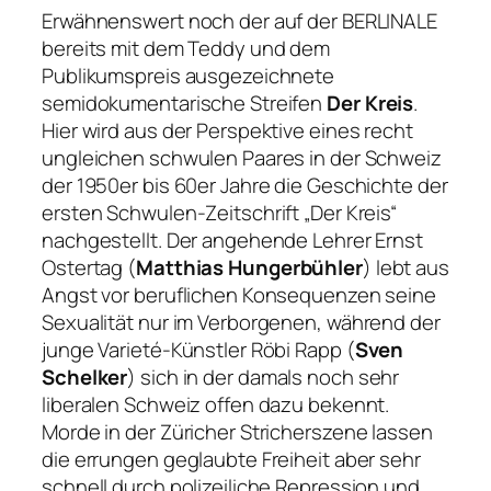
Erwähnenswert noch der auf der BERLINALE
bereits mit dem Teddy und dem
Publikumspreis ausgezeichnete
semidokumentarische Streifen
Der Kreis
.
Hier wird aus der Perspektive eines recht
ungleichen schwulen Paares in der Schweiz
der 1950er bis 60er Jahre die Geschichte der
ersten Schwulen-Zeitschrift „Der Kreis“
nachgestellt. Der angehende Lehrer Ernst
Ostertag (
Matthias Hungerbühler
) lebt aus
Angst vor beruflichen Konsequenzen seine
Sexualität nur im Verborgenen, während der
junge Varieté-Künstler Röbi Rapp (
Sven
Schelker
) sich in der damals noch sehr
liberalen Schweiz offen dazu bekennt.
Morde in der Züricher Stricherszene lassen
die errungen geglaubte Freiheit aber sehr
schnell durch polizeiliche Repression und