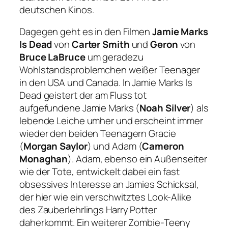
deutschen Kinos.
Dagegen geht es in den Filmen
Jamie Marks
Is Dead
von
Carter Smith
und
Geron
von
Bruce LaBruce
um geradezu
Wohlstandsproblemchen weißer Teenager
in den USA und Canada. In
Jamie Marks Is
Dead
geistert der am Fluss tot
aufgefundene Jamie Marks (
Noah Silver
) als
lebende Leiche umher und erscheint immer
wieder den beiden Teenagern Gracie
(
Morgan Saylor
) und Adam (
Cameron
Monaghan
). Adam, ebenso ein Außenseiter
wie der Tote, entwickelt dabei ein fast
obsessives Interesse an Jamies Schicksal,
der hier wie ein verschwitztes Look-Alike
des Zauberlehrlings Harry Potter
daherkommt. Ein weiterer Zombie-Teeny