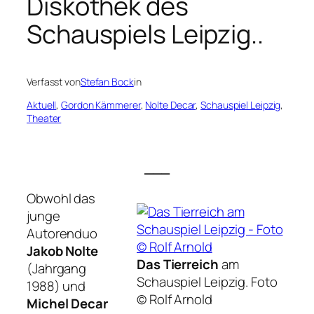
Diskothek des
Schauspiels Leipzig..
Verfasst von
Stefan Bock
in
Aktuell
, 
Gordon Kämmerer
, 
Nolte Decar
, 
Schauspiel Leipzig
, 
Theater
___
Obwohl das
junge
Autorenduo
Jakob Nolte
Das Tierreich
am
(Jahrgang
Schauspiel Leipzig.
Foto
1988) und
© Rolf Arnold
Michel Decar