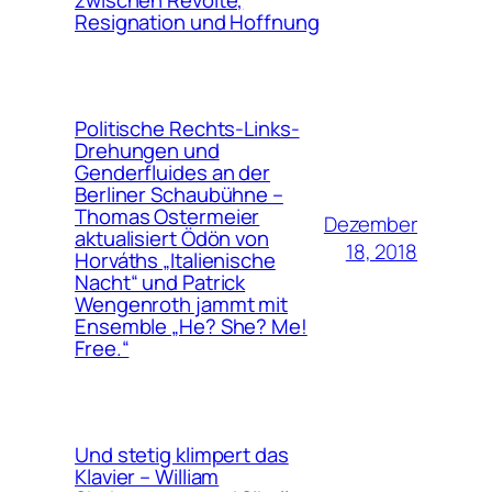
zwischen Revolte,
Resignation und Hoffnung
Politische Rechts-Links-
Drehungen und
Genderfluides an der
Berliner Schaubühne –
Thomas Ostermeier
Dezember
aktualisiert Ödön von
18, 2018
Horváths „Italienische
Nacht“ und Patrick
Wengenroth jammt mit
Ensemble „He? She? Me!
Free.“
Und stetig klimpert das
Klavier – William