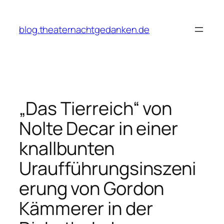
Zum
Inhalt
blog.theaternachtgedanken.de
springen
„Das Tierreich“ von
Nolte Decar in einer
knallbunten
Uraufführungsinszeni
erung von Gordon
Kämmerer in der