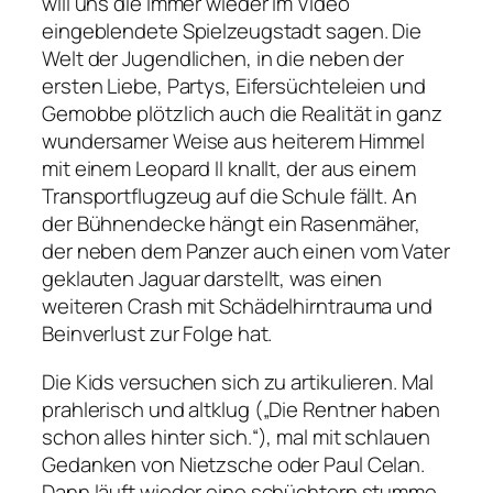
will uns die immer wieder im Video
eingeblendete Spielzeugstadt sagen. Die
Welt der Jugendlichen, in die neben der
ersten Liebe, Partys, Eifersüchteleien und
Gemobbe plötzlich auch die Realität in ganz
wundersamer Weise aus heiterem Himmel
mit einem Leopard II knallt, der aus einem
Transportflugzeug auf die Schule fällt. An
der Bühnendecke hängt ein Rasenmäher,
der neben dem Panzer auch einen vom Vater
geklauten Jaguar darstellt, was einen
weiteren Crash mit Schädelhirntrauma und
Beinverlust zur Folge hat.
Die Kids versuchen sich zu artikulieren. Mal
prahlerisch und altklug (
„Die Rentner haben
schon alles hinter sich.
“), mal mit schlauen
Gedanken von Nietzsche oder Paul Celan.
Dann läuft wieder eine schüchtern stumme