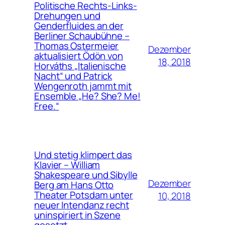
Politische Rechts-Links-
Drehungen und
Genderfluides an der
Berliner Schaubühne –
Thomas Ostermeier
Dezember
aktualisiert Ödön von
18, 2018
Horváths „Italienische
Nacht“ und Patrick
Wengenroth jammt mit
Ensemble „He? She? Me!
Free.“
Und stetig klimpert das
Klavier – William
Shakespeare und Sibylle
Dezember
Berg am Hans Otto
Theater Potsdam unter
10, 2018
neuer Intendanz recht
uninspiriert in Szene