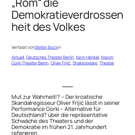
„Rom“ die
Demokratieverdrossen
heit des Volkes
Verfasst von
Stefan Bock
in
Aktuell
, 
Deutsches Theater Berlin
, 
Karin Henkel
, 
Maxim
Gorki Theater Berlin
, 
Oliver Frljić
, 
Shakespeare
, 
Theater
___
Mut zur Wahrheit!? – Der kroatische
Skandalregisseur Oliver Frljić lässt in seiner
Performance
Gorki – Alternative für
Deutschland?
über die repräsentative
Schwäche des Theaters und der
Demokratie im frühen 21. Jahrhundert
referieren