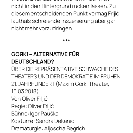
nicht in den Hintergrund rücken lassen. Zu
diesem entscheidenden Punkt vermag Frljić
lauthals schreiende Inszenierung aber gar
nicht mehr vorzudringen.
***
GOЯKI – ALTERNATIVE FÜR
DEUTSCHLAND?
ÜBER DIE REPRÄSENTATIVE SCHWÄCHE DES
THEATERS UND DER DEMOKRATIE IM FRÜHEN
21. JAHRHUNDERT (Maxim Gorki Theater,
15.03.2018)
Von Oliver Frljić
Regie: Oliver Frljić
Bühne: Igor Pauška
Kostüme: Sandra Dekanić
Dramaturgie: Aljoscha Begrich