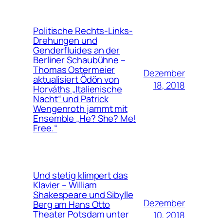
Politische Rechts-Links-
Drehungen und
Genderfluides an der
Berliner Schaubühne –
Thomas Ostermeier
Dezember
aktualisiert Ödön von
18, 2018
Horváths „Italienische
Nacht“ und Patrick
Wengenroth jammt mit
Ensemble „He? She? Me!
Free.“
Und stetig klimpert das
Klavier – William
Shakespeare und Sibylle
Dezember
Berg am Hans Otto
Theater Potsdam unter
10, 2018