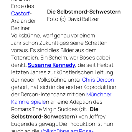
Ende des
Die Selbstmord-Schwestern
Castorf
-
Foto (c) David Baltzer
Ära an der
Berliner
Volksbühne, warf genau vor einem
Jahr schon Zukünftiges seine Schatten
voraus. Es sind dies Bilder aus dem
Totenreich. Ein Schelm, wer Böses dabei
denkt.
Susanne Kennedy
, die seit Herbst
letzten Jahres zur künstlerischen Leitung
der neuen Volksbühne unter
Chris Dercon
gehört, hat sich in der ersten Koproduktion
der Dercon-Intendanz mit den
Münchner
Kammerspiele
n an eine Adaption des
Romans
The Virgin Sucides
(dt.:
Die
Selbstmord-Schwestern
) von Jeffrey
Eugenides gewagt. Die Produktion ist nun
auch an die
Volksbühne am Rosa-