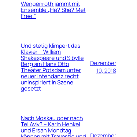
Wengenroth jammt mit
Ensemble „He? She? Me!
Free.“
Und stetig klimpert das
Klavier – William
Shakespeare und Sibylle
Dezember
Berg am Hans Otto
Theater Potsdam unter
10, 2018
neuer Intendanz recht
uninspiriert in Szene
gesetzt
Nach Moskau oder nach
Tel Aviv? – Karin Henkel
und Ersan Mondtag
Dezember
können mit Travestie und