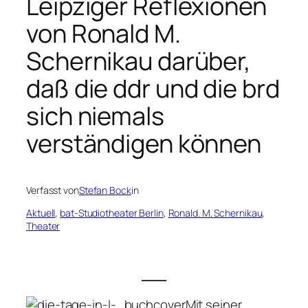
Leipziger Reflexionen
von Ronald M.
Schernikau darüber,
daß die ddr und die brd
sich niemals
verständigen können
Verfasst von
Stefan Bock
in
Aktuell
, 
bat-Studiotheater Berlin
, 
Ronald. M. Schernikau
, 
Theater
___
Mit seiner