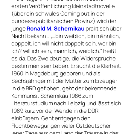
ersten Veröffentlichung
kleinstadtnovelle
(über ein schwules Coming out in der
bundesrepublikanischen Provinz) wird der
junge
Ronald M. Schernikau
praktisch über
Nacht bekannt.
„…bin weiblich, bin männlich,
doppelt. ich will nicht doppelt sein. wer bin
ich? will ich sein, männlich, weiblich.“
heißt
es da. Das Zweideutige, die Widersprüche
bestimmen sein Leben. Er sucht die Klarheit.
1960 in Magdeburg geboren und als
Sechsjähriger mit der Mutter zum Erzeuger
in die BRD geflohen, geht der bekennende
Kommunist Schernikau 1986 zum
Literaturstudium nach Leipzig und lässt sich
1989 kurz vor der Wende in die DDR
einbürgern. Geht entgegen den
Fluchtbewegungen vieler Ostdeutscher
jener Tage aus dem Land der Träume in das