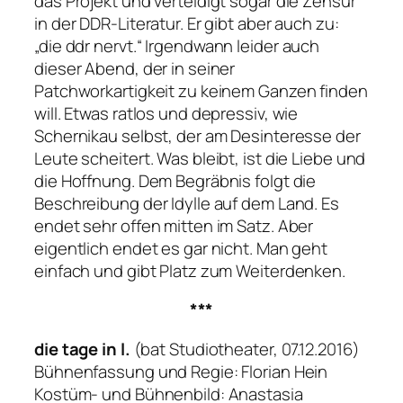
das Projekt und verteidigt sogar die Zensur
in der DDR-Literatur. Er gibt aber auch zu:
„die ddr nervt.“
Irgendwann leider auch
dieser Abend, der in seiner
Patchworkartigkeit zu keinem Ganzen finden
will. Etwas ratlos und depressiv, wie
Schernikau selbst, der am Desinteresse der
Leute scheitert. Was bleibt, ist die Liebe und
die Hoffnung. Dem Begräbnis folgt die
Beschreibung der Idylle auf dem Land. Es
endet sehr offen mitten im Satz. Aber
eigentlich endet es gar nicht. Man geht
einfach und gibt Platz zum Weiterdenken.
***
die tage in l.
(bat Studiotheater, 07.12.2016)
Bühnenfassung und Regie: Florian Hein
Kostüm- und Bühnenbild: Anastasia