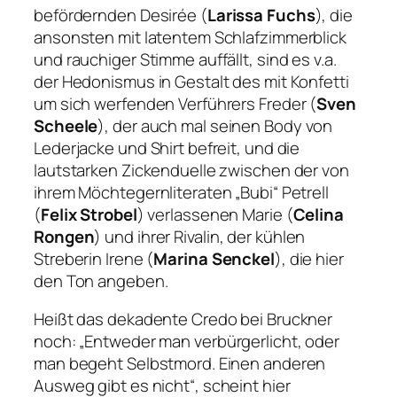
befördernden Desirée (
Larissa Fuchs
), die
ansonsten mit latentem Schlafzimmerblick
und rauchiger Stimme auffällt, sind es v.a.
der Hedonismus in Gestalt des mit Konfetti
um sich werfenden Verführers Freder (
Sven
Scheele
), der auch mal seinen Body von
Lederjacke und Shirt befreit, und die
lautstarken Zickenduelle zwischen der von
ihrem Möchtegernliteraten „Bubi“ Petrell
(
Felix Strobel
) verlassenen Marie (
Celina
Rongen
) und ihrer Rivalin, der kühlen
Streberin Irene (
Marina Senckel
), die hier
den Ton angeben.
Heißt das dekadente Credo bei Bruckner
noch:
„Entweder man verbürgerlicht, oder
man begeht Selbstmord. Einen anderen
Ausweg gibt es nicht“
, scheint hier