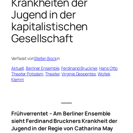
Krankheiten der
Jugend in der
kapitalistischen
Gesellschaft
Verfasst von
Stefan Bock
in
Aktuell
, 
Berliner Ensemble
, 
Ferdinand Bruckner
, 
Hans Otto
Theater Potsdam
, 
Theater
, 
Virginie Despentes
, 
Wojtek
Klemm
___
Frühverrentet – Am Berliner Ensemble
sieht Ferdinand Bruckners
Krankheit der
Jugend
in der Regie von Catharina May