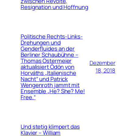
zwischen Revolte,
Resignation und Hoffnung
Politische Rechts-Links-
Drehungen und
Genderfluides an der
Berliner Schaubühne –
Thomas Ostermeier
Dezember
aktualisiert Ödön von
18, 2018
Horváths „Italienische
Nacht“ und Patrick
Wengenroth jammt mit
Ensemble „He? She? Me!
Free.“
Und stetig klimpert das
Klavier – William