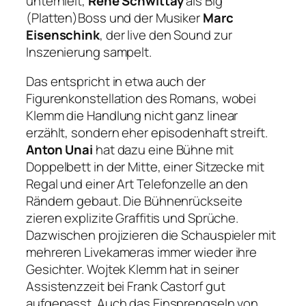
unterhielt,
René Schwittay
als Big
(Platten)Boss und der Musiker
Marc
Eisenschink
, der live den Sound zur
Inszenierung sampelt.
Das entspricht in etwa auch der
Figurenkonstellation des Romans, wobei
Klemm die Handlung nicht ganz linear
erzählt, sondern eher episodenhaft streift.
Anton Unai
hat dazu eine Bühne mit
Doppelbett in der Mitte, einer Sitzecke mit
Regal und einer Art Telefonzelle an den
Rändern gebaut. Die Bühnenrückseite
zieren explizite Graffitis und Sprüche.
Dazwischen projizieren die Schauspieler mit
mehreren Livekameras immer wieder ihre
Gesichter. Wojtek Klemm hat in seiner
Assistenzzeit bei Frank Castorf gut
aufgepasst. Auch das Einsprengseln von