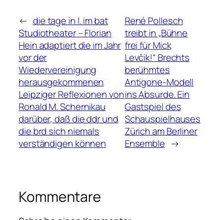
←
die tage in l. im bat
René Pollesch
Studiotheater – Florian
treibt in „Bühne
Hein adaptiert die im Jahr
frei für Mick
vor der
Levčik!“ Brechts
Wiedervereinigung
berühmtes
herausgekommenen
Antigone-Modell
Leipziger Reflexionen von
ins Absurde. Ein
Ronald M. Schernikau
Gastspiel des
darüber, daß die ddr und
Schauspielhauses
die brd sich niemals
Zürich am Berliner
verständigen können
Ensemble
→
Kommentare