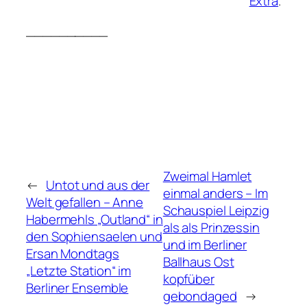
Extra
.
__________
Zweimal Hamlet
←
Untot und aus der
einmal anders – Im
Welt gefallen – Anne
Schauspiel Leipzig
Habermehls „Outland“ in
als als Prinzessin
den Sophiensaelen und
und im Berliner
Ersan Mondtags
Ballhaus Ost
„Letzte Station“ im
kopfüber
Berliner Ensemble
gebondaged
→