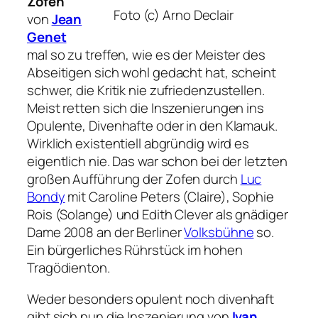
Zofen
Foto (c) Arno Declair
von
Jean
Genet
mal so zu treffen, wie es der Meister des
Abseitigen sich wohl gedacht hat, scheint
schwer, die Kritik nie zufriedenzustellen.
Meist retten sich die Inszenierungen ins
Opulente, Divenhafte oder in den Klamauk.
Wirklich existentiell abgründig wird es
eigentlich nie. Das war schon bei der letzten
großen Aufführung der
Zofen
durch
Luc
Bondy
mit Caroline Peters (Claire), Sophie
Rois (Solange) und Edith Clever als gnädiger
Dame 2008 an der Berliner
Volksbühne
so.
Ein bürgerliches Rührstück im hohen
Tragödienton.
Weder besonders opulent noch divenhaft
gibt sich nun die Inszenierung von
Ivan