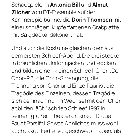
Schauspielerin
Antonia Bill
und
Almut
Zilcher
vom DT-Ensemble auf der
Kammerspielbühne, die
Dorin Thomsen
mit
einer schrägen, kupferfarbenen Grabplatte
mit Sargdeckel dekoriert hat.
Und auch die Kostüme gleichen dem aus
dem ersten Schleef-Abend. Die drei stecken
in bräunlichen Uniformjacken und -röcken
und bilden einen kleinen Schleef-Chor.
„Der
Chor-Riß, die Chor-Sprengung, die
Trennung von Chor und Einzelfigur ist die
Tragödie des Einzelnen, dessen Tragödie
sich demnach nur im Wechsel mit dem Chor
abbilden läßt.“
schrieb Schleef 1997 in
seinem großen Theateralmanach
Droge
Faust Parsifal
. Sowas Ähnliches muss wohl
auch Jakob Fedler vorgeschwebt haben, als