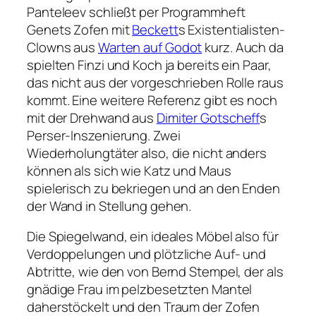
Panteleev schließt per Programmheft
Genets
Zofen
mit
Beckett
s Existentialisten-
Clowns aus
Warten auf Godot
kurz. Auch da
spielten Finzi und Koch ja bereits ein Paar,
das nicht aus der vorgeschrieben Rolle raus
kommt. Eine weitere Referenz gibt es noch
mit der Drehwand aus
Dimiter Gotscheff
s
Perser
-Inszenierung. Zwei
Wiederholungtäter also, die nicht anders
können als sich wie Katz und Maus
spielerisch zu bekriegen und an den Enden
der Wand in Stellung gehen.
Die Spiegelwand, ein ideales Möbel also für
Verdoppelungen und plötzliche Auf- und
Abtritte, wie den von Bernd Stempel, der als
gnädige Frau im pelzbesetzten Mantel
daherstöckelt und den Traum der Zofen