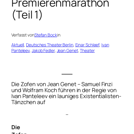
Premierenmarathon
(Teil 1)
Verfasst von
Stefan Bock
in
Aktuell
, 
Deutsches Theater Berlin
, 
Einar Schleef
, 
Ivan
Panteleev
, 
Jakob Fedler
, 
Jean Genet
, 
Theater
___
Die Zofen
von Jean Genet – Samuel Finzi
und Wolfram Koch führen in der Regie von
Ivan Panteleev ein launiges Existentialisten-
Tänzchen auf
–
Die