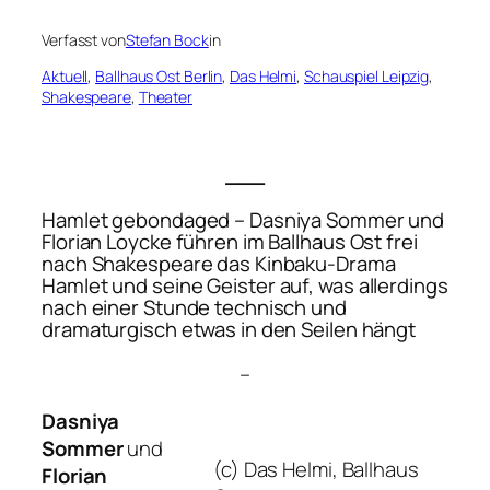
Verfasst von
Stefan Bock
in
Aktuell
, 
Ballhaus Ost Berlin
, 
Das Helmi
, 
Schauspiel Leipzig
, 
Shakespeare
, 
Theater
___
Hamlet gebondaged – Dasniya Sommer und
Florian Loycke führen im Ballhaus Ost frei
nach Shakespeare das Kinbaku-Drama
Hamlet und seine Geister
auf, was allerdings
nach einer Stunde technisch und
dramaturgisch etwas in den Seilen hängt
–
Dasniya
Sommer
und
(c) Das Helmi, Ballhaus
Florian