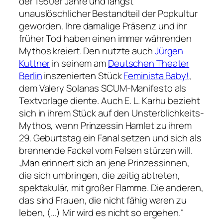
der 1950er Jahre und längst
unauslöschlicher Bestandteil der Popkultur
geworden. Ihre damalige Präsenz und ihr
früher Tod haben einen immer währenden
Mythos kreiert. Den nutzte auch
Jürgen
Kuttner
in seinem am
Deutschen Theater
Berlin
inszenierten Stück
Feminista Baby!
,
dem Valery Solanas SCUM-Manifesto als
Textvorlage diente. Auch E. L. Karhu bezieht
sich in ihrem Stück auf den Unsterblichkeits-
Mythos, wenn Prinzessin Hamlet zu ihrem
29. Geburtstag ein Fanal setzen und sich als
brennende Fackel vom Felsen stürzen will.
„Man erinnert sich an jene Prinzessinnen,
die sich umbringen, die zeitig abtreten,
spektakulär, mit großer Flamme. Die anderen,
das sind Frauen, die nicht fähig waren zu
leben, (…) Mir wird es nicht so ergehen.“