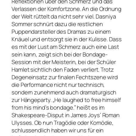
Reflektionen über den Schmerz und das
Verlassen der Komfortzone. An die Ordnung
der Welt rüttelt da nicht sehr viel. Dasniya
Sommer schnürt dazu die restlichen
Puppendarsteller des Dramas zu einem
Knäuel und entsorgt sie in der Kulisse. Dass
es mit der Lust am Schmerz auch eine Last
sein kann, zeigt sich bei der Bondage-
Session mit der Meisterin, bei der Schüler
Hamlet sichtlich den Faden verliert. Trotz
Degeneinsatz zur finalen Fechtszene wird
die Performance nicht nur technisch,
sondern zunehmend auch dramaturgisch
zur Hängeparty.
„He laughed to free himself
from his mind’s bondage.”
heißt es im
Shakespeare-Disput in James Joys’ Roman
Ulysses
. Ob nun Tragödie oder Komödie,
schlussendlich haben wir uns für ein