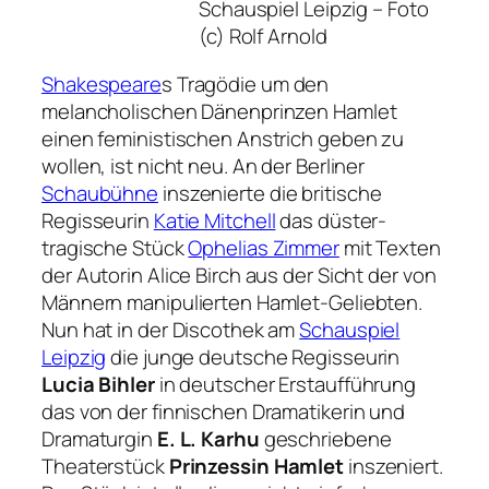
Schauspiel Leipzig –
Foto
(c) Rolf Arnold
Shakespeare
s Tragödie um den
melancholischen Dänenprinzen Hamlet
einen feministischen Anstrich geben zu
wollen, ist nicht neu. An der Berliner
Schaubühne
inszenierte die britische
Regisseurin
Katie Mitchell
das düster-
tragische Stück
Ophelias Zimmer
mit Texten
der Autorin Alice Birch aus der Sicht der von
Männern manipulierten Hamlet-Geliebten.
Nun hat in der Discothek am
Schauspiel
Leipzig
die junge deutsche Regisseurin
Lucia Bihler
in deutscher Erstaufführung
das von der finnischen Dramatikerin und
Dramaturgin
E. L. Karhu
geschriebene
Theaterstück
Prinzessin Hamlet
inszeniert.