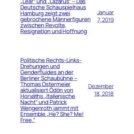
„Lear“ und „Lazarus“ – Das
Deutsche Schauspielhaus
Januar
Hamburg zeigt zwei
gebrochene Männerfiguren
7, 2019
zwischen Revolte,
Resignation und Hoffnung
Politische Rechts-Links-
Drehungen und
Genderfluides an der
Berliner Schaubühne –
Thomas Ostermeier
Dezember
aktualisiert Ödön von
18, 2018
Horváths „Italienische
Nacht“ und Patrick
Wengenroth jammt mit
Ensemble „He? She? Me!
Free.“