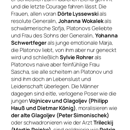
und die letzte Courage fahren lässt. Die
Frauen, allen voran
Dörte Lyssewski
als
resolute Generalin,
Johanna Wokalek
als
schwärmerische Sofja, Platonovs Geliebte
und Frau des Sohns der Generalin,
Yohanna
Schwertfeger
als junge emotionale Marja,
die Platonov liebt, von ihm aber nur geneckt
wird und schließlich
Sylvie Rohrer
als
Platonovs naive aber feinfühlige Frau
Sascha, sie alle scheitern an Platonov und
sind ihm doch an Lebenslust und
Leidenschaft überlegen. Die Männer
dagegen sind eitle, verlogene Poser wie die
jungen
Vojnicev und Glagoljev (Philipp
Hauß und Dietmar König)
, moralisieren wie
der alte Glagoljev (Peter Simonischek)
oder schwadronieren wie der Arzt
Trileckij
(Martin Reinke)
, sind geldgierig wie
Petrin