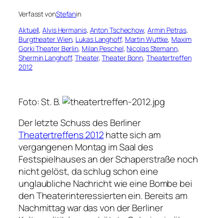
Verfasst von
Stefan
in
Aktuell
, 
Alvis Hermanis
, 
Anton Tschechow
, 
Armin Petras
, 
Burgtheater Wien
, 
Lukas Langhoff
, 
Martin Wuttke
, 
Maxim
Gorki Theater Berlin
, 
Milan Peschel
, 
Nicolas Stemann
, 
Shermin Langhoff
, 
Theater
, 
Theater Bonn
, 
Theatertreffen
2012
Foto: St. B.
Der letzte Schuss des Berliner
Theatertreffens 2012
hatte sich am
vergangenen Montag im Saal des
Festspielhauses an der Schaperstraße noch
nicht gelöst, da schlug schon eine
unglaubliche Nachricht wie eine Bombe bei
den Theaterinteressierten ein. Bereits am
Nachmittag war das von der Berliner