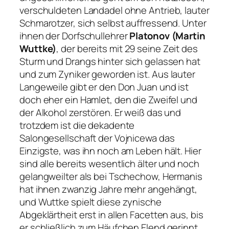
verschuldeten Landadel ohne Antrieb, lauter
Schmarotzer, sich selbst auffressend. Unter
ihnen der Dorfschullehrer
Platonov (Martin
Wuttke)
, der bereits mit 29 seine Zeit des
Sturm und Drangs hinter sich gelassen hat
und zum Zyniker geworden ist. Aus lauter
Langeweile gibt er den Don Juan und ist
doch eher ein Hamlet, den die Zweifel und
der Alkohol zerstören. Er weiß das und
trotzdem ist die dekadente
Salongesellschaft der Vojnicewa das
Einzigste, was ihn noch am Leben hält. Hier
sind alle bereits wesentlich älter und noch
gelangweilter als bei Tschechow, Hermanis
hat ihnen zwanzig Jahre mehr angehängt,
und Wuttke spielt diese zynische
Abgeklärtheit erst in allen Facetten aus, bis
er schließlich zum Häufchen Elend gerinnt