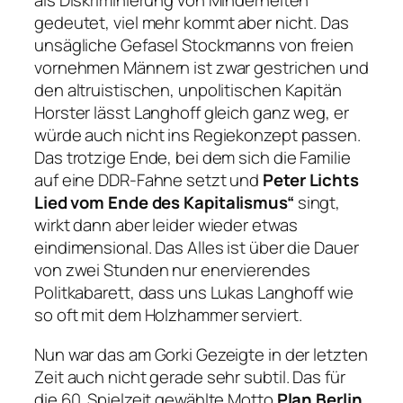
als Diskriminierung von Minderheiten
gedeutet, viel mehr kommt aber nicht. Das
unsägliche Gefasel Stockmanns von
freien
vornehmen Männern
ist zwar gestrichen und
den altruistischen, unpolitischen Kapitän
Horster lässt Langhoff gleich ganz weg, er
würde auch nicht ins Regiekonzept passen.
Das trotzige Ende, bei dem sich die Familie
auf eine DDR-Fahne setzt und
Peter Lichts
Lied
vom Ende des Kapitalismus“
singt,
wirkt dann aber leider wieder etwas
eindimensional. Das Alles ist über die Dauer
von zwei Stunden nur enervierendes
Politkabarett, dass uns Lukas Langhoff wie
so oft mit dem Holzhammer serviert.
Nun war das am Gorki Gezeigte in der letzten
Zeit auch nicht gerade sehr subtil. Das für
die 60. Spielzeit gewählte Motto
Plan Berlin