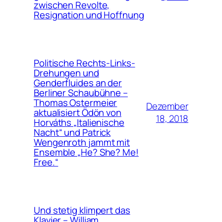
zwischen Revolte,
Resignation und Hoffnung
Politische Rechts-Links-
Drehungen und
Genderfluides an der
Berliner Schaubühne –
Thomas Ostermeier
Dezember
aktualisiert Ödön von
18, 2018
Horváths „Italienische
Nacht“ und Patrick
Wengenroth jammt mit
Ensemble „He? She? Me!
Free.“
Und stetig klimpert das
Klavier – William