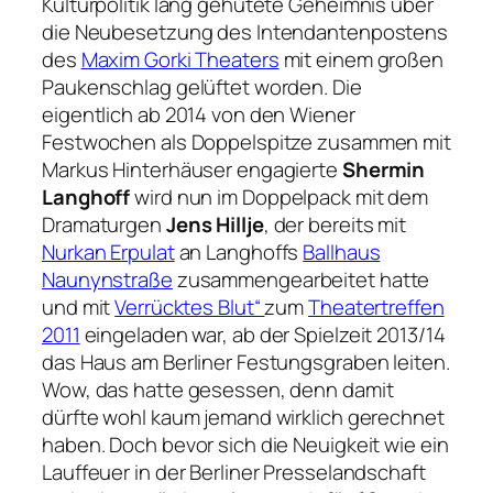
Kulturpolitik lang gehütete Geheimnis über
die Neubesetzung des Intendantenpostens
des
Maxim Gorki Theaters
mit einem großen
Paukenschlag gelüftet worden. Die
eigentlich ab 2014 von den Wiener
Festwochen als Doppelspitze zusammen mit
Markus Hinterhäuser engagierte
Shermin
Langhoff
wird nun im Doppelpack mit dem
Dramaturgen
Jens Hillje
, der bereits mit
Nurkan Erpulat
an Langhoffs
Ballhaus
Naunynstraße
zusammengearbeitet hatte
und mit
Verrücktes Blut“
zum
Theatertreffen
2011
eingeladen war, ab der Spielzeit 2013/14
das Haus am Berliner Festungsgraben leiten.
Wow, das hatte gesessen, denn damit
dürfte wohl kaum jemand wirklich gerechnet
haben. Doch bevor sich die Neuigkeit wie ein
Lauffeuer in der Berliner Presselandschaft