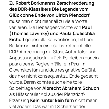
Zu
Robert Borkmanns
Zerschredderung
des DDR-Klassikers
Die Legende vom
Glück ohne Ende von Ulrich Plenzdorf
muss man nicht mehr all zu viele Worte
verlieren. Die Liebesgeschichte von
Paul
(Thomas Lawinky) und Paula (Julischka
Eichel)
gegen alle Konventionen, tritt bei
Borkmann hinter eine selbstreferentielle
DDR-Abrechnung mit Stasi, Autoritäts- und
Anpassungsdruck zurück. Es bleiben nur ein
paar alberne Regieeinfälle, ein Paul im
Clownskostüm und das resignative Gefühl,
das hier nicht konsequent zu Ende gedacht
wurde. Daran konnte auch eine tolle
Soloeinlage von
Albrecht Abraham Schuch
als Hilfsschüler Abl aus der Plenzdorf-
Erzählung
Kein runter kein fern
nicht mehr
viel ändern. Das war mit Sicherheit der