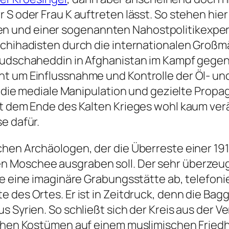
r S oder Frau K auftreten lässt. So stehen hi
und einer sogenannten Nahostpolitikexpertin 
schihadisten durch die internationalen Großm
 Mudschaheddin in Afghanistan im Kampf gegen
t um Einflussnahme und Kontrolle der Öl- un
ür die mediale Manipulation und gezielte Prop
it dem Ende des Kalten Krieges wohl kaum ve
e dafür.
chen Archäologen, der die Überreste einer 191
 Moschee ausgraben soll. Der sehr überzeug
wie eine imaginäre Grabungsstätte ab, telefo
 des Ortes. Er ist in Zeitdruck, denn die Bag
s Syrien. So schließt sich der Kreis aus der V
schen Kostümen auf einem muslimischen Friedh