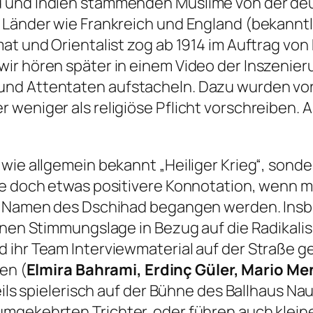
d und Indien stammenden Muslime von der d
r Länder wie Frankreich und England (bekann
at und Orientalist zog ab 1914 im Auftrag von
ir hören später in einem Video der Inszenieru
nd Attentaten aufstacheln. Dazu wurden vor a
weniger als religiöse Pflicht vorschreiben. Al
 wie allgemein bekannt „Heiliger Krieg“, son
ne doch etwas positivere Konnotation, wenn m
m Namen des Dschihad begangen werden. Insbes
einen Stimmungslage in Bezug auf die Radikali
 ihr Team Interviewmaterial auf der Straße 
en (
Elmira Bahrami, Erdinç Güler, Mario M
teils spielerisch auf der Bühne des Ballhaus 
umgekehrten Trichter, oder führen auch klei