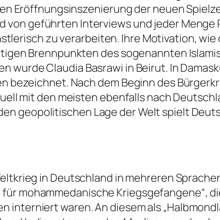
eten Eröffnungsinszenierung der neuen Spielze
d von geführten Interviews und jeder Menge
isch zu verarbeiten. Ihre Motivation, wie di
eutigen Brennpunkten des sogenannten Islamisc
 wurde Claudia Basrawi in Beirut. In Damaskus
ben bezeichnet. Nach dem Beginn des Bürgerkri
tuell mit den meisten ebenfalls nach Deutschl
n geopolitischen Lage der Welt spielt Deuts
eltkrieg in Deutschland in mehreren Sprachen
g für mohammedanische Kriegsgefangene“
, d
 interniert waren. An diesem als „Halbmondl