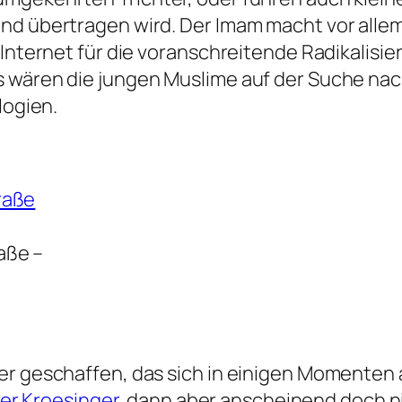
and übertragen wird. Der Imam macht vor alle
 Internet für die voranschreitende Radikalis
s wären die jungen Muslime auf der Suche na
logien.
aße –
ter geschaffen, das sich in einigen Momenten
r Kroesinger
, dann aber anscheinend doch n