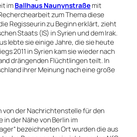
it im
Ballhaus Naunynstraße
mit
 Recherchearbeit zum Thema diese
e Regisseurin zu Beginn erklärt, zieht
hen Staats (IS) in Syrien und dem Irak.
 lebte sie einige Jahre, die sie heute
egs 2011 in Syrien kam sie wieder nach
and drängenden Flüchtlingen teilt. In
chland ihrer Meinung nach eine große
 von der Nachrichtenstelle für den
ie in der Nähe von Berlin im
ager“ bezeichneten Ort wurden die aus