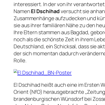
interessiert. In der von ihr verantwort
Namen
El Dschihad
versucht sie anhan
Zusammenhänge aufzudecken und künstler
sie aus ihrer familiären Nähe zu den h
Ihre Eltern stammen aus Bagdad, geboren
noch als die schönste Zeit in ihrem Le
Deutschland, ein Schicksal, dass sie ak
der sich momentan dadurch verändernde
Rolle.
El Dschihad
heißt auch eine im Ersten W
Orient (NfO) herausgebrachte
„Zeitun
brandenburgischen Wünsdorf bei Zossen