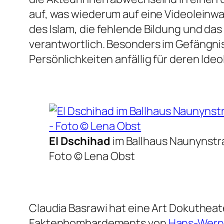
auf, was wiederum auf eine Videoleinw
des Islam, die fehlende Bildung und das
verantwortlich. Besonders im Gefängni
Persönlichkeiten anfällig für deren Ideo
El Dschihad
im Ballhaus Naunynstr
Foto © Lena Obst
Claudia Basrawi hat eine Art Dokuthea
Faktenbombardements von
Hans-Werne