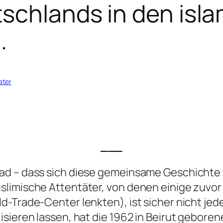
schlands in den isla
.
ater
___
d – dass sich diese gemeinsame Geschichte we
limische Attentäter, von denen einige zuvor 
d-Trade-Center lenkten), ist sicher nicht je
isieren lassen, hat die 1962 in Beirut gebore