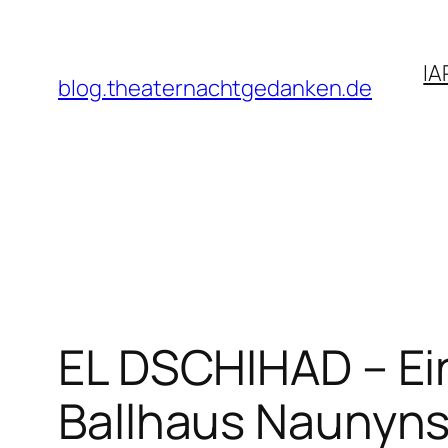
Zum
Inhalt
IA
springen
blog.theaternachtgedanken.de
EL DSCHIHAD – Ei
Ballhaus Naunynst