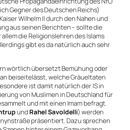
eutsche Propagandaeinrichtung des NfO
tlich Gegner des Deutschen Reichs)
 Kaiser Wilhelm II durch den Nahen und
ng aus seinen Berichten – sollte die
llem die Religionslehren des Islams
lerdings gibt es da natürlich auch sehr
dern wörtlich übersetzt Bemühung oder
an beiseitelässt, welche Gräueltaten
ondere ist damit natürlich der IS in
sierung von Muslimen in Deutschland für
gesammelt und mit einen Imam befragt.
entrup
und
Rahel Savoldelli
) werden
Naunynstraße präsentiert. Dazu sprechen
ne Szenen hinter einem Gazevorhang