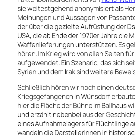
sie weitestgehend anonymisiert als Her
Meinungen und Aussagen von Passanten 
der über die gezielte Aufrüstung der D
USA, die ab Ende der 1970er Jahre die
Waffenlieferungen unterstützen. Es geh
hören. Im Krieg wird von allen Seiten f
aufgewendet. Ein Szenario, das sich se
Syrien und dem Irak sind weitere Beweis
Schließlich hören wir noch einen deuts
Kriegsgefangenen in Wünsdorf erbauten
hier die Fläche der Bühne im Ballhaus 
und erzählt nebenbei aus der Geschichte
eines Aufnahmelagers für Flüchtlinge au
wandeln die DarstellerInnen in histori