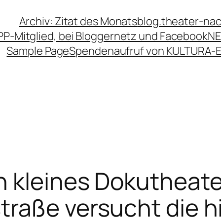
Archiv: Zitat des Monats
blog.theater-na
PP-Mitglied, bei Bloggernetz und Facebook
NE
Sample Page
Spendenaufruf von KULTURA-
n kleines Dokutheate
raße versucht die h