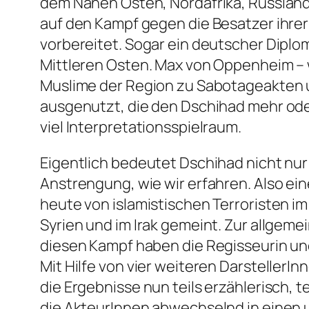
dem Nahen Osten, Nordafrika, Russlan
auf den Kampf gegen die Besatzer ihre
vorbereitet. Sogar ein deutscher Diplom
Mittleren Osten. Max von Oppenheim – w
Muslime der Region zu Sabotageakten u
ausgenutzt, die den Dschihad mehr oder 
viel Interpretationsspielraum.
Eigentlich bedeutet Dschihad nicht nur
Anstrengung, wie wir erfahren. Also ei
heute von islamistischen Terroristen i
Syrien und im Irak gemeint. Zur allgem
diesen Kampf haben die Regisseurin und
Mit Hilfe von vier weiteren DarstellerInn
die Ergebnisse nun teils erzählerisch, 
die AkteurInnen abwechselnd in einen 