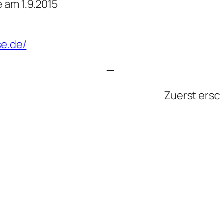
 am 1.9.2015
se.de/
—
Zuerst ers