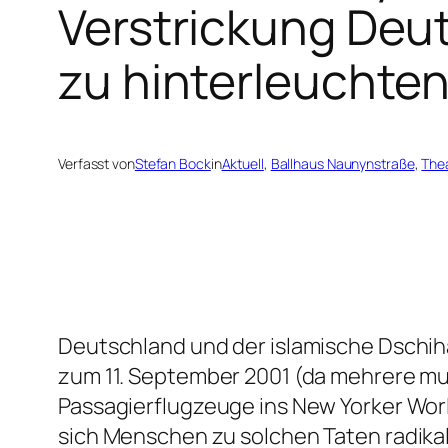
Verstrickung Deut
zu hinterleuchten
Verfasst von
Stefan Bock
in
Aktuell
, 
Ballhaus Naunynstraße
, 
The
Deutschland und der islamische Dschiha
zum 11. September 2001 (da mehrere mus
Passagierflugzeuge ins New Yorker Worl
sich Menschen zu solchen Taten radikal