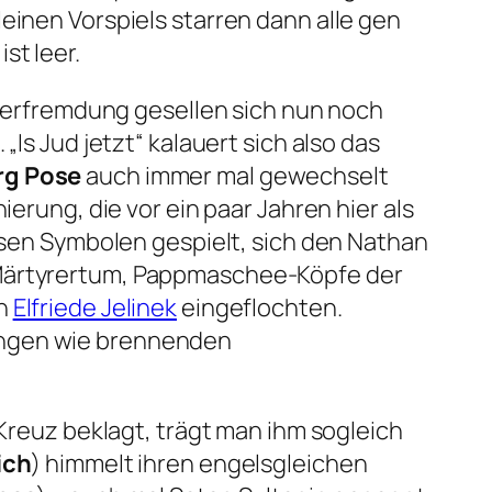
einen Vorspiels starren dann alle gen
st leer.
Verfremdung gesellen sich nun noch
.
„Is Jud jetzt“
kalauert sich also das
rg Pose
auch immer mal gewechselt
erung, die vor ein paar Jahren hier als
giösen Symbolen gespielt, sich den Nathan
 Märtyrertum, Pappmaschee-Köpfe der
n
Elfriede Jelinek
eingeflochten.
ungen wie brennenden
 Kreuz beklagt, trägt man ihm sogleich
ich
) himmelt ihren engelsgleichen