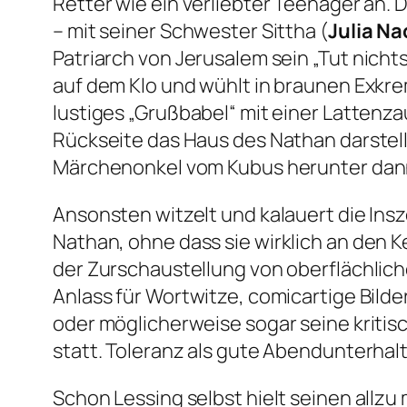
Retter wie ein verliebter Teenager an. 
– mit seiner Schwester Sittha (
Julia N
Patriarch von Jerusalem sein
„Tut nicht
auf dem Klo und wühlt in braunen Exkr
lustiges „Grußbabel“ mit einer Lattenz
Rückseite das Haus des Nathan darstell
Märchenonkel vom Kubus herunter dann 
Ansonsten witzelt und kalauert die Ins
Nathan
, ohne dass sie wirklich an den 
der Zurschaustellung von oberflächlich
Anlass für Wortwitze, comicartige Bild
oder möglicherweise sogar seine kritis
statt. Toleranz als gute Abendunterhalt
Schon Lessing selbst hielt seinen allz