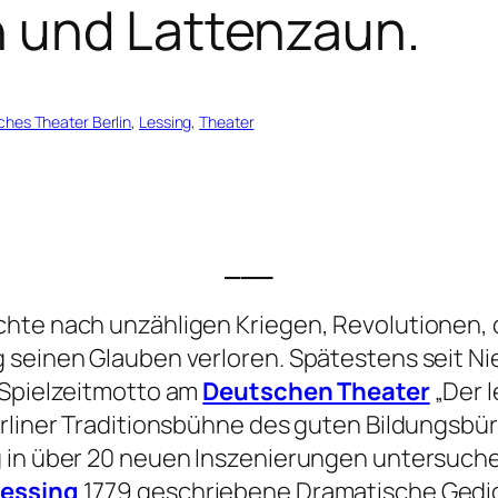
 und Lattenzaun.
hes Theater Berlin
, 
Lessing
, 
Theater
___
hte nach unzähligen Kriegen, Revolutionen, 
 seinen Glauben verloren. Spätestens seit Ni
 Spielzeitmotto am
Deutschen Theater
„Der l
Berliner Traditionsbühne des guten Bildungsb
g in über 20 neuen Inszenierungen untersuche
Lessing
1779 geschriebene Dramatische Gedi