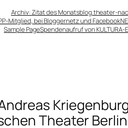
Archiv: Zitat des Monats
blog.theater-na
PP-Mitglied, bei Bloggernetz und Facebook
NE
Sample Page
Spendenaufruf von KULTURA-
– Andreas Kriegenburg
hen Theater Berlin 