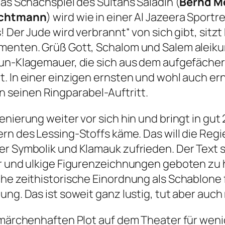
Das Schachspiel des Sultans Saladin (
Bernd M
achtmann
) wird wie in einer Al Jazeera Spor
s! Der Jude wird verbrannt“
von sich gibt, sitzt
ementen. Grüß Gott, Schalom und Salem aleiku
aun-Klagemauer, die sich aus dem aufgefächert
t. In einer einzigen ernsten und wohl auch er
seinen Ringparabel-Auftritt.
zenierung weiter vor sich hin und bringt in g
Kern des Lessing-Stoffs käme. Das will die Regi
er Symbolik und Klamauk zufrieden. Der Text 
er und ulkige Figurenzeichnungen geboten zu
che zeithistorische Einordnung als Schablone
ung. Das ist soweit ganz lustig, tut aber au
u märchenhaften Plot auf dem Theater für weni