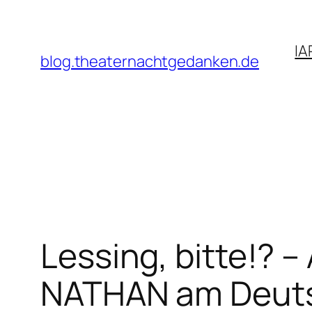
Zum
Inhalt
IA
springen
blog.theaternachtgedanken.de
Lessing, bitte!? 
NATHAN am Deutsc