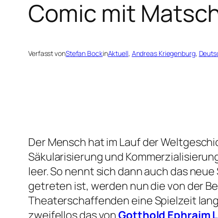
Comic mit Matsch
Verfasst von
Stefan Bock
in
Aktuell
, 
Andreas Kriegenburg
, 
Deutsc
Der Mensch hat im Lauf der Weltgeschic
Säkularisierung und Kommerzialisierung
leer. So nennt sich dann auch das neue
getreten ist, werden nun die von der 
Theaterschaffenden eine Spielzeit lan
zweifellos das von
Gotthold Ephraim 