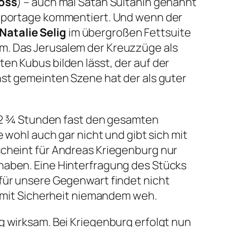
oss
) – auch mal Satan Sultanin genannt
treportage kommentiert. Und wenn der
Natalie Selig
im übergroßen Fettsuite
m. Das Jerusalem der Kreuzzüge als
en Kubus bilden lässt, der auf der
nst gemeinten Szene hat der als guter
ut 2 ¾ Stunden fast den gesamten
e wohl auch gar nicht und gibt sich mit
scheint für Andreas Kriegenburg nur
 haben. Eine Hinterfragung des Stücks
 für unsere Gegenwart findet nicht
ch mit Sicherheit niemandem weh.
g wirksam. Bei Kriegenburg erfolgt nun