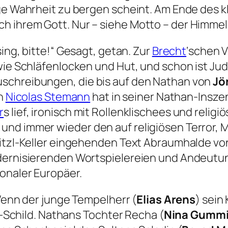
ge Wahrheit zu bergen scheint. Am Ende des kl
 ihrem Gott. Nur – siehe Motto – der Himmel i
ing, bitte!“
Gesagt, getan. Zur
Brecht
‘schen 
wie Schläfenlocken und Hut, und schon ist Jud
schreibungen, die bis auf den Nathan von
Jö
on
Nicolas Stemann
hat in seiner Nathan-Inszeni
r
s lief, ironisch mit Rollenklischees und reli
und immer wieder den auf religiösen Terror,
ritzl-Keller eingehenden Text
Abraumhalde
vo
modernisierenden Wortspielereien und Andeut
ionaler Europäer.
enn der junge Tempelherr (
Elias Arens
) sein
ri-Schild. Nathans Tochter Recha (
Nina Gumm