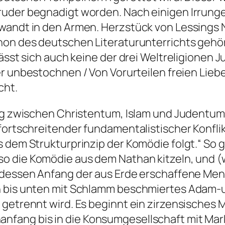
ruder begnadigt worden. Nach einigen Irrung
rwandt in den Armen. Herzstück von Lessings
non des deutschen Literaturunterrichts gehör
lässt sich auch keine der drei Weltreligionen
ner unbestochnen / Von Vorurteilen freien Lieb
cht.
log zwischen Christentum, Islam und Judentum
fortschreitender fundamentalistischer Konflik
s dem Strukturprinzip der Komödie folgt.“
So g
also die Komödie aus dem
Nathan
kitzeln, und 
 dessen Anfang der aus Erde erschaffene Men
n bis unten mit Schlamm beschmiertes Adam-u
 getrennt wird. Es beginnt ein zirzensisches
nfang bis in die Konsumgesellschaft mit Ma