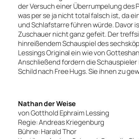
der Versuch einer Überrumpelung des P
was per se ja nicht total falsch ist, d
und Schlafstarre führen würde. Davor i
Zuschauer nicht ganz gefeit. Der treffs
hinreißendem Schauspiel des sechsköpfi
Lessings Original ein wie von Gottesha
Anschließend fordern die Schauspieler 
Schild nach Free Hugs. Sie ihnen zu gew
Nathan der Weise
von Gotthold Ephraim Lessing
Regie: Andreas Kriegenburg
Bühne: Harald Thor