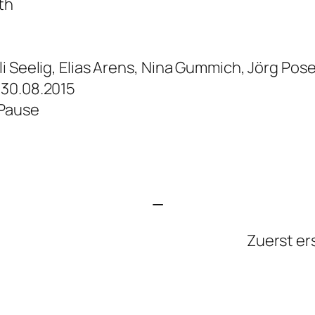
th
i Seelig, Elias Arens, Nina Gummich, Jörg Pose
 30.08.2015
 Pause
—
Zuerst er