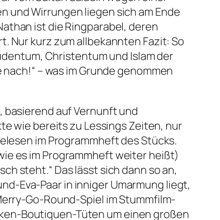
en und Wirrungen liegen sich am Ende
Nathan
ist die Ringparabel, deren
t. Nur kurz zum allbekannten Fazit: So
 Judentum, Christentum und Islam der
e nach!“
– was im Grunde genommen
, basierend auf Vernunft und
te wie bereits zu Lessings Zeiten, nur
elesen im Programmheft des Stücks.
(wie es im Programmheft weiter heißt)
sch steht.“
Das lässt sich dann so an,
nd-Eva-Paar in inniger Umarmung liegt,
 Merry-Go-Round-Spiel im Stummfilm-
rken-Boutiquen-Tüten um einen großen