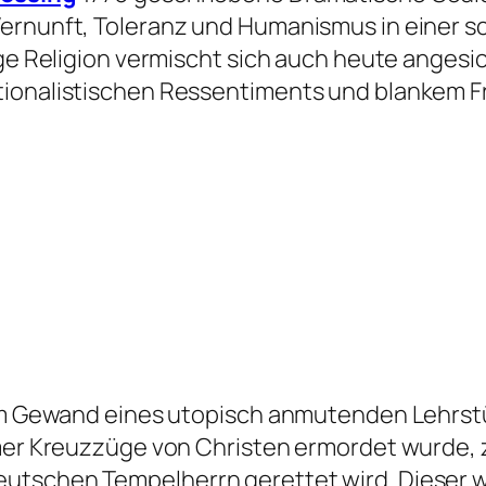
ernunft, Toleranz und Humanismus in einer sc
ige Religion vermischt sich auch heute angesi
ationalistischen Ressentiments und blankem 
k im Gewand eines utopisch anmutenden Lehrst
emer Kreuzzüge von Christen ermordet wurde, z
utschen Tempelherrn gerettet wird. Dieser w