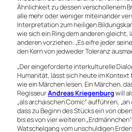
Ähnlichkeit zu dessen verschollenem B
alle mehr oder weniger miteinander ve
Interpretation zum heiligen Bildungska
wie sich ein Ring dem anderen gleicht, 
anderen vorziehen.
„Es eifre jeder sei
den Kern von jedweder Toleranz ausma
„Der eingeforderte interkulturelle Dia
Humanität, lässt sich heute im Kontext 
wie ein Märchen lesen. Ein Märchen, da
Regisseur
Andreas Kriegenburg
will 
„als archaischen Comic“
aufführen,
„an
dass zu Beginn des Stücks ein von obe
bis es von vier weiteren „Erdmännchen“
Watschelgang vom unschuldigen Erdena