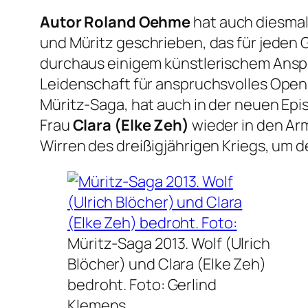
Autor Roland Oehme
hat auch diesmal
und Müritz geschrieben, das für jeden G
durchaus einigem künstlerischem Anspr
Leidenschaft für anspruchsvolles Open
Müritz-Saga, hat auch in der neuen Epi
Frau
Clara (Elke Zeh)
wieder in den Arm
Wirren des dreißigjährigen Kriegs, um
Müritz-Saga 2013. Wolf (Ulrich
Blöcher) und Clara (Elke Zeh)
bedroht.
Foto: Gerlind
Klemens