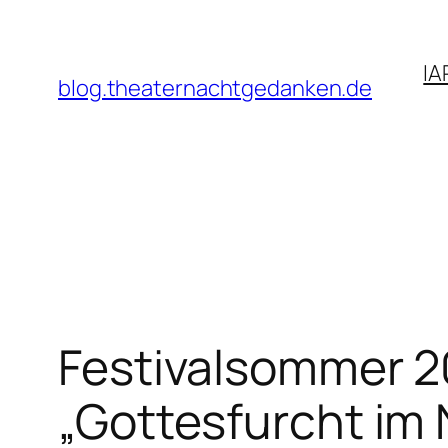
Zum
Inhalt
IA
springen
blog.theaternachtgedanken.de
Festivalsommer 20
„Gottesfurcht im 