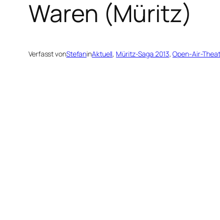
Waren (Müritz)
Verfasst von
Stefan
in
Aktuell
, 
Müritz-Saga 2013
, 
Open-Air-Thea