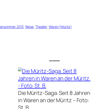
tersommer 2013
, 
Reise
, 
Theater
, 
Waren (Müritz)
___
Die Müritz-Saga. Seit 8 Jahren
in Waren an der Müritz –
Foto:
St. B.