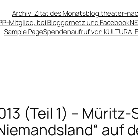
Archiv: Zitat des Monats
blog.theater-na
PP-Mitglied, bei Bloggernetz und Facebook
NE
Sample Page
Spendenaufruf von KULTURA-
13 (Teil 1) – Müritz-
Niemandsland“ auf d