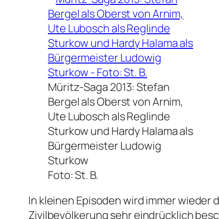
Müritz-Saga 2013: Stefan
Bergel als Oberst von Arnim,
Ute Lubosch als Reglinde
Sturkow und Hardy Halama als
Bürgermeister Ludowig
Sturkow
Foto: St. B.
In kleinen Episoden wird immer wieder d
Zivilbevölkerung sehr eindrücklich besc