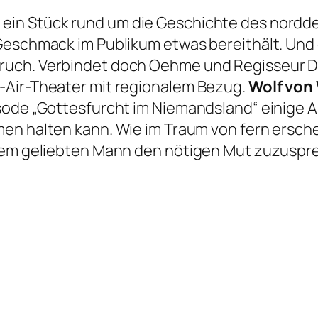
 ein Stück rund um die Geschichte des nord
eschmack im Publikum etwas bereithält. Und da
uch. Verbindet doch Oehme und Regisseur Dü
-Air-Theater mit regionalem Bezug.
Wolf von 
sode „Gottesfurcht im Niemandsland“ einige A
en halten kann. Wie im Traum von fern ersche
 dem geliebten Mann den nötigen Mut zuzuspr