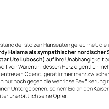
rstand der stolzen Hanseaten gerechnet, die 
dy Halama als sympathischer nordischer 
star Ute Lubosch)
auf ihre Unabhängigkeit p
olf von Warentin, dessen Herz eigentlich meh
zipientreuen Oberst, gerät immer mehr zwische
ich nur noch gegen die wehrlose Bevölkerung ri
 seinen Untergebenen, seinem Eid an den Kais
ter unerbittlich seine Opfer.