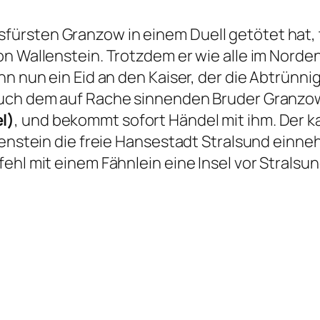
rsten Granzow in einem Duell getötet hat, tri
on Wallenstein. Trotzdem er wie alle im Norde
hn nun ein Eid an den Kaiser, der die Abtrünn
 auch dem auf Rache sinnenden Bruder Granzo
l)
, und bekommt sofort Händel mit ihm. Der ka
llenstein die freie Hansestadt Stralsund ein
ehl mit einem Fähnlein eine Insel vor Stralsu