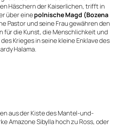
n Häschern der Kaiserlichen, trifft in
er über eine
polnische Magd (Bozena
che Pastor und seine Frau gewähren den
 für die Kunst, die Menschlichkeit und
es Krieges in seine kleine Enklave des
Hardy Halama.
en aus der Kiste des Mantel-und-
rke Amazone Sibylla hoch zu Ross, oder