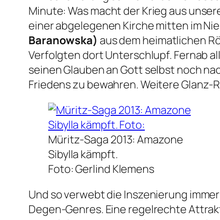
Minute: Was macht der Krieg aus unseren
einer abgelegenen Kirche mitten im Nie
Baranowska)
aus dem heimatlichen Röb
Verfolgten dort Unterschlupf. Fernab a
seinen Glauben an Gott selbst noch nac
Friedens zu bewahren. Weitere Glanz-Ro
Müritz-Saga 2013: Amazone
Sibylla kämpft.
Foto: Gerlind Klemens
Und so verwebt die Inszenierung immer
Degen-Genres. Eine regelrechte Attrakt