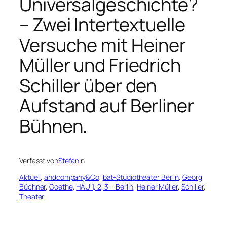
Universalgeschichte?
– Zwei Intertextuelle
Versuche mit Heiner
Müller und Friedrich
Schiller über den
Aufstand auf Berliner
Bühnen.
Verfasst von
Stefan
in
Aktuell
, 
andcompany&Co
, 
bat-Studiotheater Berlin
, 
Georg
Büchner
, 
Goethe
, 
HAU 1, 2, 3 – Berlin
, 
Heiner Müller
, 
Schiller
, 
Theater