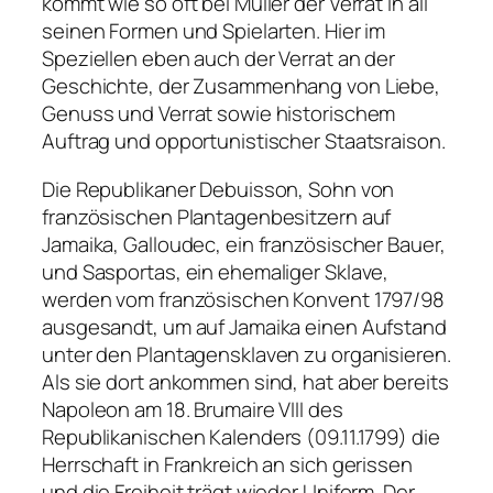
kommt wie so oft bei Müller der Verrat in all
seinen Formen und Spielarten. Hier im
Speziellen eben auch der Verrat an der
Geschichte, der Zusammenhang von Liebe,
Genuss und Verrat sowie historischem
Auftrag und opportunistischer Staatsraison.
Die Republikaner Debuisson, Sohn von
französischen Plantagenbesitzern auf
Jamaika, Galloudec, ein französischer Bauer,
und Sasportas, ein ehemaliger Sklave,
werden vom französischen Konvent 1797/98
ausgesandt, um auf Jamaika einen Aufstand
unter den Plantagensklaven zu organisieren.
Als sie dort ankommen sind, hat aber bereits
Napoleon am 18. Brumaire VIII des
Republikanischen Kalenders (09.11.1799) die
Herrschaft in Frankreich an sich gerissen
und die Freiheit trägt wieder Uniform. Der