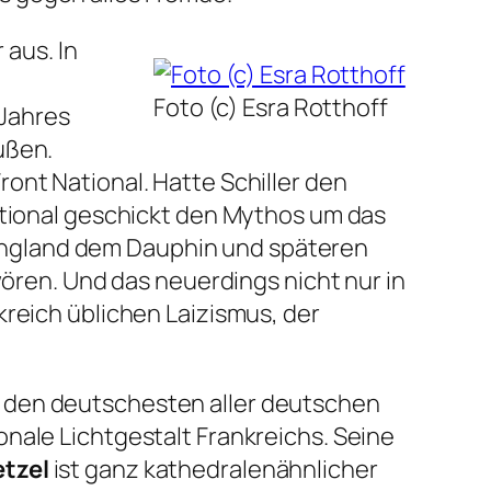
 aus. In
Foto (c) Esra Rotthoff
 Jahres
ußen.
ont National. Hatte Schiller den
ational geschickt den Mythos um das
England dem Dauphin und späteren
wören. Und das neuerdings nicht nur in
kreich üblichen Laizismus, der
 den deutschesten aller deutschen
onale Lichtgestalt Frankreichs. Seine
tzel
ist ganz kathedralenähnlicher