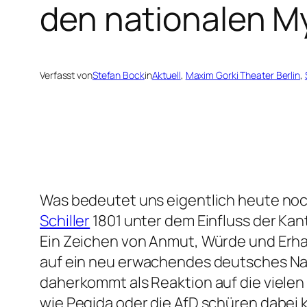
den nationalen M
Verfasst von
Stefan Bock
in
Aktuell
, 
Maxim Gorki Theater Berlin
, 
Was bedeutet uns eigentlich heute no
Schiller
1801 unter dem Einfluss der Ka
Ein Zeichen von Anmut, Würde und Erhab
auf ein neu erwachendes deutsches Nati
daherkommt als Reaktion auf die viele
wie Pegida oder die AfD schüren dabei