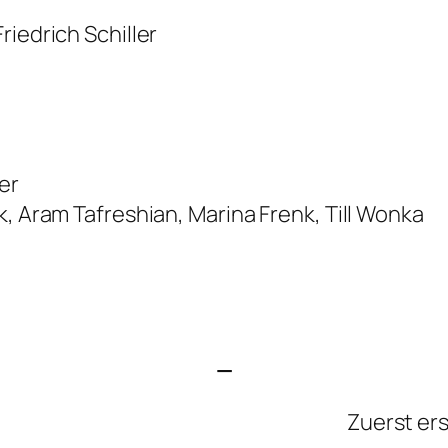
riedrich Schiller
er
k, Aram Tafreshian, Marina Frenk, Till Wonka
—
Zuerst er