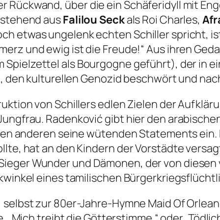
r Rückwand, über die ein Schäferidyll mit En
bestehend aus
Falilou Seck
als Roi Charles,
Afr
ch etwas ungelenk echten Schiller spricht, i
hmerz und ewig ist die Freude!“
Aus ihren Geda
m Spielzettel als Bourgogne geführt), der in 
lt, den kulturellen Genozid beschwört und na
ruktion von Schillers edlen Zielen der Aufklä
Jungfrau. Radenković gibt hier den arabische
r den anderen seine wütenden Statements ein. 
lte, hat an den Kindern der Vorstädte versagt
-Sieger
Wunder und Dämonen
, der von diese
kwinkel eines tamilischen Bürgerkriegsflüchtli
) selbst zur 80er-Jahre-Hymne
Maid Of Orlean
e.
„Mich treibt die Götterstimme.“
oder
„Tödlic