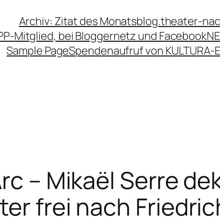
Archiv: Zitat des Monats
blog.theater-na
PP-Mitglied, bei Bloggernetz und Facebook
NE
Sample Page
Spendenaufruf von KULTURA-
Arc – Mikaël Serre de
er frei nach Friedric