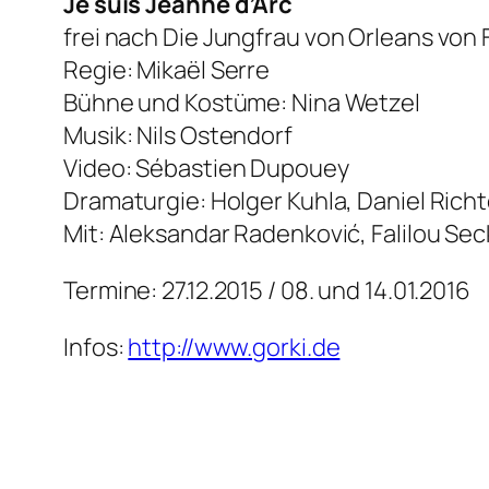
Je suis Jeanne d’Arc
frei nach
Die Jungfrau von Orleans
von F
Regie: Mikaël Serre
Bühne und Kostüme: Nina Wetzel
Musik: Nils Ostendorf
Video: Sébastien Dupouey
Dramaturgie: Holger Kuhla, Daniel Richt
Mit: Aleksandar Radenković, Falilou Sec
Termine: 27.12.2015 / 08. und 14.01.2016
Infos:
http://www.gorki.de