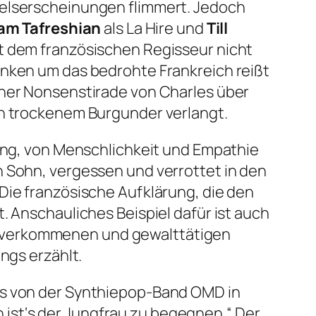
gelserscheinungen flimmert. Jedoch
am Tafreshian
als La Hire und
Till
st dem französischen Regisseur nicht
nken um das bedrohte Frankreich reißt
einer Nonsenstirade von Charles über
ch trockenem Burgunder verlangt.
rung, von Menschlichkeit und Empathie
n Sohn, vergessen und verrottet in den
Die französische Aufklärung, die den
. Anschauliches Beispiel dafür ist auch
n verkommenen und gewalttätigen
ngs erzählt.
s
von der Synthiepop-Band OMD in
h ist‘s der Jungfrau zu begegnen.“
Der