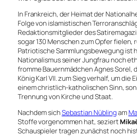
In Frankreich, der Heimat der Nationalhel
Folge von islamistischen Terroranschläge
Redaktionsmitglieder des Satiremagazi
sogar 130 Menschen zum Opfer fielen, r
Patriotische Sammlungsbewegung ist hie
Nationalismus seiner Jungfrau noch eth
fromme Bauernmädchen Agnes Sorel, da
König Karl VII. zum Sieg verhalf, um di
einem christlich-katholischen Sinn, son
Trennung von Kirche und Staat.
Nachdem sich
Sebastian Nübling
am
Ma
Stoffe vorgenommen hat, seziert
Mikaë
Schauspieler tragen zunächst noch his