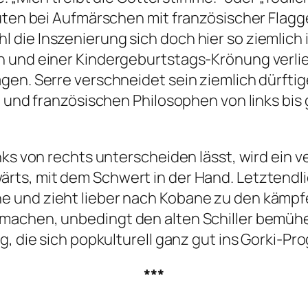
lüten bei Aufmärschen mit französischer Flag
die Inszenierung sich doch hier so ziemlich 
n und einer Kindergeburtstags-Krönung verli
gen. Serre verschneidet sein ziemlich dürftig
 und französischen Philosophen von links bis g
nks von rechts unterscheiden lässt, wird ein 
ts, mit dem Schwert in der Hand. Letztendlic
e und zieht lieber nach Kobane zu den kämp
achen, unbedingt den alten Schiller bemühen 
g, die sich popkulturell ganz gut ins Gorki-P
***