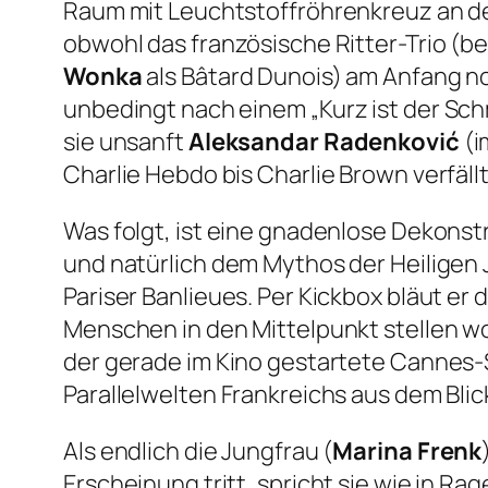
Raum mit Leuchtstoffröhrenkreuz an de
obwohl das französische Ritter-Trio (
Wonka
als Bâtard Dunois) am Anfang no
unbedingt nach einem
„Kurz ist der Sc
sie unsanft
Aleksandar Radenković
(i
Charlie Hebdo bis Charlie Brown verfäl
Was folgt, ist eine gnadenlose Dekonst
und natürlich dem Mythos der Heiligen 
Pariser Banlieues. Per Kickbox bläut e
Menschen in den Mittelpunkt stellen wol
der gerade im Kino gestartete Cannes
Parallelwelten Frankreichs aus dem Blic
Als endlich die Jungfrau (
Marina Frenk
Erscheinung tritt, spricht sie wie in Rag