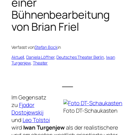
einer
Bühnenbearbeitung
von Brian Friel
Verfasst von
Stefan Bock
in
Aktuell
, 
Daniela Löffner
, 
Deutsches Theater Berlin
, 
Iwan
Turgenjew
, 
Theater
___
Im Gegensatz
zu
Fjodor
Foto DT-Schaukasten
Dostojewskij
und
Leo Tolstoi
wird
Iwan Turgenjew
als der realistischere