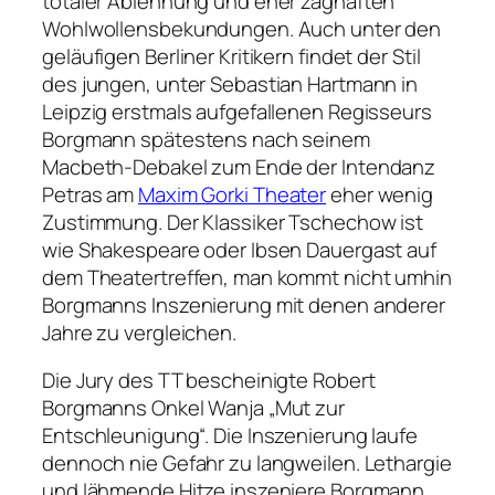
totaler Ablehnung und eher zaghaften
Wohlwollensbekundungen. Auch unter den
geläufigen Berliner Kritikern findet der Stil
des jungen, unter Sebastian Hartmann in
Leipzig erstmals aufgefallenen Regisseurs
Borgmann spätestens nach seinem
Macbeth-Debakel zum Ende der Intendanz
Petras am
Maxim Gorki Theater
eher wenig
Zustimmung. Der Klassiker Tschechow ist
wie Shakespeare oder Ibsen Dauergast auf
dem Theatertreffen, man kommt nicht umhin
Borgmanns Inszenierung mit denen anderer
Jahre zu vergleichen.
Die Jury des TT bescheinigte Robert
Borgmanns Onkel Wanja „Mut zur
Entschleunigung“. Die Inszenierung laufe
dennoch nie Gefahr zu langweilen. Lethargie
und lähmende Hitze inszeniere Borgmann