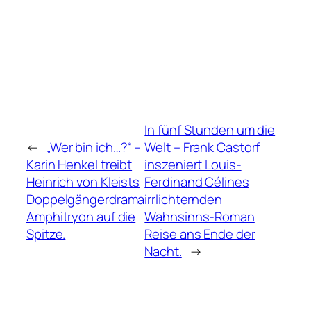
In fünf Stunden um die
←
„Wer bin ich…?“ –
Welt – Frank Castorf
Karin Henkel treibt
inszeniert Louis-
Heinrich von Kleists
Ferdinand Célines
Doppelgängerdrama
irrlichternden
Amphitryon auf die
Wahnsinns-Roman
Spitze.
Reise ans Ende der
Nacht.
→