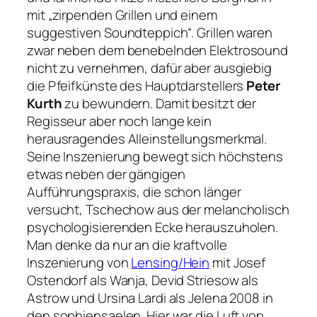
mit „zirpenden Grillen und einem
suggestiven Soundteppich“. Grillen waren
zwar neben dem benebelnden Elektrosound
nicht zu vernehmen, dafür aber ausgiebig
die Pfeifkünste des Hauptdarstellers
Peter
Kurth
zu bewundern. Damit besitzt der
Regisseur aber noch lange kein
herausragendes Alleinstellungsmerkmal.
Seine Inszenierung bewegt sich höchstens
etwas neben der gängigen
Aufführungspraxis, die schon länger
versucht, Tschechow aus der melancholisch
psychologisierenden Ecke herauszuholen.
Man denke da nur an die kraftvolle
Inszenierung von
Lensing/Hein
mit Josef
Ostendorf als Wanja, Devid Striesow als
Astrow und Ursina Lardi als Jelena 2008 in
den sophiensaelen. Hier war die Luft von