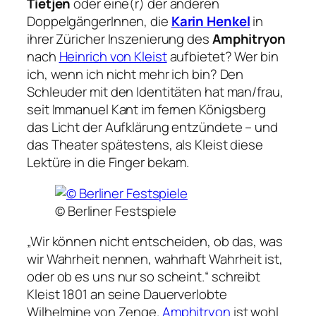
Tietjen
oder eine(r) der anderen
DoppelgängerInnen, die
Karin Henkel
in
ihrer Züricher Inszenierung des
Amphitryon
nach
Heinrich von Kleist
aufbietet? Wer bin
ich, wenn ich nicht mehr ich bin? Den
Schleuder mit den Identitäten hat man/frau,
seit Immanuel Kant im fernen Königsberg
das Licht der Aufklärung entzündete – und
das Theater spätestens, als Kleist diese
Lektüre in die Finger bekam.
© Berliner Festspiele
„Wir können nicht entscheiden, ob das, was
wir Wahrheit nennen, wahrhaft Wahrheit ist,
oder ob es uns nur so scheint.“
schreibt
Kleist 1801 an seine Dauerverlobte
Wilhelmine von Zenge.
Amphitryon
ist wohl