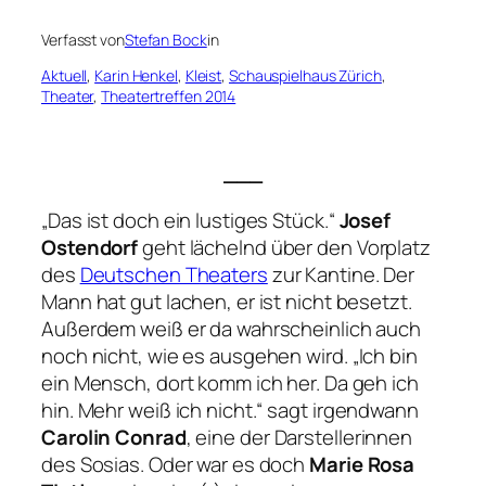
Verfasst von
Stefan Bock
in
Aktuell
, 
Karin Henkel
, 
Kleist
, 
Schauspielhaus Zürich
, 
Theater
, 
Theatertreffen 2014
___
„Das ist doch ein lustiges Stück.“
Josef
Ostendorf
geht lächelnd über den Vorplatz
des
Deutschen Theaters
zur Kantine. Der
Mann hat gut lachen, er ist nicht besetzt.
Außerdem weiß er da wahrscheinlich auch
noch nicht, wie es ausgehen wird.
„Ich bin
ein Mensch, dort komm ich her. Da geh ich
hin. Mehr weiß ich nicht.“
sagt irgendwann
Carolin Conrad
, eine der Darstellerinnen
des Sosias. Oder war es doch
Marie Rosa