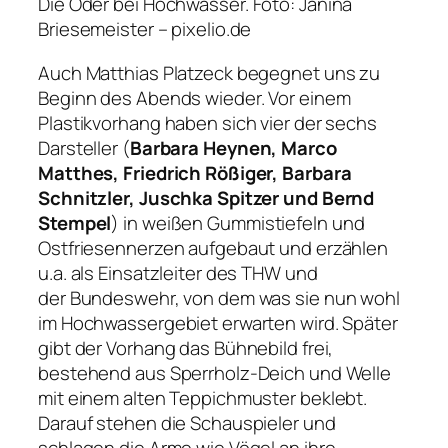
Die Oder bei Hochwasser.
Foto: Janina
Briesemeister – pixelio.de
Auch Matthias Platzeck begegnet uns zu
Beginn des Abends wieder. Vor einem
Plastikvorhang haben sich vier der sechs
Darsteller (
Barbara Heynen, Marco
Matthes, Friedrich Rößiger, Barbara
Schnitzler, Juschka Spitzer und Bernd
Stempel
) in weißen Gummistiefeln und
Ostfriesennerzen aufgebaut und erzählen
u.a. als Einsatzleiter des THW und
der Bundeswehr, von dem was sie nun wohl
im Hochwassergebiet erwarten wird. Später
gibt der Vorhang das Bühnebild frei,
bestehend aus Sperrholz-Deich und Welle
mit einem alten Teppichmuster beklebt.
Darauf stehen die Schauspieler und
schlagen die Arme wie Vögel an ihre