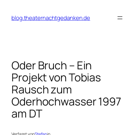
Zum
Inhalt
blog.theaternachtgedanken.de
springen
Oder Bruch – Ein
Projekt von Tobias
Rausch zum
Oderhochwasser 1997
am DT
Verfasst von
Stefan
in