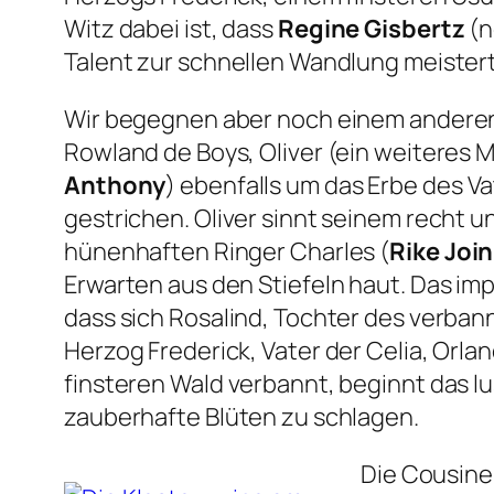
Witz dabei ist, dass
Regine Gisbertz
(n
Talent zur schnellen Wandlung meistert
Wir begegnen aber noch einem anderen 
Rowland de Boys, Oliver (ein weiteres M
Anthony
) ebenfalls um das Erbe des Va
gestrichen. Oliver sinnt seinem recht
hünenhaften Ringer Charles (
Rike Join
Erwarten aus den Stiefeln haut. Das i
dass sich Rosalind, Tochter des verban
Herzog Frederick, Vater der Celia, Orla
finsteren Wald verbannt, beginnt das 
zauberhafte Blüten zu schlagen.
Die Cousine