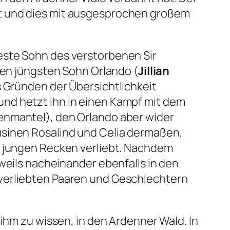
t und dies mit ausgesprochen großem
este Sohn des verstorbenen Sir
den jüngsten Sohn Orlando (
Jillian
s Gründen der Übersichtlichkeit
nd hetzt ihn in einen Kampf mit dem
enmantel), den Orlando aber wider
usinen Rosalind und Celia dermaßen,
n jungen Recken verliebt. Nachdem
weils nacheinander ebenfalls in den
 verliebten Paaren und Geschlechtern
hm zu wissen, in den Ardenner Wald. In