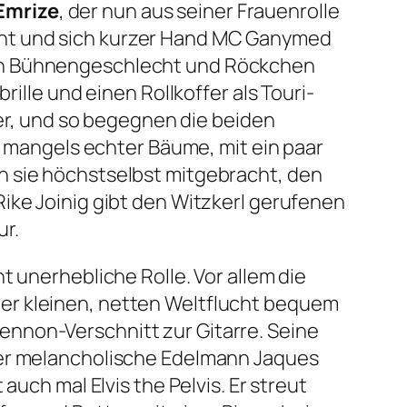
Emrize
, der nun aus seiner Frauenrolle
itcht und sich kurzer Hand MC Ganymed
ein Bühnengeschlecht und Röckchen
ille und einen Rollkoffer als Touri-
r, und so begegnen die beiden
, mangels echter Bäume, mit ein paar
n sie höchstselbst mitgebracht, den
ike Joinig gibt den Witzkerl gerufenen
ur.
t unerhebliche Rolle. Vor allem die
ihrer kleinen, netten Weltflucht bequem
nnon-Verschnitt zur Gitarre. Seine
Der melancholische Edelmann Jaques
 auch mal Elvis the Pelvis. Er streut