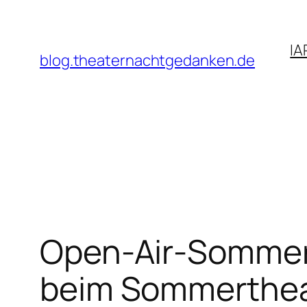
Zum
Inhalt
IA
springen
blog.theaternachtgedanken.de
Open-Air-Sommer 
beim Sommertheate