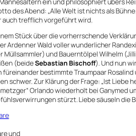
 Mannesaltern ein und philosophiert übers Rei
otto des Abend:
„Alle Welt ist nichts als Bühne
r auch trefflich vorgeführt wird.
em Stück über die vorherrschende Verklärung 
t der Ardenner Wald voller wunderlicher Randex
ter Müllsammler) und Bauerntölpel Wilhelm (Jil
ißen (beide
Sebastian Bischoff
). Und nun wi
ch füreinander bestimmte Traumpaar Rosalind
ben schwer. Zur Klärung der Frage:
„Ist Liebe h
smetzger“
Orlando wiederholt bei Ganymed um
efühlsverwirrungen stürzt. Liebe säuseln die B
re und