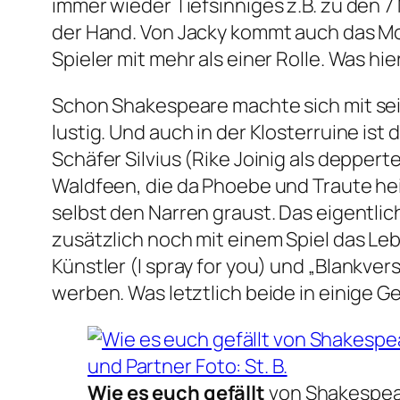
immer wieder Tiefsinniges z.B. zu den 7
der Hand. Von Jacky kommt auch das M
Spieler mit mehr als einer Rolle. Was hie
Schon Shakespeare machte sich mit sein
lustig. Und auch in der Klosterruine is
Schäfer Silvius (Rike Joinig als depper
Waldfeen, die da Phoebe und Traute he
selbst den Narren graust. Das eigentli
zusätzlich noch mit einem Spiel das Le
Künstler (I spray for you) und
„Blankver
werben. Was letztlich beide in einige G
Wie es euch gefällt
von Shakespea