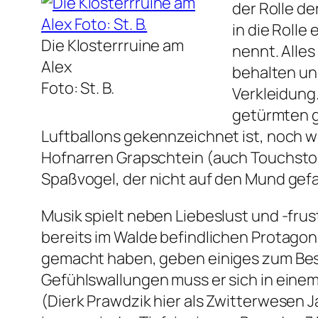
der Rolle de
in die Rolle
Die Klosterrruine am
nennt. Alles
Alex
behalten und
Foto: St. B.
Verkleidung
getürmten g
Luftballons gekennzeichnet ist, noch 
Hofnarren Grapschtein (auch Touchstone
Spaßvogel, der nicht auf den Mund gefal
Musik spielt neben Liebeslust und -frus
bereits im Walde befindlichen Protagonis
gemacht haben, geben einiges zum Best
Gefühlswallungen muss er sich in eine
(Dierk Prawdzik hier als Zwitterwesen J