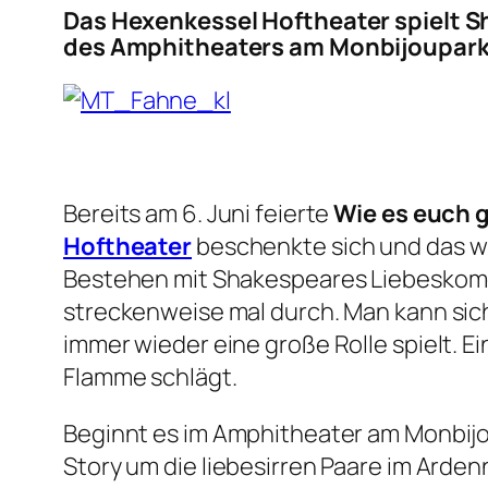
Das Hexenkessel Hoftheater spielt 
des Amphitheaters am Monbijoupark
Bereits am 6. Juni feierte
Wie es euch g
Hoftheater
beschenkte sich und das wi
Bestehen mit Shakespeares Liebeskomöd
streckenweise mal durch. Man kann sich
immer wieder eine große Rolle spielt. 
Flamme schlägt.
Beginnt es im Amphitheater am Monbijo
Story um die liebesirren Paare im Ard