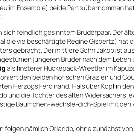
eu im Ensemble) beide Parts übernommen ha
.
sich feindlich gesinntem Bruderpaar. Der ält
al die vielbeschäftigte Regine Gisbertz) hat 
ters gebracht. Der mittlere Sohn Jakob ist au
 ungestümen jüngeren Bruder nach dem Leben u
ig
als finsterer Huckepack-Wrestler im Kapuz
mponiert den beiden höfischen Grazien und Co
nten Herzogs Ferdinand, Hals über Kopf in de
ndo und die Tochter des alten Widersachers je
lustige Bäumchen-wechsle-dich-Spiel mit den
n folgen nämlich Orlando, ohne zunächst von i