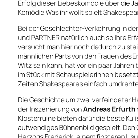
Erfolg dieser Liebeskomödie über die J
Komödie
Was ihr wollt
spielt Shakespear
Bei der Geschlechter-Verkehrung in 
und PARTNER natürlich auch so ihre Er
versucht man hier noch dadurch zu stei
männlichen Parts von den Frauen des 
Witz sein kann, hat vor ein paar Jahren 
im Stück mit Schauspielerinnen besetzte
Zeiten Shakespeares einfach umdrehte
Die Geschichte um zwei verfeindeter Her
der Inszenierung von
Andreas Erfurth
Klosterruine bieten dafür die beste Kul
aufwendiges Bühnenbild gespielt. Den 
Herzogs Frederick, einem finsteren Usu