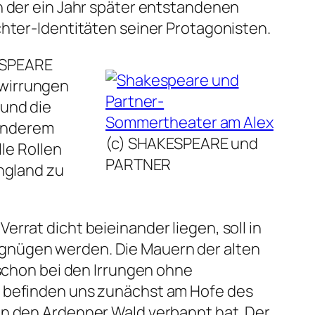
n der ein Jahr später entstandenen
chter-Identitäten seiner Protagonisten.
ESPEARE
rwirrungen
 und die
sonderem
(c) SHAKESPEARE und
lle Rollen
PARTNER
England zu
rrat dicht beieinander liegen, soll in
gnügen werden. Die Mauern der alten
 schon bei den
Irrungen
ohne
r befinden uns zunächst am Hofe des
in den Ardenner Wald verbannt hat. Der