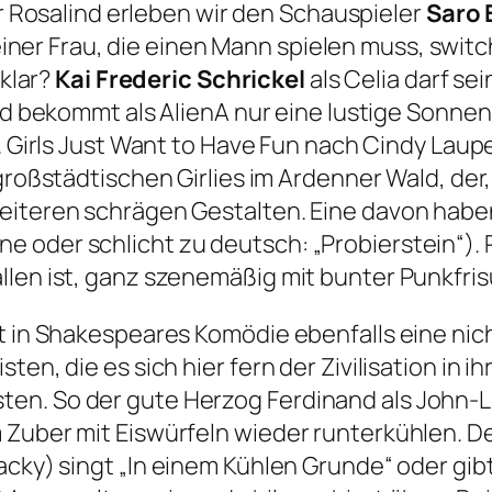
r Rosalind erleben wir den Schauspieler
Saro 
 einer Frau, die einen Mann spielen muss, sw
 klar?
Kai Frederic Schrickel
als Celia darf s
 bekommt als AlienA nur eine lustige Sonnenbr
.
Girls Just Want to Have Fun
nach Cindy Laupe
roßstädtischen Girlies im Ardenner Wald, der
weiteren schrägen Gestalten. Eine davon habe
 oder schlicht zu deutsch: „Probierstein“). R
len ist, ganz szenemäßig mit bunter Punkfris
t in Shakespeares Komödie ebenfalls eine nich
ten, die es sich hier fern der Zivilisation in 
en. So der gute Herzog Ferdinand als John-Le
m Zuber mit Eiswürfeln wieder runterkühlen. 
acky) singt
„In einem Kühlen Grunde“
oder gibt