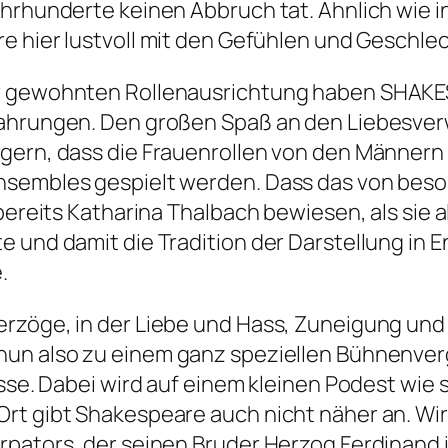
ahrhunderte keinen Abbruch tat. Ähnlich wie i
e hier lustvoll mit den Gefühlen und Geschle
der gewohnten Rollenausrichtung haben SHAK
fahrungen. Den großen Spaß an den Liebesve
gern, dass die Frauenrollen von den Männern
Ensembles gespielt werden. Dass das von be
bereits Katharina Thalbach bewiesen, als sie a
 und damit die Tradition der Darstellung in 
.
zöge, in der Liebe und Hass, Zuneigung und Ve
nun also zu einem ganz speziellen Bühnenver
isse. Dabei wird auf einem kleinen Podest wie
Ort gibt Shakespeare auch nicht näher an. Wi
rpators, der seinen Bruder Herzog Ferdinand 