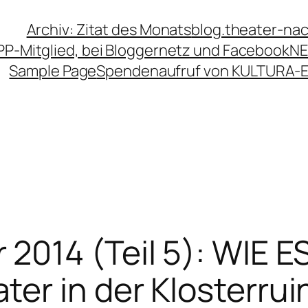
Archiv: Zitat des Monats
blog.theater-na
PP-Mitglied, bei Bloggernetz und Facebook
NE
Sample Page
Spendenaufruf von KULTURA-
2014 (Teil 5): WIE 
r in der Klosterrui