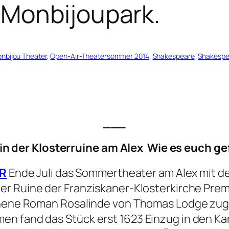
Monbijoupark.
nbijou Theater
, 
Open-Air-Theatersommer 2014
, 
Shakespeare
, 
Shakespea
___
n der Klosterruine am Alex
Wie es euch gef
R
Ende Juli das Sommertheater am Alex mit d
der Ruine der Franziskaner-Klosterkirche Prem
ienene Roman
Rosalinde
von Thomas Lodge zugr
en fand das Stück erst 1623 Einzug in den 