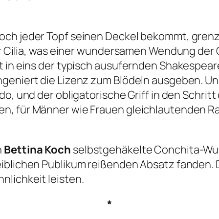
och jeder Topf seinen Deckel bekommt, grenz
für Cilia, was einer wundersamen Wendung der
rt in eins der typisch ausufernden Shakespea
geniert die Lizenz zum Blödeln ausgeben. Und 
o, und der obligatorische Griff in den Schritt 
n, für Männer wie Frauen gleichlautenden Ra
n
Bettina Koch
selbstgehäkelte Conchita-Wur
eiblichen Publikum reißenden Absatz fanden.
lichkeit leisten.
*