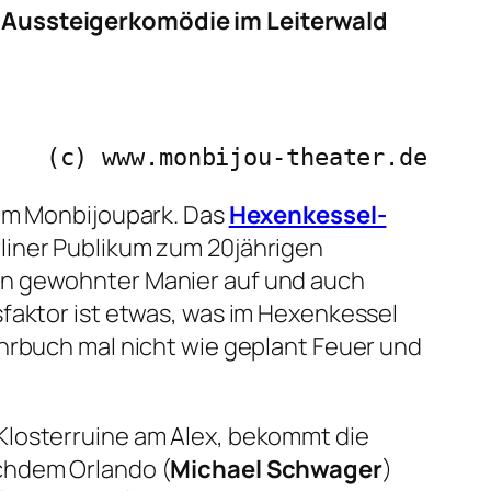
e Aussteigerkomödie im Leiterwald
(c) www.monbijou-theater.de
am Monbijoupark. Das
Hexenkessel-
liner Publikum zum 20jährigen
in gewohnter Manier auf und auch
faktor ist etwas, was im Hexenkessel
ehrbuch mal nicht wie geplant Feuer und
Klosterruine am Alex, bekommt die
achdem Orlando (
Michael Schwager
)