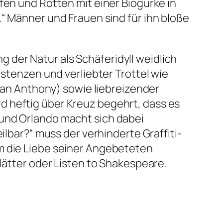
fen und Rotten mit einer Biogurke in
.“
Männer und Frauen sind für ihn bloße
der Natur als Schäferidyll weidlich
istenzen und verliebter Trottel wie
lian Anthony) sowie liebreizender
rd heftig über Kreuz begehrt, dass es
 und Orlando macht sich dabei
eilbar?“
muss der verhinderte Graffiti-
 die Liebe seiner Angebeteten
lätter oder Listen to Shakespeare.