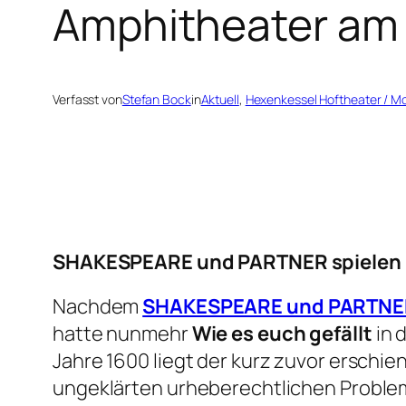
Amphitheater am 
Verfasst von
Stefan Bock
in
Aktuell
, 
Hexenkessel Hoftheater / Mo
SHAKESPEARE und PARTNER spielen i
Nachdem
SHAKESPEARE und PARTNE
hatte nunmehr
Wie es euch gefällt
in 
Jahre 1600 liegt der kurz zuvor ersch
ungeklärten urheberechtlichen Problem