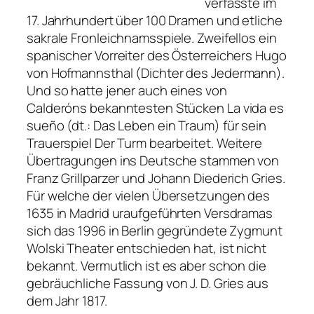
verfasste im
17. Jahrhundert über 100 Dramen und etliche
sakrale Fronleichnamsspiele. Zweifellos ein
spanischer Vorreiter des Österreichers Hugo
von Hofmannsthal (Dichter des
Jedermann
).
Und so hatte jener auch eines von
Calderóns bekanntesten Stücken
La vida es
sueño
(dt.:
Das Leben ein Traum
) für sein
Trauerspiel
Der Turm
bearbeitet. Weitere
Übertragungen ins Deutsche stammen von
Franz Grillparzer und Johann Diederich Gries.
Für welche der vielen Übersetzungen des
1635 in Madrid uraufgeführten Versdramas
sich das 1996 in Berlin gegründete Zygmunt
Wolski Theater entschieden hat, ist nicht
bekannt. Vermutlich ist es aber schon die
gebräuchliche Fassung von J. D. Gries aus
dem Jahr 1817.