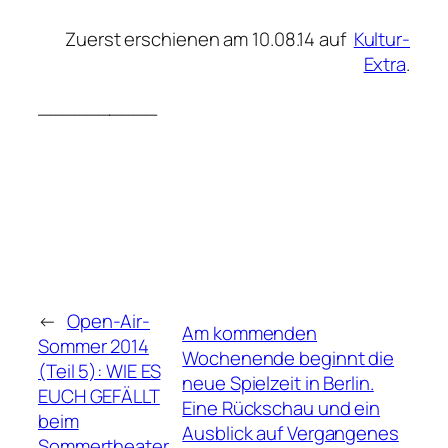
Zuerst erschienen am 10.08.14 auf
Kultur-
Extra
.
__________
←
Open-Air-
Am kommenden
Sommer 2014
Wochenende beginnt die
(Teil 5): WIE ES
neue Spielzeit in Berlin.
EUCH GEFÄLLT
Eine Rückschau und ein
beim
Ausblick auf Vergangenes
Sommertheater