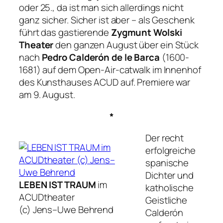
oder 25., da ist man sich allerdings nicht
ganz sicher. Sicher ist aber – als Geschenk
führt das gastierende
Zygmunt Wolski
Theater
den ganzen August über ein Stück
nach
Pedro Calderón de le Barca
(1600-
1681) auf dem Open-Air-catwalk im Innenhof
des Kunsthauses ACUD auf. Premiere war
am 9. August.
*
Der recht
erfolgreiche
spanische
Dichter und
LEBEN IST TRAUM
im
katholische
ACUDtheater
Geistliche
(c) Jens–Uwe Behrend
Calderón