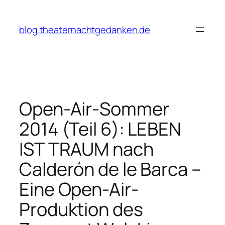
Zum
Inhalt
blog.theaternachtgedanken.de
springen
Open-Air-Sommer
2014 (Teil 6): LEBEN
IST TRAUM nach
Calderón de le Barca –
Eine Open-Air-
Produktion des