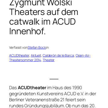
Zygmunt Wolski
Theaters auf dem
catwalk im ACUD
Innenhof.
Verfasst von
Stefan Bock
in
ACUDtheater
, 
Aktuell
, 
Calderón de le Barca
, 
Open-Air-
Theatersommer 2014
, 
Theater
___
Das
ACUDtheater
im Haus des 1990
gegründeten Kunstvereins ACUD e.V. in der
Berliner Veteranenstraße 21 feiert sein
rundes Gründungsjubiläum. Ob nun das 20.