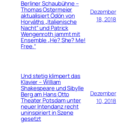
Berliner Schaubühne –
Thomas Ostermeier
Dezember
aktualisiert Ödön von
18, 2018
Horváths „Italienische
Nacht“ und Patrick
Wengenroth jammt mit
Ensemble „He? She? Me!
Free.“
Und stetig klimpert das
Klavier – William
Shakespeare und Sibylle
Dezember
Berg am Hans Otto
Theater Potsdam unter
10, 2018
neuer Intendanz recht
uninspiriert in Szene
gesetzt