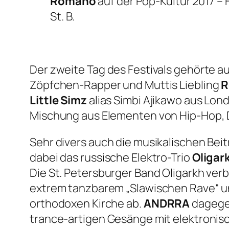
Romano
auf der Pop-Kultur 2017 –
St. B.
Der zweite Tag des Festivals gehörte a
Zöpfchen-Rapper und Muttis Liebling
R
Little Simz
alias Simbi Ajikawo aus Lon
Mischung aus Elementen von Hip-Hop, D
Sehr divers auch die musikalischen Beit
dabei das russische Elektro-Trio
Oligar
Die St. Petersburger Band Oligarkh verb
extrem tanzbarem „Slawischen Rave“ und 
orthodoxen Kirche ab.
ANDRRA
dagegen
trance-artigen Gesänge mit elektronis