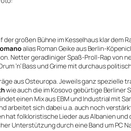
Foto:
uf der großen Bühne im Kesselhaus klar dem Ra
omano
alias Roman Geike aus Berlin-Köpenic
don. Netter geradliniger Spaß-Proll-Rap von 
rum ’n’ Bass und Grime mit durchaus politis
räge aus Osteuropa. Jeweils ganz spezielle tr
kh
wie auch die im Kosovo gebürtige Berliner 
indet einen Mix aus EBM und Industrial mit Sam
arbeitet sich dabei u.a. auch noch verstärkt 
 hat folkloristische Lieder aus Albanien un
cher Unterstützung durch eine Band um PC Na