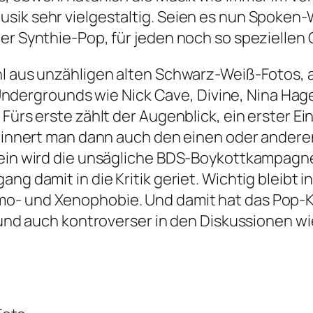
usik sehr vielgestaltig. Seien es nun Spoke
er Synthie-Pop, für jeden noch so speziellen
ahl aus unzähligen alten Schwarz-Weiß-Fotos,
rgrounds wie Nick Cave, Divine, Nina Hagen, 
ürs erste zählt der Augenblick, ein erster Eind
erinnert man dann auch den einen oder anderen 
sein wird die unsägliche BDS-Boykottkampagne,
ng damit in die Kritik geriet. Wichtig bleibt i
o- und Xenophobie. Und damit hat das Pop-Kul
t und auch kontroverser in den Diskussionen wi