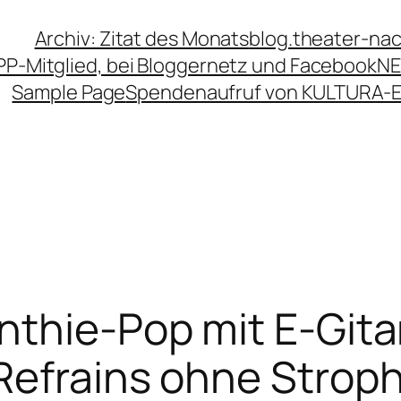
Archiv: Zitat des Monats
blog.theater-na
PP-Mitglied, bei Bloggernetz und Facebook
NE
Sample Page
Spendenaufruf von KULTURA-
thie-Pop mit E-Gitar
Refrains ohne Stroph