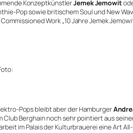
ammende Konzeptkünstler
Jemek Jemowit
ode
thie-Pop sowie britischem Soul und New Wave
ten Commissioned Work „10 Jahre Jemek Jemowi
Foto:
lektro-Pops bleibt aber der Hamburger
Andre
im Club Berghain noch sehr pointiert aus sei
rbeit im Palais der Kulturbrauerei eine Art All