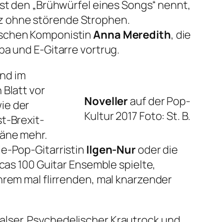
bst den
„Brühwürfel eines Songs“
nennt,
z ohne störende Strophen.
ischen Komponistin
Anna Meredith
, die
ba und E-Gitarre vortrug.
nd im
 Blatt vor
Noveller
auf der Pop-
ie der
Kultur 2017
Foto: St. B.
t-Brexit-
mäne mehr.
ie-Pop-Gitarristin
Ilgen-Nur
oder die
ncas 100 Guitar Ensemble spielte,
hrem mal flirrenden, mal knarzender
alser. Psychedelischer Krautrock und