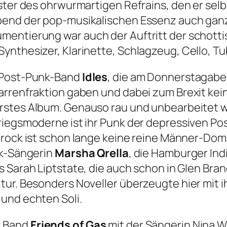
ister des ohrwurmartigen Refrains, den er sel
Abend der pop-musikalischen Essenz auch gan
mentierung war auch der Auftritt der schott
nthesizer, Klarinette, Schlagzeug, Cello, Tu
e Post-Punk-Band
Idles
, die am Donnerstagabe
rrenfraktion gaben und dabei zum Brexit kein
erstes Album. Genauso rau und unbearbeitet w
riegsmoderne ist ihr Punk der depressiven Pos
nrock ist schon lange keine reine Männer-Do
ck-Sängerin
Marsha Qrella
, die Hamburger Ind
s Sarah Liptstate, die auch schon in Glen Bra
tur. Besonders Noveller überzeugte hier mit i
und echten Soli.
r Band
Friends of Gas
mit der Sängerin Nina W