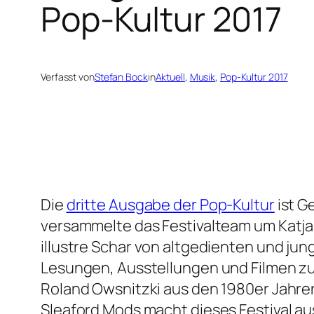
Pop-Kultur 2017
Verfasst von
Stefan Bock
in
Aktuell
, 
Musik
, 
Pop-Kultur 2017
Die
dritte Ausgabe der Pop-Kultur
ist G
versammelte das Festivalteam um Katja
illustre Schar von altgedienten und ju
Lesungen, Ausstellungen und Filmen zu
Roland Owsnitzki aus den 1980er Jahren
Sleaford Mods macht dieses Festival aus