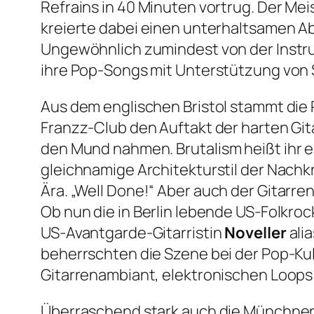
Refrains in 40 Minuten vortrug. Der Me
kreierte dabei einen unterhaltsamen 
Ungewöhnlich zumindest von der Instru
ihre Pop-Songs mit Unterstützung von Sy
Aus dem englischen Bristol stammt di
Franzz-Club den Auftakt der harten Gita
den Mund nahmen.
Brutalism
heißt ihr 
gleichnamige Architekturstil der Nachk
Ära.
„Well Done!“
Aber auch der Gitarre
Ob nun die in Berlin lebende US-Folkro
US-Avantgarde-Gitarristin
Noveller
alia
beherrschten die Szene bei der Pop-Kul
Gitarrenambiant, elektronischen Loops 
Überraschend stark auch die Münchne