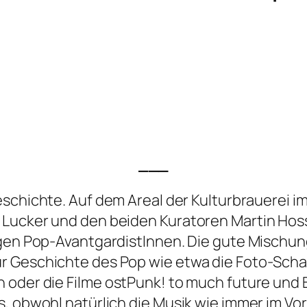
___
eschichte. Auf dem Areal der Kulturbrauerei im
 Lucker und den beiden Kuratoren Martin Hos
ngen Pop-AvantgardistInnen. Die gute Mischu
r Geschichte des Pop wie etwa die Foto-Scha
 oder die Filme
ostPunk! to much future
und
, obwohl natürlich die Musik wie immer im Vo