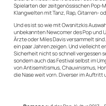
Spielarten der zeitgenössischen Pop-M
Klangwelten mit Tanz, Rap, Gitarren- od
Und es ist so wie mit Owsnitzkis Ausw
unbekannten Newcomer des Pop und Unde
Ärzte oder Miles Davis versammelt sind. F
ein paar Jahren zeigen. Und vielleicht 
Sicherheit nicht so schnell vergessen 
sondern auch das Festival selbst im Umga
von Antisemitismus, Chauvinismus, Hom
die Nase weit vorn. Diverser im Auftrit