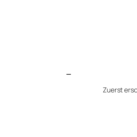
—
Zuerst ers