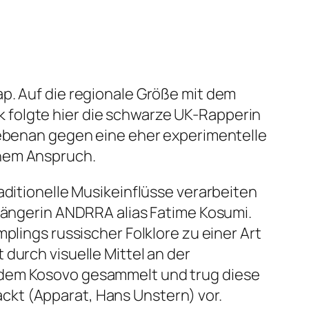
p. Auf die regionale Größe mit dem
k folgte hier die schwarze UK-Rapperin
nebenan gegen eine eher experimentelle
chem Anspruch.
aditionelle Musikeinflüsse verarbeiten
Sängerin ANDRRA alias Fatime Kosumi.
plings russischer Folklore zu einer Art
durch visuelle Mittel an der
d dem Kosovo gesammelt und trug diese
ckt (Apparat, Hans Unstern) vor.