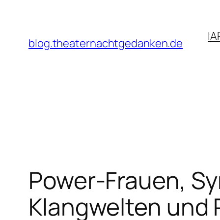
Zum
Inhalt
IA
springen
blog.theaternachtgedanken.de
Power-Frauen, Syn
Klangwelten und 