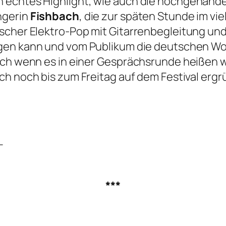
echtes Highlight, wie auch die hochgehandelt
ngerin
Fishbach
, die zur späten Stunde im vi
scher Elektro-Pop mit Gitarrenbegleitung und
gen kann und vom Publikum die deutschen Wort
uch wenn es in einer Gesprächsrunde heißen w
ich noch bis zum Freitag auf dem Festival erg
–
***