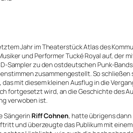
letztem Jahr im Theaterstück
Atlas des Komm
Musiker und Performer Tucké Royal auf, der mi
n CD-Sampler zu den ostdeutschen Punk-Bands 
enstimmen
zusammengestellt. So schließen si
, das mit diesem kleinen Ausflug in die Verga
fortgesetzt wird, an die Geschichte des Aus
ng verwoben ist.
ie Sängerin
Riff Cohnen
, hatte übrigens dann
uftritt und überzeugte das Publikum mit einem