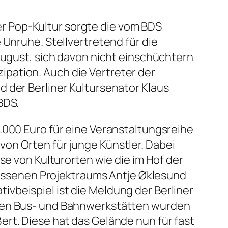
r Pop-Kultur sorgte die vom BDS
 Unruhe. Stellvertretend für die
 August, sich davon nicht einschüchtern
izipation. Auch die Vertreter der
 der Berliner Kultursenator Klaus
BDS.
0.000 Euro für eine Veranstaltungsreihe
 von Orten für junge Künstler. Dabei
se von Kulturorten wie die im Hof der
rissenen
Projektraums Antje Øklesund
vbeispiel ist die Meldung der Berliner
igen Bus- und Bahnwerkstätten wurden
rt. Diese hat das Gelände nun für fast