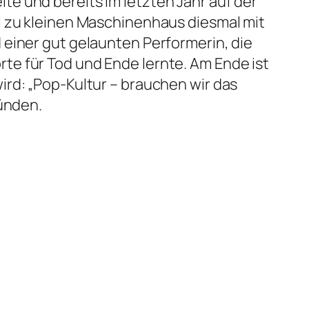
e und bereits im letzten Jahr auf der
el zu kleinen Maschinenhaus diesmal mit
 einer gut gelaunten Performerin, die
e für Tod und Ende lernte. Am Ende ist
ird:
„Pop-Kultur – brauchen wir das
ründen.