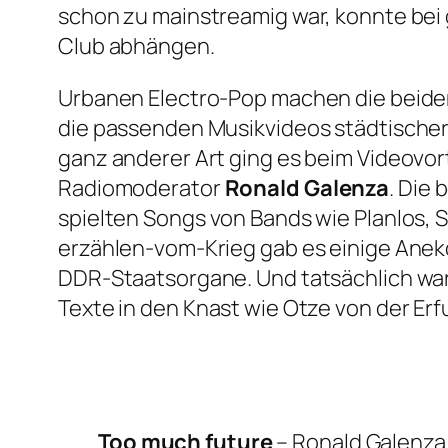
schon zu mainstreamig war, konnte bei
Club abhängen.
Urbanen Electro-Pop machen die beide
die passenden Musikvideos städtische
ganz anderer Art ging es beim Videovo
Radiomoderator
Ronald Galenza
. Die
spielten Songs von Bands wie Planlos, 
erzählen-vom-Krieg gab es einige Anek
DDR-Staatsorgane. Und tatsächlich war P
Texte in den Knast wie Otze von der Er
Too much future
– Ronald Galenza