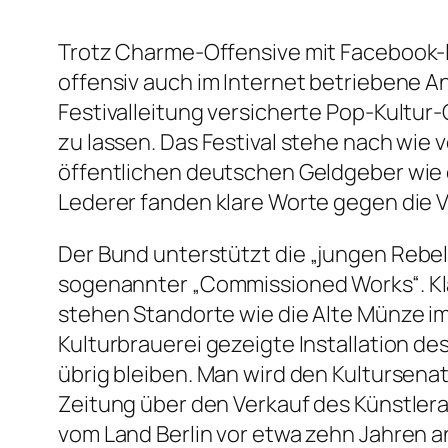
Trotz Charme-Offensive mit Facebook-l
offensiv auch im Internet betriebene An
Festivalleitung versicherte Pop-Kultur-
zu lassen. Das Festival stehe nach wie vo
öffentlichen deutschen Geldgeber wie d
Lederer fanden klare Worte gegen die V
Der Bund unterstützt die
„jungen Rebel
sogenannter
„Commissioned Works“
. 
stehen Standorte wie die Alte Münze im 
Kulturbrauerei gezeigte Installation de
übrig bleiben. Man wird den Kultursena
Zeitung über den Verkauf des Künstler
vom Land Berlin vor etwa zehn Jahren a