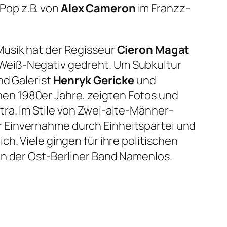
Pop z.B. von
Alex Cameron
im Franzz-
-Musik hat der Regisseur
Cieron Magat
Weiß-Negativ gedreht. Um Subkultur
nd Galerist
Henryk Gericke
und
hen 1980er Jahre, zeigten Fotos und
ra. Im Stile von Zwei-alte-Männer-
 Einvernahme durch Einheitspartei und
h. Viele gingen für ihre politischen
on der Ost-Berliner Band Namenlos.