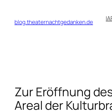
Zum
Inhalt
IA
springen
blog.theaternachtgedanken.de
Zur Eröffnung des
Areal der Kulturb