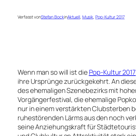
Verfasst von
Stefan Bock
in
Aktuell
, 
Musik
, 
Pop-Kultur 2017
Wenn man so will ist die
Pop-Kultur 2017
ihre Ursprünge zurückgekehrt. An dies
des ehemaligen Szenebezirks mit hoher
Vorgängerfestival, die ehemalige Popkomm
nur in einem verstärkten Clubsterbe
ruhestörenden Lärms aus den noch verb
seine Anziehungskraft für Städtetouris