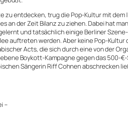
ingebüßt.
e zu entdecken, trug die Pop-Kultur mit dem 
 es an der Zeit Bilanz zu ziehen. Dabei hat 
gelernt und tatsächlich einige Berliner Szen
lee auftreten werden. Aber keine Pop-Kultur
bischer Acts, die sich durch eine von der Org
riebene Boykott-Kampagne gegen das 500-€-S
rabischen Sängerin Riff Cohnen abschrecken li
i –