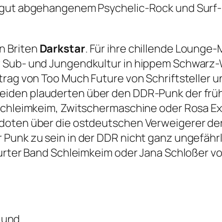
 gut abgehangenem Psychelic-Rock und Surf-
n Briten
Darkstar
. Für ihre chillende Lounge
r Sub- und Jungendkultur in hippem Schwarz-
rtrag von
Too Much Future
von Schriftsteller u
 beiden plauderten über den DDR-Punk der frü
Schleimkeim, Zwitschermaschine oder Rosa Ext
doten über die ostdeutschen Verweigerer der
unk zu sein in der DDR nicht ganz ungefährlic
furter Band Schleimkeim oder Jana Schloßer v
 und