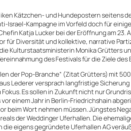
iken Kätzchen- und Hundepostern seitens de
ti-Israel-Kampagne im Vorfeld doch für einige
Chefin Katja Lucker bei der Eröffnung am 23.
r für Diversität und kollektive, narrative Part
ie Kulturstaatsministerin Monika Grütters und
ereinnahmung des Festivals für die Ziele des 
len der Pop-Branche“
(Zitat Grütters) mit 50
Klaus Lederer versprach langfristige Sicherung
Fokus. Es sollen in Zukunft nicht nur Grundris
s vor einem Jahr in Berlin-Friedrichshain abge
tor beim Wort nehmen müssen. Jüngstes Negati
areals der Weddinger Uferhallen. Die ehemal
n die eigens gegründete Uferhallen AG veräuße