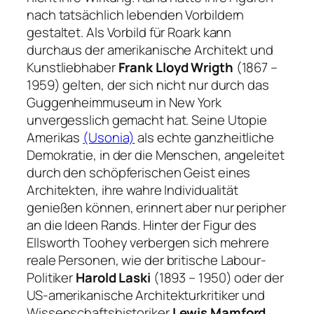
nach tatsächlich lebenden Vorbildern
gestaltet. Als Vorbild für Roark kann
durchaus der amerikanische Architekt und
Kunstliebhaber
Frank Lloyd Wrigth
(1867 –
1959) gelten, der sich nicht nur durch das
Guggenheimmuseum in New York
unvergesslich gemacht hat. Seine Utopie
Amerikas
(Usonia)
als echte ganzheitliche
Demokratie, in der die Menschen, angeleitet
durch den schöpferischen Geist eines
Architekten, ihre wahre Individualität
genießen können, erinnert aber nur peripher
an die Ideen Rands. Hinter der Figur des
Ellsworth Toohey verbergen sich mehrere
reale Personen, wie der britische Labour-
Politiker
Harold Laski
(1893 – 1950) oder der
US-amerikanische Architekturkritiker und
Wissenschaftshistoriker
Lewis Mamford