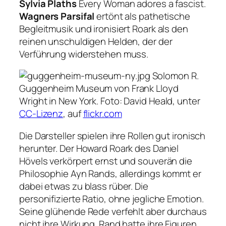
Sylvia Plaths
Every Woman adores a fascist
.
Wagners Parsifal
ertönt als pathetische
Begleitmusik und ironisiert Roark als den
reinen unschuldigen Helden, der der
Verführung widerstehen muss.
Solomon R.
Guggenheim Museum von Frank Lloyd
Wright in New York.
Foto: David Heald, unter
CC-Lizenz
, auf
flickr.com
Die Darsteller spielen ihre Rollen gut ironisch
herunter. Der Howard Roark des Daniel
Hövels verkörpert ernst und souverän die
Philosophie Ayn Rands, allerdings kommt er
dabei etwas zu blass rüber. Die
personifizierte Ratio, ohne jegliche Emotion.
Seine glühende Rede verfehlt aber durchaus
nicht ihre Wirkung. Rand hatte ihre Figuren