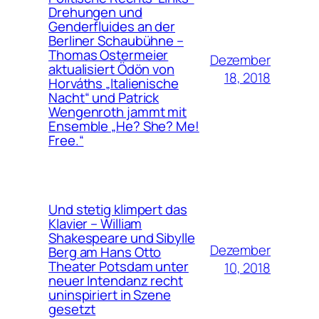
Drehungen und
Genderfluides an der
Berliner Schaubühne –
Thomas Ostermeier
Dezember
aktualisiert Ödön von
18, 2018
Horváths „Italienische
Nacht“ und Patrick
Wengenroth jammt mit
Ensemble „He? She? Me!
Free.“
Und stetig klimpert das
Klavier – William
Shakespeare und Sibylle
Dezember
Berg am Hans Otto
Theater Potsdam unter
10, 2018
neuer Intendanz recht
uninspiriert in Szene
gesetzt