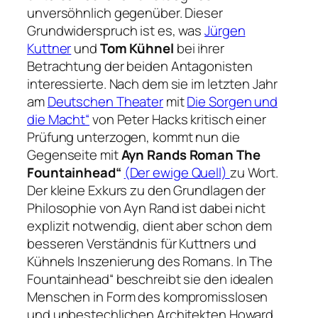
unversöhnlich gegenüber. Dieser
Grundwiderspruch ist es, was
Jürgen
Kuttner
und
Tom Kühnel
bei ihrer
Betrachtung der beiden Antagonisten
interessierte. Nach dem sie im letzten Jahr
am
Deutschen Theater
mit
Die Sorgen und
die Macht“
von Peter Hacks kritisch einer
Prüfung unterzogen, kommt nun die
Gegenseite mit
Ayn Rands Roman The
Fountainhead“
(Der ewige Quell)
zu Wort.
Der kleine Exkurs zu den Grundlagen der
Philosophie von Ayn Rand ist dabei nicht
explizit notwendig, dient aber schon dem
besseren Verständnis für Kuttners und
Kühnels Inszenierung des Romans. In The
Fountainhead“ beschreibt sie den idealen
Menschen in Form des kompromisslosen
und unbestechlichen Architekten Howard