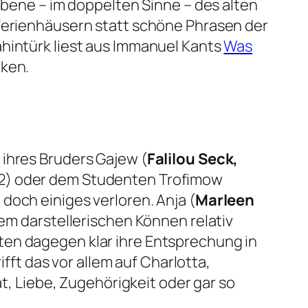
iebene – im doppelten Sinne – des alten
 Ferienhäusern statt schöne Phrasen der
ahintürk liest aus Immanuel Kants
Was
nken.
 ihres Bruders Gajew (
Falilou Seck,
12) oder dem Studenten Trofimow
doch einiges verloren. Anja (
Marleen
llem darstellerischen Können relativ
ten
dagegen klar ihre Entsprechung in
t das vor allem auf Charlotta,
ät, Liebe, Zugehörigkeit oder gar so