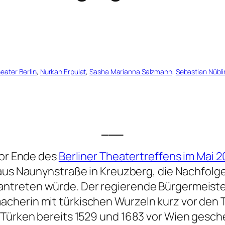
eater Berlin
, 
Nurkan Erpulat
, 
Sasha Marianna Salzmann
, 
Sebastian Nübli
___
vor Ende des
Berliner Theatertreffens im Mai 2
llhaus Naunynstraße in Kreuzberg, die Nachfo
antreten würde. Der regierende Bürgermeister
cherin mit türkischen Wurzeln kurz vor den 
Türken bereits 1529 und 1683 vor Wien geschei