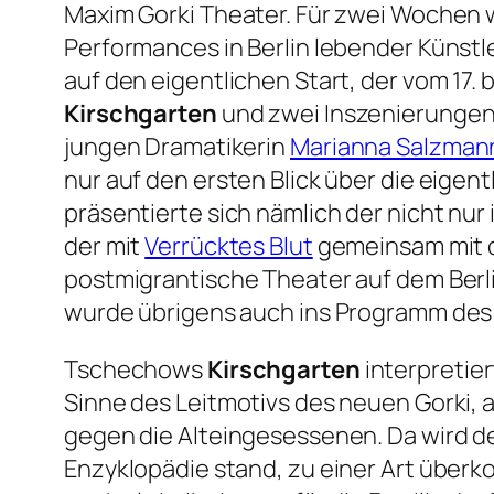
Maxim Gorki Theater. Für zwei Wochen 
Performances in Berlin lebender Künstl
auf den eigentlichen Start, der vom 17. 
Kirschgarten
und zwei Inszenierungen 
jungen Dramatikerin
Marianna Salzman
nur auf den ersten Blick über die eige
präsentierte sich nämlich der nicht nu
der mit
Verrücktes Blut
gemeinsam mit 
postmigrantische Theater auf dem Berli
wurde übrigens auch ins Programm de
Tschechows
Kirschgarten
interpretie
Sinne des Leitmotivs des neuen Gorki, 
gegen die Alteingesessenen. Da wird de
Enzyklopädie stand, zu einer Art überk