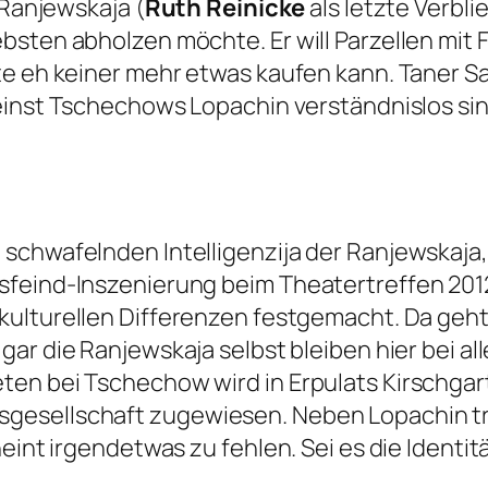
 Ranjewskaja (
Ruth Reinicke
als letzte Verbl
bsten abholzen möchte. Er will Parzellen mit
te eh keiner mehr etwas kaufen kann. Taner S
einst Tschechows Lopachin verständnislos si
schwafelnden Intelligenzija der Ranjewskaja,
ksfeind-Inszenierung beim Theatertreffen 20
 kulturellen Differenzen festgemacht. Da geht 
r gar die Ranjewskaja selbst bleiben hier bei a
ten bei Tschechow wird in Erpulats
Kirschgar
esellschaft zugewiesen. Neben Lopachin triff
eint irgendetwas zu fehlen. Sei es die Identit