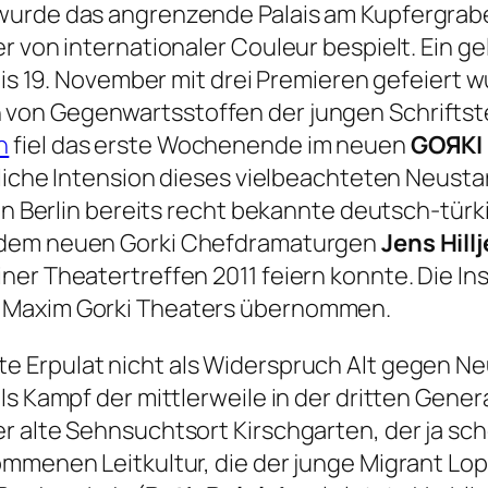
wurde das angrenzende Palais am Kupfergrabe
er von internationaler Couleur bespielt. Ein
bis 19. November mit drei Premieren gefeiert w
von Gegenwartsstoffen der jungen Schriftste
n
fiel das erste Wochenende im neuen
GOЯKI
ntliche Intension dieses vielbeachteten Neus
r in Berlin bereits recht bekannte deutsch-tü
dem neuen Gorki Chefdramaturgen
Jens Hillj
ner Theatertreffen 2011 feiern konnte. Die I
s Maxim Gorki Theaters übernommen.
rte Erpulat nicht als Widerspruch Alt gegen 
als Kampf der mittlerweile in der dritten Gen
r alte Sehnsuchtsort Kirschgarten, der ja sc
ommenen Leitkultur, die der junge Migrant Lop