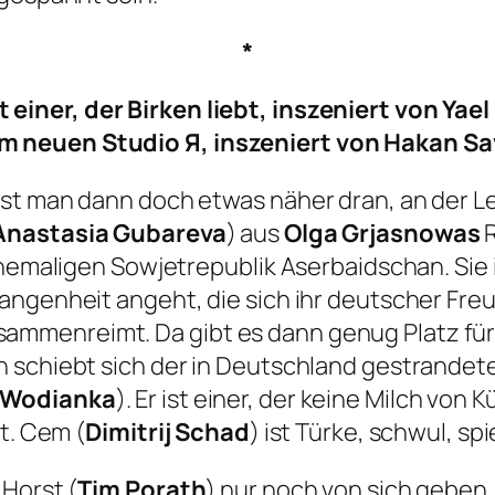
*
 einer, der Birken liebt
, inszeniert von Ya
am neuen Studio
Я
, inszeniert von Hakan S
st man dann doch etwas näher dran, an der Le
Anastasia Gubareva
) aus
Olga Grjasnowas
hemaligen Sowjetrepublik Aserbaidschan. Sie i
ngenheit angeht, die sich ihr deutscher Freun
mmenreimt. Da gibt es dann genug Platz für
 schiebt sich der in Deutschland gestrandete
 Wodianka
). Er ist einer, der keine Milch vo
t. Cem (
Dimitrij Schad
) ist Türke, schwul, sp
 Horst (
Tim Porath
) nur noch von sich geben