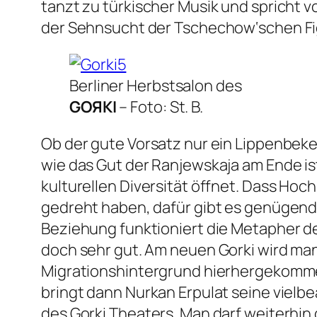
tanzt zu türkischer Musik und spricht v
der Sehnsucht der Tschechow‘schen Fi
Berliner Herbstsalon des
GOЯKI
–
Foto: St. B.
Ob der gute Vorsatz nur ein Lippenbeken
wie das Gut der Ranjewskaja am Ende is
kulturellen Diversität öffnet. Dass Hoc
gedreht haben, dafür gibt es genügend B
Beziehung funktioniert die Metapher d
doch sehr gut. Am neuen Gorki wird ma
Migrationshintergrund hierhergekommen
bringt dann Nurkan Erpulat seine viel
des Gorki Theaters. Man darf weiterhin