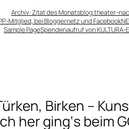
Archiv: Zitat des Monats
blog.theater-na
PP-Mitglied, bei Bloggernetz und Facebook
NE
Sample Page
Spendenaufruf von KULTURA-
ürken, Birken – Kuns
ch her ging‘s beim 