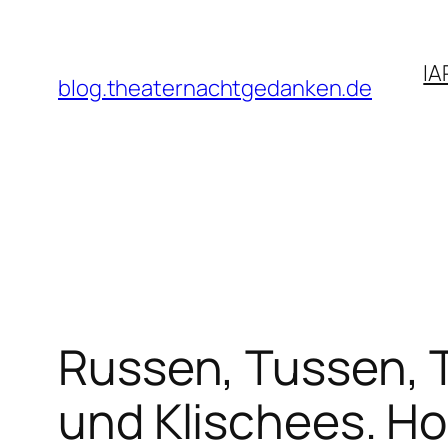
Zum
Inhalt
IA
springen
blog.theaternachtgedanken.de
Russen, Tussen, T
und Klischees. Ho