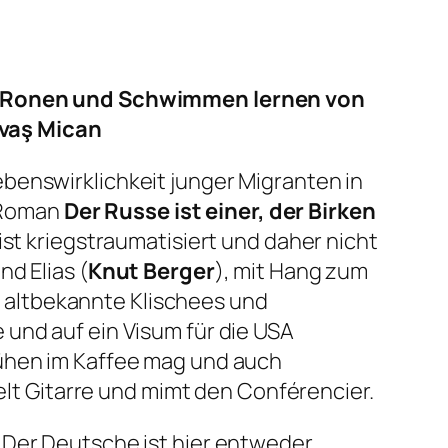
el Ronen und
Schwimmen lernen
von
avaş Mican
benswirklichkeit junger Migranten in
Roman
Der Russe ist einer, der Birken
st kriegstraumatisiert und daher nicht
d Elias (
Knut Berger
), mit Hang zum
 altbekannte Klischees und
 und auf ein Visum für die USA
n Kühen im Kaffee mag und auch
ielt Gitarre und mimt den Conférencier.
. Der Deutsche ist hier entweder