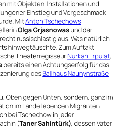
n mit Objekten, Installationen und
 gelungener Einstieg und Vorgeschmack
urde. Mit
Anton Tschechows
llerin
Olga Grjasnowas
und der
recht russischlastig aus. Was natürlich
tarts hinwegtäuschte. Zum Auftakt
rkische Theaterregisseur
Nurkan Erpulat
,
e
bereits einen Achtungserfolg für das
nszenierung des
Ballhaus Naunynstraße
Neu, Oben gegen Unten, sondern, ganz im
eration im Lande lebenden Migranten
hon bei Tschechow in jeder
achin (
Taner Sahintürk)
, dessen Vater