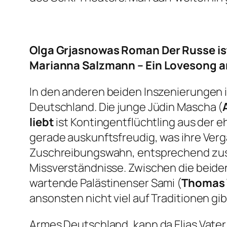
Olga Grjasnowas Roman
Der Russe ist
Marianna Salzmann – Ein Lovesong 
In den anderen beiden Inszenierungen i
Deutschland. Die junge Jüdin Mascha (
liebt
ist Kontingentflüchtling aus der e
gerade auskunftsfreudig, was ihre Verga
Zuschreibungswahn, entsprechend zusa
Missverständnisse. Zwischen die beiden
wartende Palästinenser Sami (
Thomas
ansonsten nicht viel auf Traditionen gib
Armes Deutschland, kann da Elias Vater