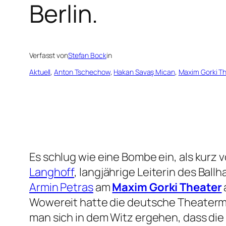
Berlin.
Verfasst von
Stefan Bock
in
Aktuell
, 
Anton Tschechow
, 
Hakan Savaş Mican
, 
Maxim Gorki Th
Es schlug wie eine Bombe ein, als kurz 
Langhoff
, langjährige Leiterin des Ba
Armin Petras
am
Maxim Gorki Theater
Wowereit hatte die deutsche Theaterma
man sich in dem Witz ergehen, dass die 