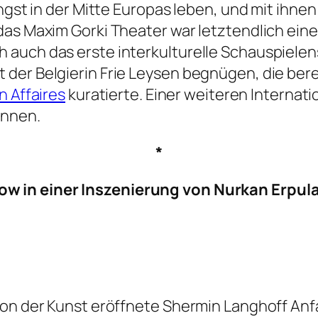
ängst in der Mitte Europas leben, und mit ihn
das Maxim Gorki Theater war letztendlich ein
 auch das erste interkulturelle Schauspiel
der Belgierin Frie Leysen begnügen, die berei
n Affaires
kuratierte. Einer weiteren Interna
önnen.
*
w in einer Inszenierung von Nurkan Erpul
alon der Kunst eröffnete Shermin Langhoff A