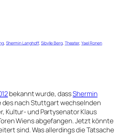
ng
, 
Shermin Langhoff
, 
Sibylle Berg
, 
Theater
, 
Yael Ronen
012
bekannt wurde, dass
Shermin
lge des nach Stuttgart wechselnden
, Kultur- und Partysenator Klaus
Toren Wiens abgefangen. Jetzt könnte
tert sind. Was allerdings die Tatsache