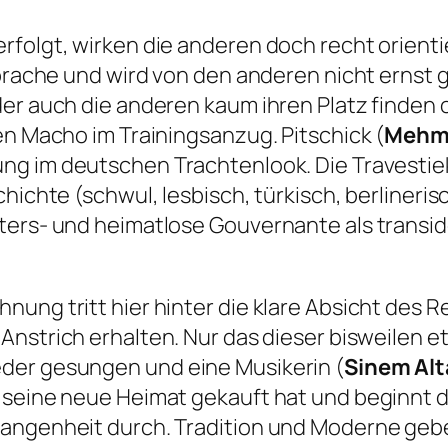
rfolgt, wirken die anderen doch recht orient
 Sprache und wird von den anderen nicht erns
der auch die anderen kaum ihren Platz finde
en Macho im Trainingsanzug. Pitschick (
Mehme
ung im deutschen Trachtenlook. Die Travestie
chichte (schwul, lesbisch, türkisch, berlineri
ers- und heimatlose Gouvernante als transide
nung tritt hier hinter die klare Absicht des 
 Anstrich erhalten. Nur das dieser bisweilen e
der gesungen und eine Musikerin (
Sinem Al
 seine neue Heimat gekauft hat und beginnt d
gangenheit durch. Tradition und Moderne gebe