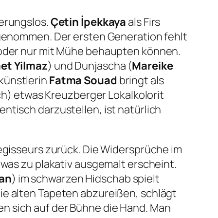
ierungslos.
Çetin İpekkaya
als Firs
t genommen. Der ersten Generation fehlt
n oder nur mit Mühe behaupten können.
t Yilmaz
) und Dunjascha (
Mareike
künstlerin
Fatma Souad
bringt als
sch) etwas Kreuzberger Lokalkolorit
ntisch darzustellen, ist natürlich
Regisseurs zurück. Die Widersprüche im
twas zu plakativ ausgemalt erscheint.
tan
) im schwarzen Hidschab spielt
ie alten Tapeten abzureißen, schlägt
n sich auf der Bühne die Hand. Man