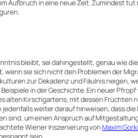
om Aufbruch in eine neue Zeit. Zumindest tut
guren.
ntnis bleibt, sei dahingestellt, genau wie di
t, wenn sie sich nicht den Problemen der Mig
hkulturen zur Dekadenz und Fäulnis neigen, wen
eispiele in der Geschichte. Ein neuer Pfropf 
es alten Kirschgartens, mit dessen Früchten
n jedenfalls weiter darauf hinweisen, dass 
 sind, um einen Anspruch auf Mitgestaltung 
beachtete Wiener Inszenierung von
Maxim Gork
 gespannt sein.