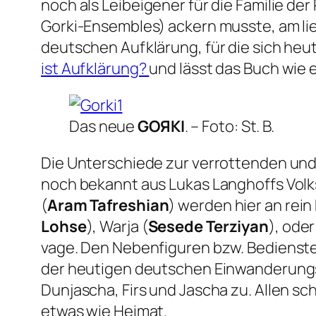
noch als Leibeigener für die Familie der
Gorki-Ensembles) ackern musste, am lie
deutschen Aufklärung, für die sich heu
ist Aufklärung?
und lässt das Buch wie 
Das neue
GOЯKI
. –
Foto: St. B.
Die Unterschiede zur verrottenden und 
noch bekannt aus Lukas Langhoffs Vol
(
Aram Tafreshian
) werden hier an rein
Lohse
), Warja (
Sesede Terziyan
), ode
vage. Den Nebenfiguren bzw. Bedienste
der heutigen deutschen Einwanderungsg
Dunjascha, Firs und Jascha zu. Allen sch
etwas wie Heimat.