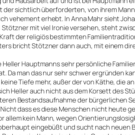
g und Hausarbeit auf und ist bei Hauptmann e
bt der sichtlich überforderten, von ihrem Mann
uch vehement erhebt. In Anna Mahr sieht Joha
i Stötzner mit viel Ironie versehen, steht zw
aft der religiös bestimmten Familientraditio
ers bricht Stötzner dann auch, mit einem di
ike Heller Hauptmanns sehr persönliche Famili
 hat. Da man das nur sehr schwer ergründen ka
 keine Tiefe mehr, außer der von Käthe, die a
 sich Heller auch nicht aus dem Korsett des St
iteren Bestandsaufnahme der bürgerlichen See
. Nicht dass es diese Menschen nicht heute ge
or allem kein Mann, wegen Orientierungslosig
enoberhaupt eingebüßt und sucht nach neuen