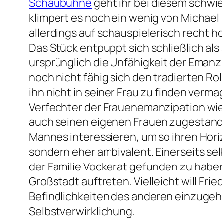
Schaubühne
geht ihr bei diesem schwie
klimpert es noch ein wenig von Michael
allerdings auf schauspielerisch recht 
Das Stück entpuppt sich schließlich al
ursprünglich die Unfähigkeit der Eman
noch nicht fähig sich den tradierten Ro
ihn nicht in seiner Frau zu finden ver
Verfechter der Frauenemanzipation wie 
auch seinen eigenen Frauen zugestand, w
Mannes interessieren, um so ihren Horiz
sondern eher ambivalent. Einerseits sel
der Familie Vockerat gefunden zu haben
Großstadt auftreten. Vielleicht will Fr
Befindlichkeiten des anderen einzugeh
Selbstverwirklichung.