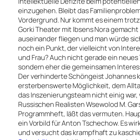
Intellektuelle Defizite beim potentiell
einzugehen. Bleibt das Familienproblem 
Vordergrund. Nur kommt es einem trotzd
Gorki Theater mit Ibsens Nora gemach
auseinander fliegen und man würde sich
noch ein Punkt, der vielleicht von Inte
und Frau? Auch nicht gerade ein neues 
sondern eher die gemeinsamen Interes
Der verhinderte Schöngeist Johannes ka
ersterbenswerte Möglichkeit, dem Alltag 
das Inszenierungsteam nicht einig war,
Russischen Realisten Wsewolod M. Garsc
Programmheft, läßt das vermuten. Haup
ein Vorbild für Anton Tschechow. Es wi
und versucht das krampfhaft zu kaschie