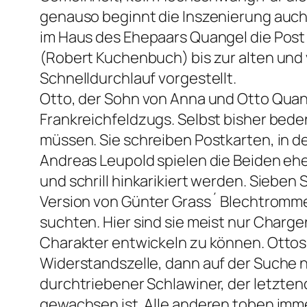
genauso beginnt die Inszenierung auch, 
im Haus des Ehepaars Quangel die Post b
(Robert Kuchenbuch) bis zur alten und 
Schnelldurchlauf vorgestellt.
Otto, der Sohn von Anna und Otto Quange
Frankreichfeldzugs. Selbst bisher bedenk
müssen. Sie schreiben Postkarten, in 
Andreas Leupold spielen die Beiden ehe
und schrill hinkarikiert werden. Sieben 
Version von Günter Grass´ Blechtromme
suchten. Hier sind sie meist nur Charge
Charakter entwickeln zu können. Ottos V
Widerstandszelle, dann auf der Suche n
durchtriebener Schlawiner, der letzten
gewachsen ist. Alle anderen toben imme