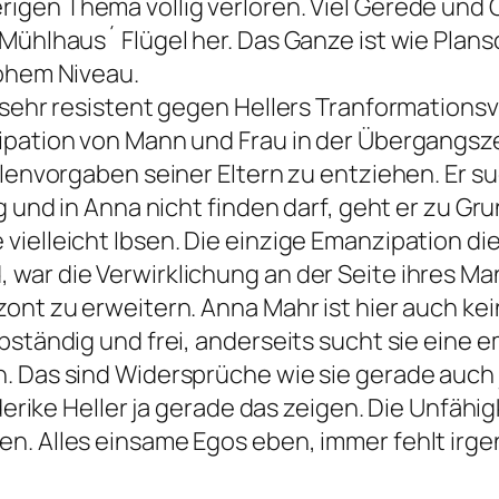
rigen Thema völlig verloren. Viel Gerede und 
 Mühlhaus´ Flügel her. Das Ganze ist wie Plan
hohem Niveau.
s sehr resistent gegen Hellers Tranformations
zipation von Mann und Frau in der Übergangsz
llenvorgaben seiner Eltern zu entziehen. Er su
mag und in Anna nicht finden darf, geht er zu
vielleicht Ibsen. Die einzige Emanzipation di
ar die Verwirklichung an der Seite ihres Manne
ont zu erweitern. Anna Mahr ist hier auch kein
bständig und frei, anderseits sucht sie eine 
. Das sind Widersprüche wie sie gerade auch
iederike Heller ja gerade das zeigen. Die Unfä
en. Alles einsame Egos eben, immer fehlt irg