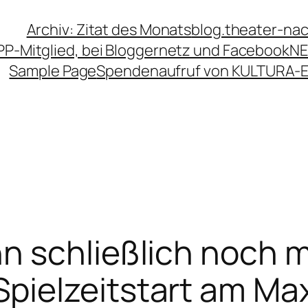
Archiv: Zitat des Monats
blog.theater-na
PP-Mitglied, bei Bloggernetz und Facebook
NE
Sample Page
Spendenaufruf von KULTURA-
 schließlich noch m
ielzeitstart am Max