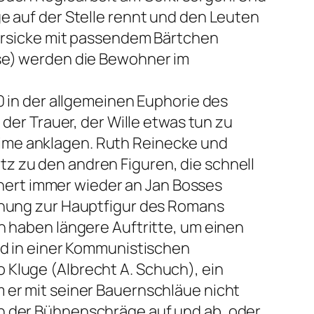
ge auf der Stelle rennt und den Leuten
 Persicke mit passendem Bärtchen
use) werden die Bewohner im
0 in der allgemeinen Euphorie des
 der Trauer, der Wille etwas tun zu
gime anklagen. Ruth Reinecke und
z zu den andren Figuren, die schnell
innert immer wieder an Jan Bosses
iehung zur Hauptfigur des Romans
n haben längere Auftritte, um einen
ied in einer Kommunistischen
 Kluge (Albrecht A. Schuch), ein
 er mit seiner Bauernschläue nicht
an der Bühnenschräge auf und ab, oder