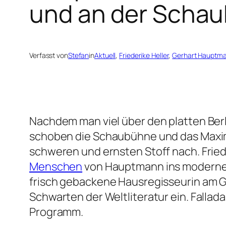
und an der Schaub
Verfasst von
Stefan
in
Aktuell
, 
Friederike Heller
, 
Gerhart Hauptm
Nachdem man viel über den platten Ber
schoben die Schaubühne und das Maxim
schweren und ernsten Stoff nach. Friede
Menschen
von Hauptmann ins moderne B
frisch gebackene Hausregisseurin am G
Schwarten der Weltliteratur ein. Fallad
Programm.