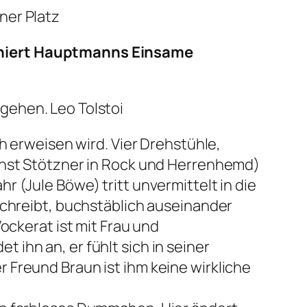
ner Platz
eniert Hauptmanns Einsame
gehen.
Leo Tolstoi
h erweisen wird. Vier Drehstühle,
Ernst Stötzner in Rock und Herrenhemd)
 (Jule Böwe) tritt unvermittelt in die
schreibt, buchstäblich auseinander
ockerat ist mit Frau und
ihn an, er fühlt sich in seiner
 Freund Braun ist ihm keine wirkliche