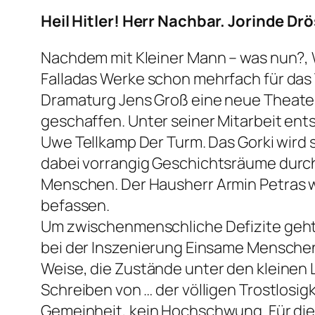
Heil Hitler! Herr Nachbar. Jorinde Dr
Nachdem mit Kleiner Mann – was nun?, 
Falladas Werke schon mehrfach für da
Dramaturg Jens Groß eine neue Theaterfa
geschaffen. Unter seiner Mitarbeit e
Uwe Tellkamp Der Turm. Das Gorki wird
dabei vorrangig Geschichtsräume durchs
Menschen. Der Hausherr Armin Petras wi
befassen.
Um zwischenmenschliche Defizite geht es 
bei der Inszenierung Einsame Menschen
Weise, die Zustände unter den kleinen L
Schreiben von … der völligen Trostlosig
Gemeinheit, kein Hochschwung. Für di