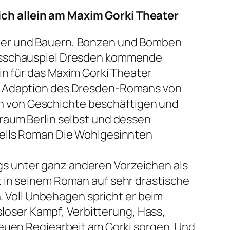
 sich allein am Maxim Gorki Theater
nker und Bauern, Bonzen und Bomben
atsschauspiel Dresden kommende
n für das Maxim Gorki Theater
ne Adaption des Dresden-Romans von
hlen von Geschichte beschäftigen und
raum Berlin selbst und dessen
ells Roman Die Wohlgesinnten
ings unter ganz anderen Vorzeichen als
t in seinem Roman auf sehr drastische
n. Voll Unbehagen spricht er beim
tsloser Kampf, Verbitterung, Hass,
neuen Regiearbeit am Gorki sorgen. Und