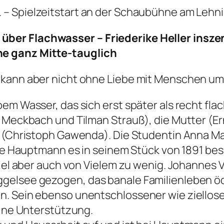
.
– Spielzeitstart an der Schaubühne am Lehni
ber Flachwasser – Friederike Heller insz
e ganz Mitte-tauglich
 kann aber nicht ohne Liebe mit Menschen um
em Wasser, das sich erst später als recht flac
a Meckbach und Tilman Strauß), die Mutter (
 (Christoph Gawenda). Die Studentin Anna Mahr
 wie Hauptmann es in seinem Stück von 1891 be
viel aber auch von Vielem zu wenig. Johannes V
elsee gezogen, das banale Familienleben ödet 
. Sein ebenso unentschlossener wie zielloser
eine Unterstützung.