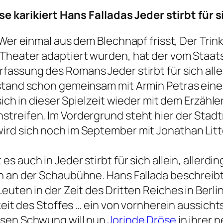
öse karikiert Hans Falladas Jeder stirbt für
Wer einmal aus dem Blechnapf frisst, Der Tri
s Theater adaptiert wurden, hat der vom Sta
ssung des Romans Jeder stirbt für sich allei
ntstand schon gemeinsam mit Armin Petras ei
 sich in dieser Spielzeit wieder mit dem Erzä
treifen. Im Vordergrund steht hier der Stadt
rd sich noch im September mit Jonathan Litt
auch in Jeder stirbt für sich allein, allerd
 an der Schaubühne. Hans Fallada beschreib
euten in der Zeit des Dritten Reiches in Berli
keit des Stoffes … ein von vornherein aussich
esen Schwung will nun
Jorinde Dröse
in ihrer 