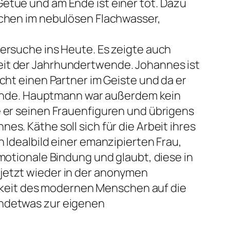
Getue und am Ende ist einer tot. Dazu
schen im nebulösen Flachwasser,
versuche ins Heute. Es zeigte auch
eit der Jahrhundertwende. Johannes ist
cht einen Partner im Geiste und da er
 Grunde. Hauptmann war außerdem kein
e er seinen Frauenfiguren und übrigens
s. Käthe soll sich für die Arbeit ihres
 Idealbild einer emanzipierten Frau,
emotionale Bindung und glaubt, diese in
 jetzt wieder in der anonymen
higkeit des modernen Menschen auf die
endetwas zur eigenen