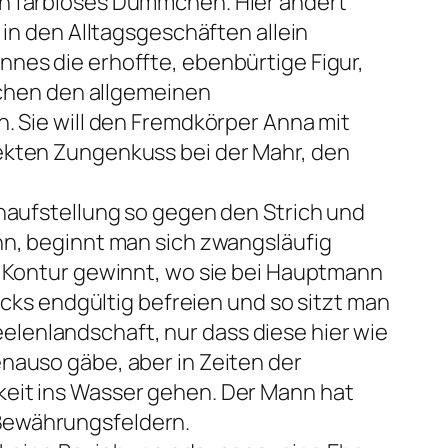
in farbloses Dummchen. Hier ändert
 in den Alltagsgeschäften allein
nnes die erhoffte, ebenbürtige Figur,
ischen den allgemeinen
n. Sie will den Fremdkörper Anna mit
rekten Zungenkuss bei der Mahr, den
enaufstellung so gegen den Strich und
nn, beginnt man sich zwangsläufig
n Kontur gewinnt, wo sie bei Hauptmann
ücks endgültig befreien und so sitzt man
lenlandschaft, nur dass diese hier wie
nauso gäbe, aber in Zeiten der
keit ins Wasser gehen. Der Mann hat
 Bewährungsfeldern.