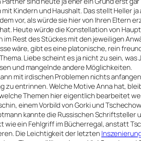
en Partner sind heute ja eher ein Grund erst g
mit Kindern und Haushalt. Das stellt Heller ja
em vor, als würde sie hier von Ihren Eltern e
t hat. Heute würde die Konstellation von Hau
 im Rest des Stückes mit den jeweiligen Anwä
resse wäre, gibt es eine platonische, rein fr
Thema. Liebe scheint es ja nicht zu sein, wa
sen und mangelnde andere Möglichkeiten.
nn mit irdischen Problemen nichts anfangen 
zu entrinnen. Welche Motive Anna hat, bleibt v
 welche Themen hier eigentlich bearbeitet we
hin, einem Vorbild von Gorki und Tschechow, m
tmann kannte die Russischen Schriftsteller 
rkt wie ein Fehlgriff im Bücherregal, anstat
ren. Die Leichtigkeit der letzten
Inszenierung