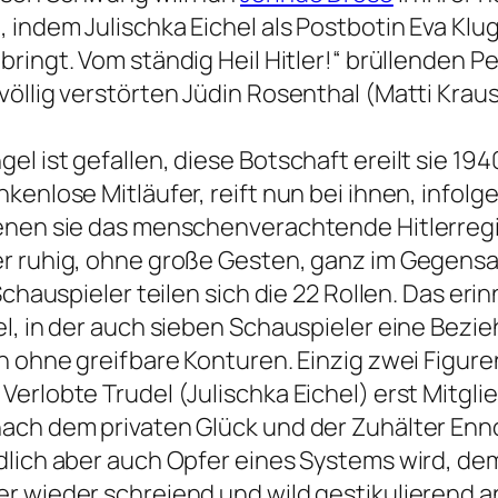
indem Julischka Eichel als Postbotin Eva Klu
ringt. Vom ständig Heil Hitler!“ brüllenden
völlig verstörten Jüdin Rosenthal (Matti Kra
l ist gefallen, diese Botschaft ereilt sie 194
enlose Mitläufer, reift nun bei ihnen, infolge
denen sie das menschenverachtende Hitlerre
r ruhig, ohne große Gesten, ganz im Gegensat
Schauspieler teilen sich die 22 Rollen. Das er
l, in der auch sieben Schauspieler eine Bez
n ohne greifbare Konturen. Einzig zwei Figure
erlobte Trudel (Julischka Eichel) erst Mitgl
ach dem privaten Glück und der Zuhälter Enno
dlich aber auch Opfer eines Systems wird, dem
r wieder schreiend und wild gestikulierend 