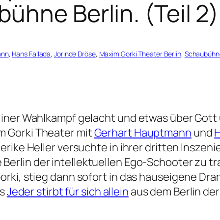
ühne Berlin. (Teil 2)
ann
, 
Hans Fallada
, 
Jorinde Dröse
, 
Maxim Gorki Theater Berlin
, 
Schaubühn
liner Wahlkampf gelacht und etwas über Gott 
 Gorki Theater mit
Gerhart Hauptmann
und
H
rike Heller versuchte in ihrer dritten Inszen
erlin der intellektuellen Ego-Schooter zu tr
orki, stieg dann sofort in das hauseigene Dr
as
Jeder stirbt für sich allein
aus dem Berlin der