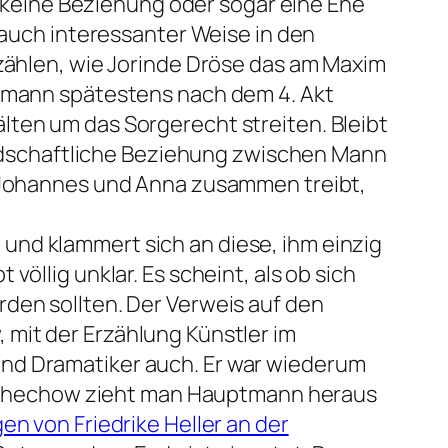
ar keine Beziehung oder sogar eine Ehe
 auch interessanter Weise in den
rzählen, wie Jorinde Dröse das am Maxim
ptmann spätestens nach dem 4. Akt
lten um das Sorgerecht streiten. Bleibt
eundschaftliche Beziehung zwischen Mann
s Johannes und Anna zusammen treibt,
und klammert sich an diese, ihm einzig
öllig unklar. Es scheint, als ob sich
rden sollten. Der Verweis auf den
it der Erzählung Künstler im
und Dramatiker auch. Er war wiederum
t Tschechow zieht man Hauptmann heraus
en von Friedrike Heller an der