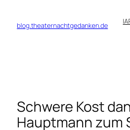
Zum
Inhalt
IA
springen
blog.theaternachtgedanken.de
Schwere Kost dann
Hauptmann zum Sp