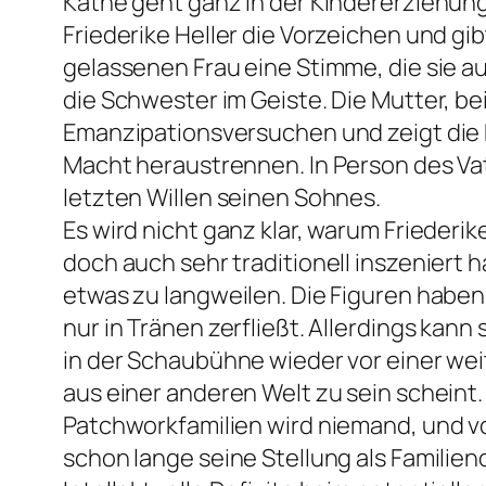
Käthe geht ganz in der Kindererziehun
Friederike Heller die Vorzeichen und gi
gelassenen Frau eine Stimme, die sie a
die Schwester im Geiste. Die Mutter, be
Emanzipationsversuchen und zeigt die Kr
Macht heraustrennen. In Person des Vat
letzten Willen seinen Sohnes.
Es wird nicht ganz klar, warum Frieder
doch auch sehr traditionell inszeniert
etwas zu langweilen. Die Figuren haben
nur in Tränen zerfließt. Allerdings kann
in der Schaubühne wieder vor einer we
aus einer anderen Welt zu sein scheint
Patchworkfamilien wird niemand, und v
schon lange seine Stellung als Famili