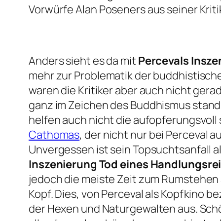
Vorwürfe Alan Poseners aus seiner Kritik 
Anders sieht es da mit
Percevals Insze
mehr zur Problematik der buddhistische
waren die Kritiker aber auch nicht gera
ganz im Zeichen des Buddhismus stand, h
helfen auch nicht die aufopferungsvoll
Cathomas
, der nicht nur bei Perceval 
Unvergessen ist sein Topsuchtsanfall a
Inszenierung Tod eines Handlungsre
jedoch die meiste Zeit zum Rumstehen a
Kopf. Dies, von Perceval als Kopfkino 
der Hexen und Naturgewalten aus. Schön