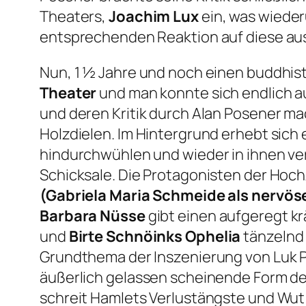
Theaters,
Joachim Lux
ein, was wiede
entsprechenden Reaktion auf diese aus
Nun, 1 ½ Jahre und noch einen buddhist
Theater
und man konnte sich endlich auc
und deren Kritik durch Alan Posener m
Holzdielen. Im Hintergrund erhebt sich
hindurchwühlen und wieder in ihnen ve
Schicksale. Die Protagonisten der Hoch
(Gabriela Maria Schmeide als nervöse
Barbara Nüsse
gibt einen aufgeregt 
und
Birte Schnöinks Ophelia
tänzelnd 
Grundthema der Inszenierung von Luk Pe
äußerlich gelassen scheinende Form de
schreit Hamlets Verlustängste und Wut