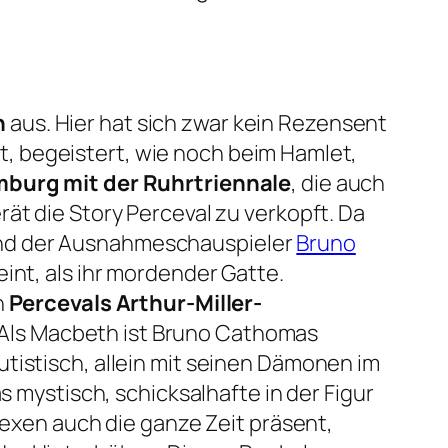

aus. Hier hat sich zwar kein Rezensent
begeistert, wie noch beim Hamlet,
mburg mit der Ruhrtriennale
, die auch
ät die Story Perceval zu verkopft. Da
d der Ausnahmeschauspieler
Bruno
eint, als ihr mordender Gatte.
n
Percevals Arthur-Miller-
 Als Macbeth ist Bruno Cathomas
tistisch, allein mit seinen Dämonen im
s mystisch, schicksalhafte in der Figur
Hexen auch die ganze Zeit präsent,