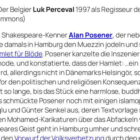
Der Belgier
Luk Perceval
1997 als Regisseur d
commons)
nd Shakespeare-Kenner
Alan Posener
, der ne
 damals in Hamburg den Muezzin jodeln und sc
mlet für Blöde
. Posener kanzelte die Inszenie
hode
, und konstatierte, dass der Hamlet:
…ein
rd, allerdings nicht in Dänemarks
Helsingör, 
Vor den politischen und religiösen Konsequen
 so lange, bis das Stück eine harmlose, budd
s schmückte Posener noch mit einigen islam
 und Günter Senkel aus, deren Textvorlage s
n den Mohamed-Karikaturen über das Abfackeln
eares Geist geht in Hamburg umher und schrei
h den
Vorwurf der Volksverhetzung
durch den 