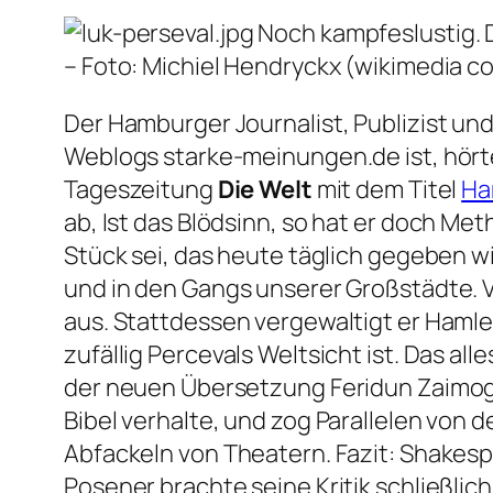
Noch kampfeslustig. 
– Foto: Michiel Hendryckx (wikimedia 
Der Hamburger Journalist, Publizist u
Weblogs starke-meinungen.de ist, hörte
Tageszeitung
Die Welt
mit dem Titel
Ha
ab,
Ist das Blödsinn, so hat er doch Met
Stück
 sei, das
heute täglich gegeben
wi
und in den Gangs unserer Großstädte. 
aus. Stattdessen vergewaltigt er Hamlet
zufällig Percevals Weltsicht ist.
Das alle
der neuen Übersetzung Feridun Zaimoglu
Bibel verhalte, und zog Parallelen vo
Abfackeln von Theatern. Fazit:
Shakesp
Posener brachte seine Kritik schließlic