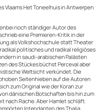
es Vlaams Het Toneelhuis in Antwerpen
benbei noch ständiger Autor des
hrieb eine Premieren-Kritik in der
rung als Volkshochschule statt Theater
 radikal politisches und radikal religiöses
sondern in saudi-arabischen Palästen
zen des Stückes büchst Perceval aber
histische Weltsicht verkündet. Die
ophoben Seitenhieben auf die Autoren
ich zum Original wie der Koran zur
 von dänischen Botschaften bis hin zum
t nach Rache. Aber Hamlet schläft.
empörten Intendanten des Thalia