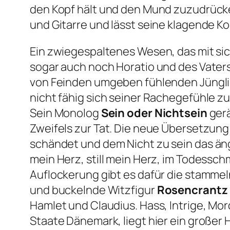
den Kopf hält und den Mund zuzudrücke
und Gitarre und lässt seine klagende K
Ein zwiegespaltenes Wesen, das mit sich
sogar auch noch Horatio und des Vaters 
von Feinden umgeben fühlenden Jüngling
nicht fähig sich seiner Rachegefühle z
Sein Monolog
Sein oder Nichtsein
gerä
Zweifels zur Tat. Die neue Übersetzung
schändet
und dem Nicht zu sein das
än
mein Herz, still mein Herz, im Todess
Auflockerung gibt es dafür die stamm
und buckelnde Witzfigur
Rosencrantz 
Hamlet und Claudius. Hass, Intrige, Mord
Staate Dänemark, liegt hier ein großer 