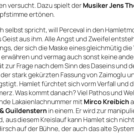
n versucht. Dazu spielt der
Musiker Jens T
opfstimme ertönen.
 selbst spricht, will Perceval in den Hamlet
Geist aus ihm. Alle Angst und Zweifel entsteh
s, der sich die Maske eines gleichmütig die
u erwähren und vermag auch sonst keine ander
t zur Frage nach dem Sinn des
Daseins
und d
 der stark gekürzten Fassung von Zaimoglu un
gstigt.
Hamlet fürchtet sich vorm
Verfall
und 
chmerz. Was kommt danach?
Viel Pathos und We
elnde Lakaienlachnummer mit
Mirco Kreibich
a
& Guildenstern
in einem. Er wird zur manipul
, aus diesem Kreislauf kann Hamlet sich nicht 
Hirsch auf der Bühne, der auch das alte System