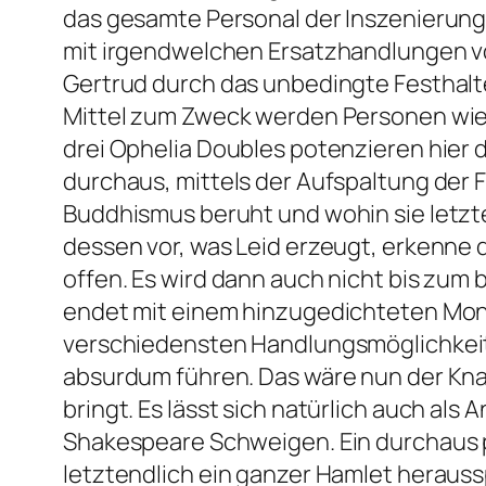
das gesamte Personal der Inszenierung.
mit irgendwelchen Ersatzhandlungen von
Gertrud durch das unbedingte Festhalten
Mittel zum Zweck werden Personen wie O
drei Ophelia Doubles potenzieren hier 
durchaus, mittels der Aufspaltung der 
Buddhismus beruht und wohin sie letzte
dessen vor, was Leid erzeugt, erkenne 
offen. Es wird dann auch nicht bis zum
endet mit einem hinzugedichteten Mono
verschiedensten Handlungsmöglichkeiten
absurdum führen. Das wäre nun der Kna
bringt. Es lässt sich natürlich auch al
Shakespeare Schweigen. Ein durchaus p
letztendlich ein ganzer Hamlet heraussp