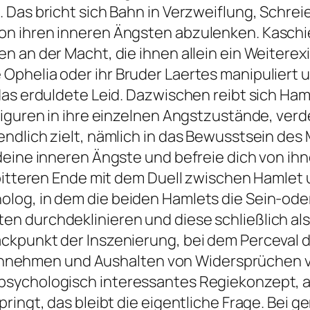
 Das bricht sich Bahn in Verzweiflung, Schrei
 ihren inneren Ängsten abzulenken. Kaschier
 an der Macht, die ihnen allein ein Weiterexis
phelia oder ihr Bruder Laertes manipuliert u
das erduldete Leid. Dazwischen reibt sich Ham
Figuren in ihre einzelnen Angstzustände, verd
ndlich zielt, nämlich in das Bewusstsein des
deine inneren Ängste und befreie dich von ihn
 bitteren Ende mit dem Duell zwischen Hamlet 
log, in dem die beiden Hamlets die Sein-oder
 durchdeklinieren und diese schließlich als
ckpunkt der Inszenierung, bei dem Perceval d
s Annehmen und Aushalten von Widersprüchen v
sychologisch interessantes Regiekonzept, ab
ringt, das bleibt die eigentliche Frage. Bei g