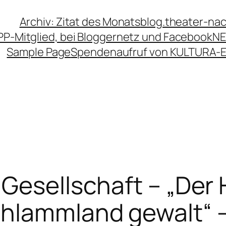
Archiv: Zitat des Monats
blog.theater-na
PP-Mitglied, bei Bloggernetz und Facebook
NE
Sample Page
Spendenaufruf von KULTURA-
r Gesellschaft – „De
chlammland gewalt“ 