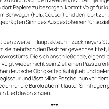
ht zu kurz. Nach dem zweiten, nun zehnjähri
ch dort Papiere zu besorgen, kommt Voigt für k
em Schwager (Felix Goeser) und dem dort zu
sgeprägten Sinn des Ausgestoßenen für sozia
cht den zweiten Hauptakteur in Zuckmeyers St
sie mehrfach den Besitzer gewechselt hat, be
Showkostüms. Die sich anschließende, eigentli
oigt wieder nicht sein Ziel, einen Pass zu er
her deutsche Obrigkeitsgläubigkeit und geler
 Regisseur und lässt Milan Peschel nun vor d
wieder nur die Bürokratie mit lauter Sinnfrag
in Lied davon singen.
***