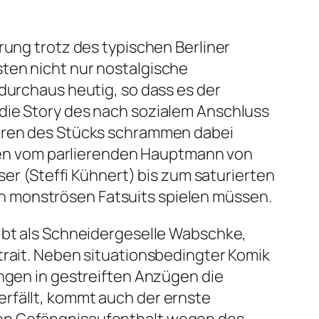
rung trotz des typischen Berliner
ten nicht nur nostalgische
 durchaus heutig, so dass es der
die Story des nach sozialem Anschluss
guren des Stücks schrammen dabei
Typen vom parlierenden Hauptmann von
r (Steffi Kühnert) bis zum saturierten
n monströsen Fatsuits spielen müssen.
ibt als Schneidergeselle Wabschke,
trait. Neben situationsbedingter Komik
ingen in gestreiften Anzügen die
rfällt, kommt auch der ernste