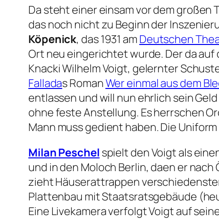
Da steht einer einsam vor dem großen T
das noch nicht zu Beginn der Inszenie
Köpenick
, das 1931 am
Deutschen Theat
Ort neu eingerichtet wurde. Der da auf
Knacki Wilhelm Voigt, gelernter Schuste
Fallada
s Roman
Wer einmal aus dem Ble
entlassen und will nun ehrlich sein Gel
ohne feste Anstellung. Es herrschen O
Mann muss gedient haben. Die Uniform 
Milan Peschel
spielt den Voigt als eine
und in den Moloch Berlin, daen er nac
zieht Häuserattrappen verschiedenster
Plattenbau mit Staatsratsgebäude (he
Eine Livekamera verfolgt Voigt auf se