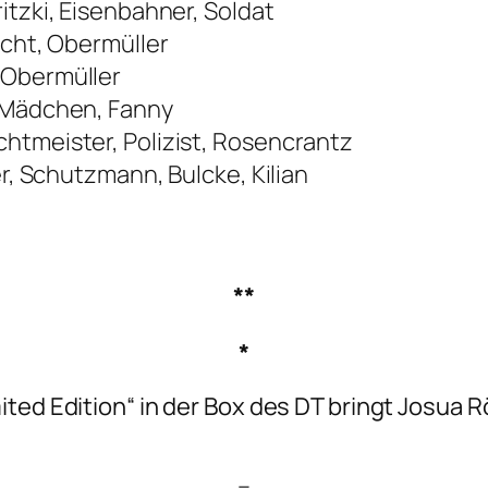
itzki, Eisenbahner, Soldat
echt, Obermüller
 Obermüller
e Mädchen, Fanny
htmeister, Polizist, Rosencrantz
er, Schutzmann, Bulcke, Kilian
**
*
mited Edition“ in der Box des DT bringt Josua
–