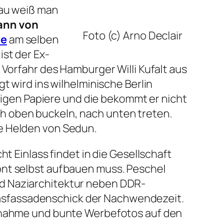
nau weiß man
ann von
Foto (c) Arno Declair
se
am selben
ist der Ex-
 Vorfahr des Hamburger Willi Kufalt aus
gt wird ins wilhelminische Berlin
ötigen Papiere und die bekommt er nicht
h oben buckeln, nach unten treten.
e Helden von Sedun.
ht Einlass findet in die Gesellschaft
ont selbst aufbauen muss. Peschel
nd Naziarchitektur neben DDR-
asfassadenschick der Nachwendezeit.
ufnahme und bunte Werbefotos auf den