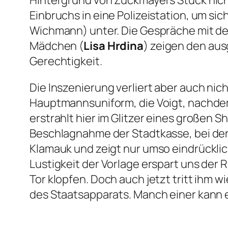
Hintergrund von Zuckmayers Stück nic
Einbruchs in eine Polizeistation, um si
Wichmann) unter. Die Gespräche mit d
Mädchen (
Lisa Hrdina
) zeigen den au
Gerechtigkeit.
Die Inszenierung verliert aber auch ni
Hauptmannsuniform, die Voigt, nachdem 
erstrahlt hier im Glitzer eines großen 
Beschlagnahme der Stadtkasse, bei der V
Klamauk und zeigt nur umso eindrücklic
Lustigkeit der Vorlage erspart uns der
Tor klopfen. Doch auch jetzt tritt ihm 
des Staatsapparats. Manch einer kann e