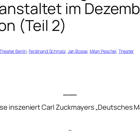
ranstaltet im Dezemb
n (Teil 2)
heater Berlin
, 
Ferdinand Schmalz
, 
Jan Bosse
, 
Milan Peschel
, 
Theater
___
se inszeniert Carl Zuckmayers „Deutsches Mä
–