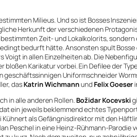
estimmten Milieus. Und so ist Bosses Inszenie
gliche Herkunft der verschiedenen Protagonis
 bestimmten Zeit- und Lokalkolorits, sondern
edingt bedurft hätte. Ansonsten spult Bosse 
 Voigt in allen Einzelheiten ab. Die Nebenfi
der bloßen Karikatur vorbei. Ein Defilee der 
en geschäftssinnigen Uniformschneider Wormse
ler, das
Katrin Wichmann
und
Felix Goeser
i
h in alle anderen Rollen.
Božidar Kocevski
g
Soldat ein jeweils beklemmend echtes Typenpor
i Kühnert als Gefängnisdirektor mit den Häftl
lan Peschel in eine Heinz-Rühmann-Parodie ve