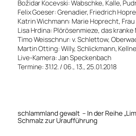
Božidar Kocevski: Wabschke, Kalle, Pudr
Felix Goeser: Grenadier, Friedrich Hopr
Katrin Wichmann: Marie Hoprecht, Frau
Lisa Hrdina: Plörösenmieze, das krank
Timo Weisschnur: v. Schlettow, Oberwac
Martin Otting: Willy, Schlickmann, Kelln
Live-Kamera: Jan Speckenbach
Termine: 31.12. / 06., 13., 25.01.2018
schlammland gewalt
– In der Reihe „Li
Schmalz zur Uraufführung