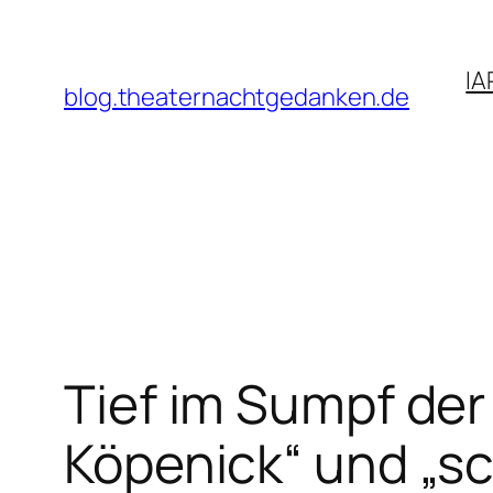
Zum
Inhalt
IA
springen
blog.theaternachtgedanken.de
Tief im Sumpf de
Köpenick“ und „s