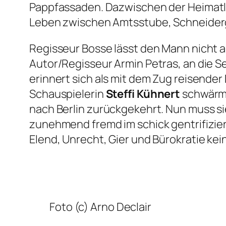
Pappfassaden. Dazwischen der Heimat
Leben zwischen Amtsstube, Schneiderg
Regisseur Bosse lässt den Mann nicht a
Autor/Regisseur Armin Petras, an die Se
erinnert sich als mit dem Zug reisender
Schauspielerin
Steffi Kühnert
schwärmt
nach Berlin zurückgekehrt. Nun muss sie
zunehmend fremd im schick gentrifizier
Elend, Unrecht, Gier und Bürokratie kein
Foto (c) Arno Declair