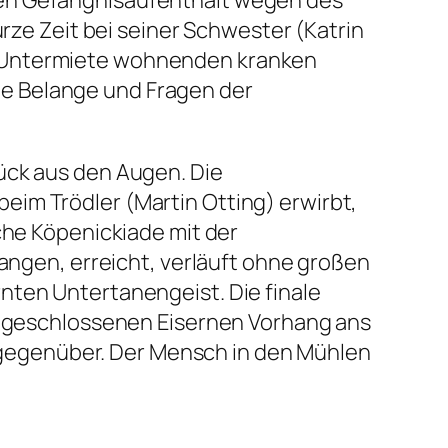
gen Gefängnisaufenthalt wegen des
urze Zeit bei seiner Schwester (Katrin
r Untermiete wohnenden kranken
le Belange und Fragen der
ück aus den Augen. Die
im Trödler (Martin Otting) erwirbt,
che Köpenickiade mit der
langen, erreicht, verläuft ohne großen
nten Untertanengeist. Die finale
em geschlossenen Eisernen Vorhang ans
en gegenüber. Der Mensch in den Mühlen