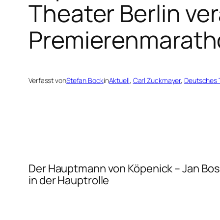
Theater Berlin ve
Premierenmaratho
Verfasst von
Stefan Bock
in
Aktuell
, 
Carl Zuckmayer
, 
Deutsches T
Der Hauptmann von Köpenick
– Jan Bos
in der Hauptrolle