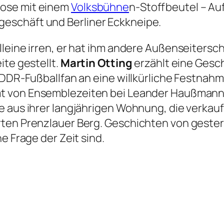
lose mit einem
Volksbühne
n-Stoffbeutel – Aufs
eschäft und Berliner Eckkneipe.
lleine irren, er hat ihm andere Außenseiters
ite gestellt.
Martin Otting
erzählt eine Gesc
 DDR-Fußballfan an eine willkürliche Festnahm
 von Ensemblezeiten bei Leander Haußmann i
 aus ihrer langjährigen Wohnung, die verkauft
ten Prenzlauer Berg. Geschichten von gestern
e Frage der Zeit sind.