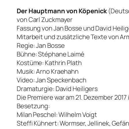
Der Hauptmann von Köpenick
(Deutsc
von Carl Zuckmayer
Fassung von Jan Bosse und David Heilig
Mitarbeit und zusätzliche Texte von Ar
Regie: Jan Bosse
Bühne: Stéphane Laimé
Kostüme: Kathrin Plath
Musik: Arno Kraehahn
Video: Jan Speckenbach
Dramaturgie: David Heiligers
Die Premiere war am 21. Dezember 2017
Besetzung:
Milan Peschel: Wilhelm Voigt
Steffi Kühnert: Wormser, Jellinek, Gefä