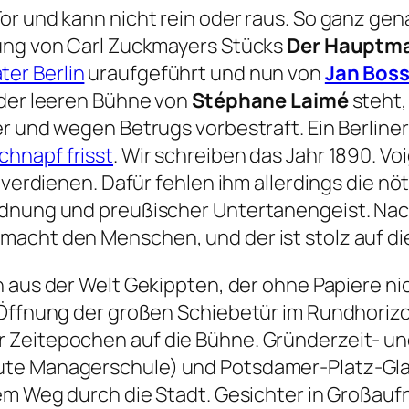
or und kann nicht rein oder raus. So ganz ge
rung von Carl Zuckmayers Stücks
Der Hauptm
er Berlin
uraufgeführt und nun von
Jan Bos
 der leeren Bühne von
Stéphane Laimé
steht, 
r und wegen Betrugs vorbestraft. Ein Berliner
chnapf frisst
. Wir schreiben das Jahr 1890. Voi
d verdienen. Dafür fehlen ihm allerdings die n
rdnung und preußischer Untertanengeist. Nac
macht den Menschen, und der ist stolz auf di
n aus der Welt Gekippten, der ohne Papiere nic
h Öffnung der großen Schiebetür im Rundhoriz
 Zeitepochen auf die Bühne. Gründerzeit- u
ute Managerschule) und Potsdamer-Platz-Gl
inem Weg durch die Stadt. Gesichter in Großa