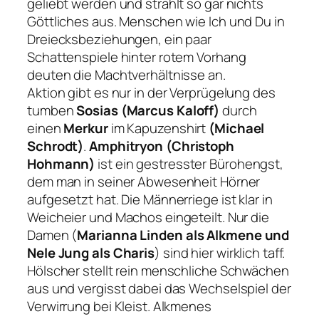
geliebt werden und strahlt so gar nichts
Göttliches aus. Menschen wie Ich und Du in
Dreiecksbeziehungen, ein paar
Schattenspiele hinter rotem Vorhang
deuten die Machtverhältnisse an.
Aktion gibt es nur in der Verprügelung des
tumben
Sosias (Marcus Kaloff)
durch
einen
Merkur
im Kapuzenshirt
(Michael
Schrodt)
.
Amphitryon (Christoph
Hohmann)
ist ein gestresster Bürohengst,
dem man in seiner Abwesenheit Hörner
aufgesetzt hat. Die Männerriege ist klar in
Weicheier und Machos eingeteilt. Nur die
Damen (
Marianna Linden als Alkmene und
Nele Jung als Charis
) sind hier wirklich taff.
Hölscher stellt rein menschliche Schwächen
aus und vergisst dabei das Wechselspiel der
Verwirrung bei Kleist. Alkmenes