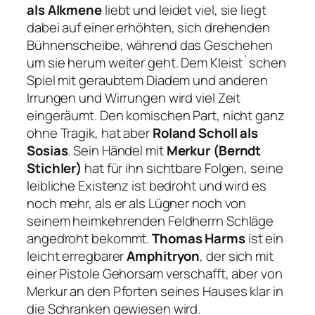
als Alkmene
liebt und leidet viel, sie liegt
dabei auf einer erhöhten, sich drehenden
Bühnenscheibe, während das Geschehen
um sie herum weiter geht. Dem Kleist`schen
Spiel mit geraubtem Diadem und anderen
Irrungen und Wirrungen wird viel Zeit
eingeräumt. Den komischen Part, nicht ganz
ohne Tragik, hat aber
Roland Scholl als
Sosias
. Sein Händel mit
Merkur (Berndt
Stichler)
hat für ihn sichtbare Folgen, seine
leibliche Existenz ist bedroht und wird es
noch mehr, als er als Lügner noch von
seinem heimkehrenden Feldherrn Schläge
angedroht bekommt.
Thomas Harms
ist ein
leicht erregbarer
Amphitryon
, der sich mit
einer Pistole Gehorsam verschafft, aber von
Merkur an den Pforten seines Hauses klar in
die Schranken gewiesen wird.