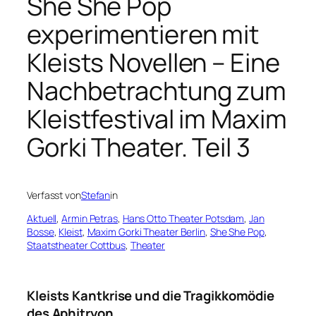
She She Pop
experimentieren mit
Kleists Novellen – Eine
Nachbetrachtung zum
Kleistfestival im Maxim
Gorki Theater. Teil 3
Verfasst von
Stefan
in
Aktuell
, 
Armin Petras
, 
Hans Otto Theater Potsdam
, 
Jan
Bosse
, 
Kleist
, 
Maxim Gorki Theater Berlin
, 
She She Pop
, 
Staatstheater Cottbus
, 
Theater
Kleists Kantkrise und die Tragikkomödie
des Aphitryon