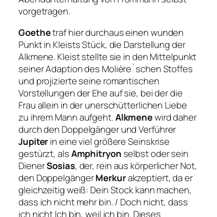
vorgetragen.
Goethe
traf hier durchaus einen wunden
Punkt in Kleists Stück, die Darstellung der
Alkmene. Kleist stellte sie in den Mittelpunkt
seiner Adaption des Molière`schen Stoffes
und projizierte seine romantischen
Vorstellungen der Ehe auf sie, bei der die
Frau allein in der unerschütterlichen Liebe
zu ihrem Mann aufgeht.
Alkmene
wird daher
durch den Doppelgänger und Verführer
Jupiter
in eine viel größere Seinskrise
gestürzt, als
Amphitryon
selbst oder sein
Diener
Sosias
, der, rein aus körperlicher Not,
den Doppelgänger
Merkur
akzeptiert, da er
gleichzeitig weiß:
Dein Stock kann machen,
dass ich nicht mehr bin. / Doch nicht, dass
ich nicht Ich bin, weil ich bin.
Dieses