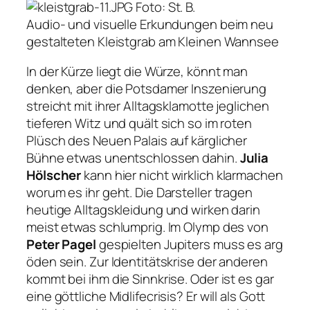
Foto: St. B.
Audio- und visuelle Erkundungen beim neu
gestalteten Kleistgrab am Kleinen Wannsee
In der Kürze liegt die Würze, könnt man
denken, aber die Potsdamer Inszenierung
streicht mit ihrer Alltagsklamotte jeglichen
tieferen Witz und quält sich so im roten
Plüsch des Neuen Palais auf kärglicher
Bühne etwas unentschlossen dahin.
Julia
Hölscher
kann hier nicht wirklich klarmachen
worum es ihr geht. Die Darsteller tragen
heutige Alltagskleidung und wirken darin
meist etwas schlumprig. Im Olymp des von
Peter Pagel
gespielten Jupiters muss es arg
öden sein. Zur Identitätskrise der anderen
kommt bei ihm die Sinnkrise. Oder ist es gar
eine göttliche Midlifecrisis? Er will als Gott