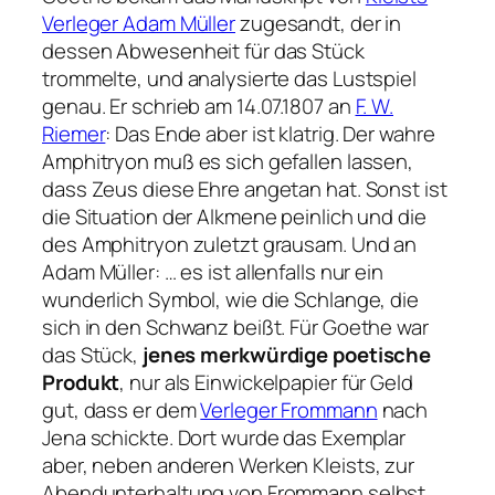
Verleger Adam Müller
zugesandt, der in
dessen Abwesenheit für das Stück
trommelte, und analysierte das Lustspiel
genau. Er schrieb am 14.07.1807 an
F. W.
Riemer
:
Das Ende aber ist klatrig. Der wahre
Amphitryon muß es sich gefallen lassen,
dass Zeus diese Ehre angetan hat. Sonst ist
die Situation der Alkmene peinlich und die
des Amphitryon zuletzt grausam.
Und an
Adam Müller:
… es ist allenfalls nur ein
wunderlich Symbol, wie die Schlange, die
sich in den Schwanz beißt.
Für Goethe war
das Stück,
jenes merkwürdige poetische
Produkt
, nur als Einwickelpapier für Geld
gut, dass er dem
Verleger Frommann
nach
Jena schickte. Dort wurde das Exemplar
aber, neben anderen Werken Kleists, zur
Abendunterhaltung von Frommann selbst