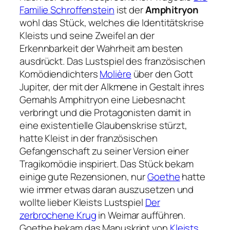
Familie Schroffenstein
ist der
Amphitryon
wohl das Stück, welches die Identitätskrise
Kleists und seine Zweifel an der
Erkennbarkeit der Wahrheit am besten
ausdrückt. Das Lustspiel des französischen
Komödiendichters
Molière
über den Gott
Jupiter, der mit der Alkmene in Gestalt ihres
Gemahls Amphitryon eine Liebesnacht
verbringt und die Protagonisten damit in
eine existentielle Glaubenskrise stürzt,
hatte Kleist in der französischen
Gefangenschaft zu seiner Version einer
Tragikomödie inspiriert. Das Stück bekam
einige gute Rezensionen, nur
Goethe
hatte
wie immer etwas daran auszusetzen und
wollte lieber Kleists Lustspiel
Der
zerbrochene Krug
in Weimar aufführen.
Goethe bekam das Manuskript von
Kleists