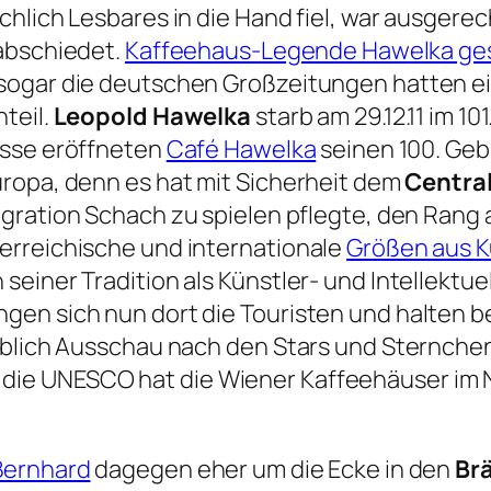
hlich Lesbares in die Hand fiel, war ausgere
rabschiedet.
Kaffeehaus-Legende Hawelka ges
sogar die deutschen Großzeitungen hatten e
teil.
Leopold Hawelka
starb am 29.12.11 im 10
asse eröffneten
Café Hawelka
seinen 100. Geb
ropa, denn es hat mit Sicherheit dem
Central
igration Schach zu spielen pflegte, den Rang
erreichische und internationale
Größen aus Ku
einer Tradition als Künstler- und Intellektu
en sich nun dort die Touristen und halten b
eblich Ausschau nach den Stars und Sternchen
die UNESCO hat die Wiener Kaffeehäuser im
Bernhard
dagegen eher um die Ecke in den
Br