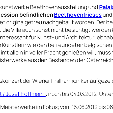
mtkunstwerke Beethovenausstellung und
Palai
cession befindlichen
Beethovenfrieses
und 
t originalgetreu nachgebaut worden. Der ber
a die Villa auch sonst nicht besichtigt werde
nteressant für Kunst- und Architekturliebhabe
 Künstlern wie den befreundeten belgischen
limt allein in voller Pracht genießen will, mus
eisterwerke aus den Beständen der Österreich
skonzert der Wiener Philharmoniker aufgezei
t / Josef Hoffmann
; noch bis 04.03.2012, Unt
 Meisterwerke im Fokus; vom 15.06.2012 bis 0