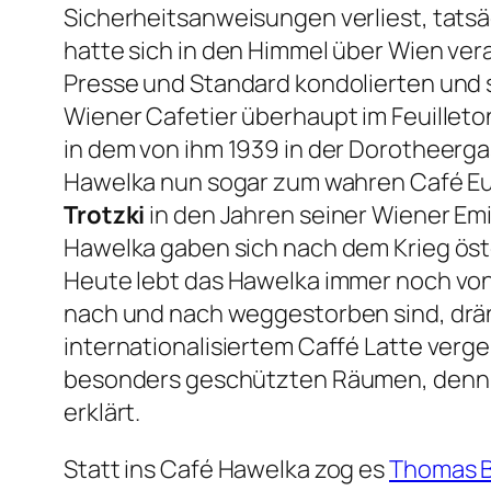
Sicherheitsanweisungen verliest, tatsäc
hatte sich in den Himmel über Wien ve
Presse und Standard kondolierten und 
Wiener Cafetier überhaupt im Feuilleton
in dem von ihm 1939 in der Dorotheerg
Hawelka nun sogar zum wahren Café Eu
Trotzki
in den Jahren seiner Wiener Em
Hawelka gaben sich nach dem Krieg öst
Heute lebt das Hawelka immer noch von s
nach und nach weggestorben sind, dräng
internationalisiertem Caffé Latte verg
besonders geschützten Räumen, denn 
erklärt.
Statt ins Café Hawelka zog es
Thomas 