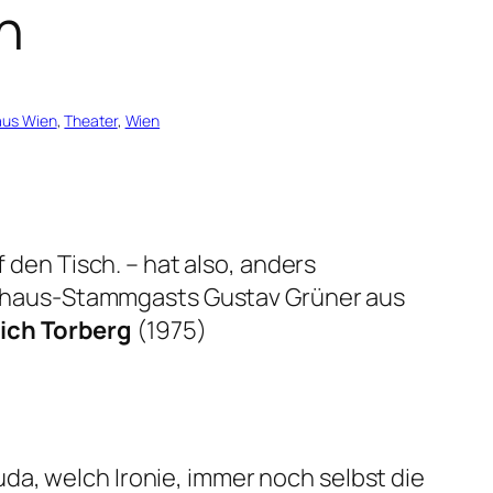
n
aus Wien
, 
Theater
, 
Wien
 den Tisch. – hat also, anders
eehaus-Stammgasts Gustav Grüner aus
rich Torberg
(1975)
Lauda, welch Ironie, immer noch selbst die