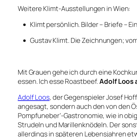
Weitere Klimt-Ausstellungen in Wien:
Klimt persönlich. Bilder – Briefe – 
Gustav Klimt. Die Zeichnungen; vom 
Mit Grauen gehe ich durch eine Kochku
essen. Ich esse Roastbeef.
Adolf Loos 
Adolf Loos
, der Gegenspieler Josef Ho
angesagt, sondern auch den von den Ös
Pompfuneber‘-Gastronomie, wie in obigem Zitat, im besonder
Strudeln und Marillenknödeln. Der son
allerdings in späteren Lebensjahren e