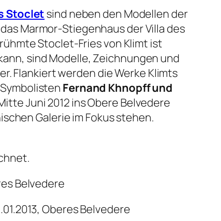
s Stoclet
sind neben den Modellen der
das Marmor-Stiegenhaus der Villa des
ühmte Stoclet-Fries von Klimt ist
n kann, sind Modelle, Zeichnungen und
r. Flankiert werden die Werke Klimts
 Symbolisten
Fernand Khnopff und
s Mitte Juni 2012 ins Obere Belvedere
ischen Galerie im Fokus stehen.
chnet.
eres Belvedere
6.01.2013, Oberes Belvedere