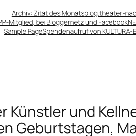
Archiv: Zitat des Monats
blog.theater-na
PP-Mitglied, bei Bloggernetz und Facebook
NE
Sample Page
Spendenaufruf von KULTURA-
er Künstler und Kelln
en Geburtstagen, Ma