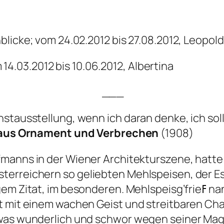
Einblicke; vom 24.02.2012 bis 27.08.2012, Leop
14.03.2012 bis 10.06.2012, Albertina
___
nstausstellung, wenn ich daran denke, ich sol
aus Ornament und Verbrechen
(1908)
ffmanns in der Wiener Architekturszene, hat
terreichern so geliebten Mehlspeisen, der Es
en. Mehlspeisg’frieߓ nannte er die Wiener wegen ihrer Liebe zu
st mit einem wachen Geist und streitbaren C
twas wunderlich und schwor wegen seiner Ma