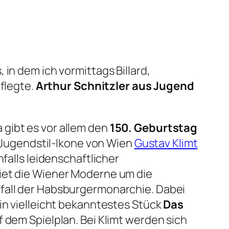
in dem ich vormittags Billard,
legte.
Arthur Schnitzler aus Jugend
gibt es vor allem den
150. Geburtstag
e Jugendstil-Ikone von Wien
Gustav Klimt
falls leidenschaftlicher
biet die Wiener Moderne um die
rfall der Habsburgermonarchie. Dabei
ein vielleicht bekanntestes Stück
Das
 dem Spielplan. Bei Klimt werden sich