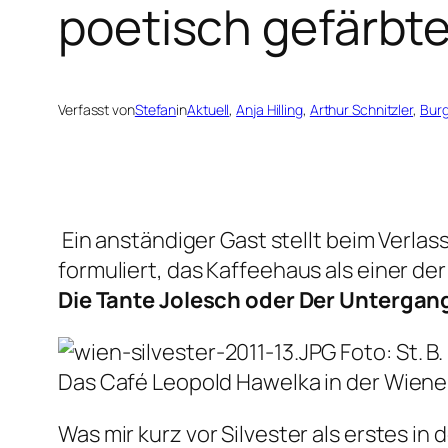
poetisch gefärb
Verfasst von
Stefan
in
Aktuell
, 
Anja Hilling
, 
Arthur Schnitzler
, 
Burg
 Ein anständiger Gast stellt beim Verl
formuliert, das Kaffeehaus als einer der
Die Tante Jolesch oder Der Untergan
Foto: St. B.
Das Café Leopold Hawelka in der Wien
Was mir kurz vor Silvester als erstes in 