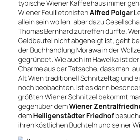
typische Wiener Kaffeehaus immer geha
Wiener Feuilletonisten
Alfred Polgar

allein sein wollen, aber dazu Gesellsch
Thomas Bernhard zutreffen dürfte. Wer
Geldbeutel nicht abgeneigt ist, geht be
der Buchhandlung Morawa in der Wollze
gegründet. Wie auch im Hawelka ist der
Charme aus der Tatsache, dass man, auß
Alt Wien traditionell Schnitzeltag un
noch beobachten. Ist es dann besonders v
größten Wiener Schnitzel bekommt man
gegenüber dem
Wiener Zentralfriedh
dem
Heiligenstädter Friedhof
besuche
ihren köstlichen Buchteln und seiner 