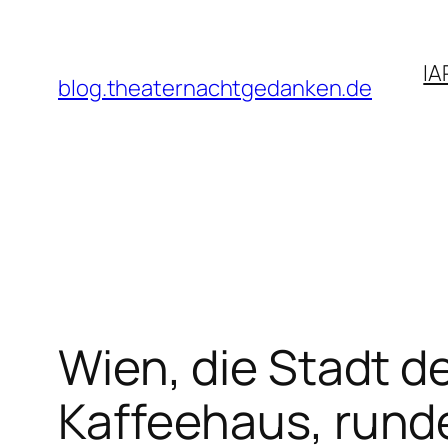
Zum
Inhalt
IA
springen
blog.theaternachtgedanken.de
Wien, die Stadt d
Kaffeehaus, rund