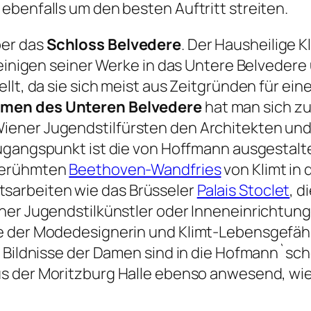
ebenfalls um den besten Auftritt streiten.
ber das
Schloss Belvedere
. Der Hausheilige 
t einigen seiner Werke in das Untere Belvede
llt, da sie sich meist aus Zeitgründen für e
men des Unteren Belvedere
hat man sich zu
iener Jugendstilfürsten den Architekten un
 Augangspunkt ist die von Hoffmann ausgestal
 berühmten
Beethoven-Wandfries
von Klimt in 
sarbeiten wie das Brüsseler
Palais Stoclet
, d
ener Jugendstilkünstler oder Inneneinrichtun
ie der Modedesignerin und Klimt-Lebensgefäh
 Bildnisse der Damen sind in die Hofmann`sche
aus der Moritzburg Halle ebenso anwesend, wi