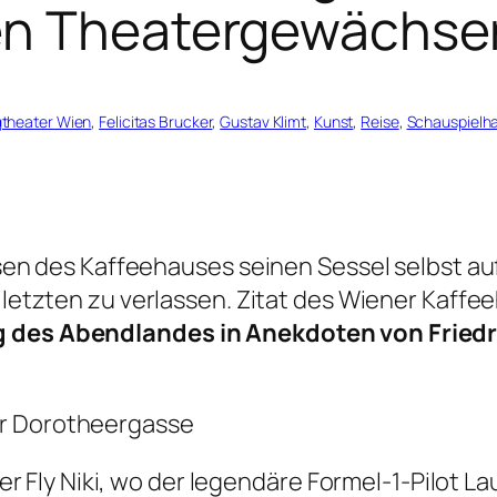
ten Theatergewächse
theater Wien
, 
Felicitas Brucker
, 
Gustav Klimt
, 
Kunst
, 
Reise
, 
Schauspielh
assen des Kaffeehauses seinen Sessel selbst auf
 letzten zu verlassen.
Zitat des Wiener Kaff
g des Abendlandes in Anekdoten von Fried
er Dorotheergasse
der Fly Niki, wo der legendäre Formel-1-Pilot 