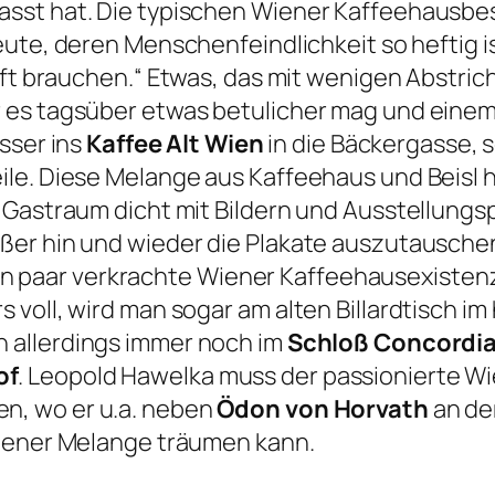
sst hat. Die typischen Wiener Kaffeehausbes
Leute, deren Menschenfeindlichkeit so heftig 
aft brauchen.“
Etwas, das mit wenigen Abstric
 es tagsüber etwas betulicher mag und eine
sser ins
Kaffee Alt Wien
in die Bäckergasse,
ile. Diese Melange aus Kaffeehaus und Beisl 
 Gastraum dicht mit Bildern und Ausstellungs
er hin und wieder die Plakate auszutauschen
d ein paar verkrachte Wiener Kaffeehausexiste
oll, wird man sogar am alten Billardtisch im h
 allerdings immer noch im
Schloß Concordia
of
. Leopold Hawelka muss der passionierte Wi
n, wo er u.a. neben
Ödon von Horvath
an der
Wiener Melange träumen kann.