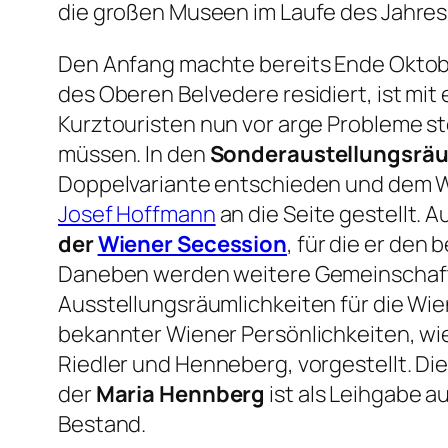
die großen Museen im Laufe des Jahres 
Den Anfang machte bereits Ende Okto
des Oberen Belvedere residiert, ist mi
Kurztouristen nun vor arge Probleme ste
müssen. In den
Sonderaustellungsräu
Doppelvariante entschieden und dem W
Josef Hoffmann
an die Seite gestellt.
der
Wiener Secession
, für die er den
Daneben werden weitere Gemeinschaft
Ausstellungsräumlichkeiten für die Wi
bekannter Wiener Persönlichkeiten, w
Riedler und Henneberg, vorgestellt. Die
der
Maria Hennberg
ist als Leihgabe 
Bestand.