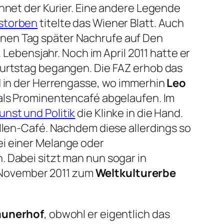
chnet der Kurier. Eine andere Legende
torben
titelte das Wiener Blatt. Auch
inen Tag später Nachrufe auf Den
1. Lebensjahr. Noch im April 2011 hatte er
urtstag begangen. Die FAZ erhob das

in der Herrengasse, wo immerhin
Leo
 als Prominentencafé abgelaufen. Im
nst und Politik
die Klinke in die Hand.
ellen-Café. Nachdem diese allerdings so
ei einer Melange oder
. Dabei sitzt man nun sogar in
 November 2011 zum
Weltkulturerbe
äunerhof
, obwohl er eigentlich das