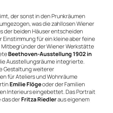
Klimt, der sonst in den Prunkräumen
re umgezogen, was die zahllosen Wiener
ines der beiden Häuser entscheiden
r Einstimmung für ein kleine aber feine
d Mitbegründer der Wiener Werkstätte
tete
Beethoven-Ausstellung 1902 in
die Ausstellungsräume integrierte.
ie Gestaltung weiterer
gen für Ateliers und Wohnräume
rtin
Emilie Flöge
oder der Familien
n Interieurs eingebettet. Das Portrait
e das der
Fritza Riedler
aus eigenem