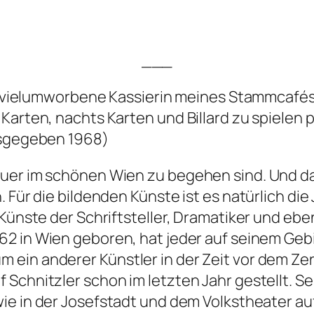
___
ie vielumworbene Kassierin meines Stammcafés, 
arten, nachts Karten und Billard zu spielen pf
usgegeben 1968)
uer im schönen Wien zu begehen sind. Und da 
. Für die bildenden Künste ist es natürlich di
Künste der Schriftsteller, Dramatiker und eben
862 in Wien geboren, hat jeder auf seinem Ge
ein anderer Künstler in der Zeit vor dem Ze
Schnitzler schon im letzten Jahr gestellt. S
ie in der Josefstadt und dem Volkstheater auf