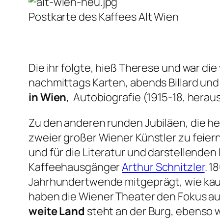
Postkarte des Kaffees Alt Wien
Die ihr folgte, hieß Therese und war d
nachmittags Karten, abends Billard und K
in Wien
, Autobiografie (1915-18, hera
Zu den anderen runden Jubiläen, die he
zweier großer Wiener Künstler zu feiern
und für die Literatur und darstellenden 
Kaffeehausgänger
Arthur Schnitzler
. 1
Jahrhundertwende mitgeprägt, wie kaum 
haben die Wiener Theater den Fokus auf 
weite Land
steht an der Burg, ebenso w