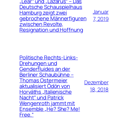
„Lear“ und „Lazarus“ – Das
Deutsche Schauspielhaus
Januar
Hamburg zeigt zwei
gebrochene Männerfiguren
7, 2019
zwischen Revolte,
Resignation und Hoffnung
Politische Rechts-Links-
Drehungen und
Genderfluides an der
Berliner Schaubühne –
Thomas Ostermeier
Dezember
aktualisiert Ödön von
18, 2018
Horváths „Italienische
Nacht“ und Patrick
Wengenroth jammt mit
Ensemble „He? She? Me!
Free.“