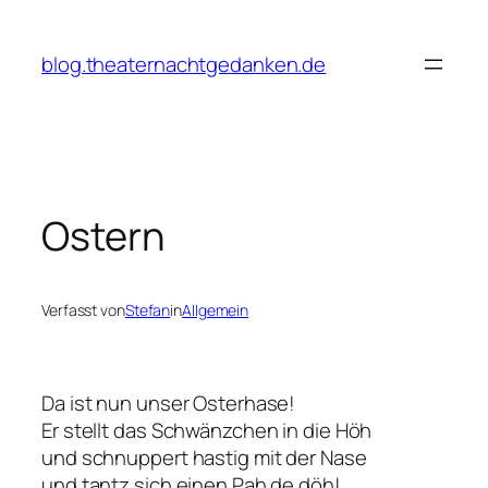
Zum
Inhalt
blog.theaternachtgedanken.de
springen
Ostern
Verfasst von
Stefan
in
Allgemein
Da ist nun unser Osterhase!
Er stellt das Schwänzchen in die Höh
und schnuppert hastig mit der Nase
und tantz sich einen Pah de döh!