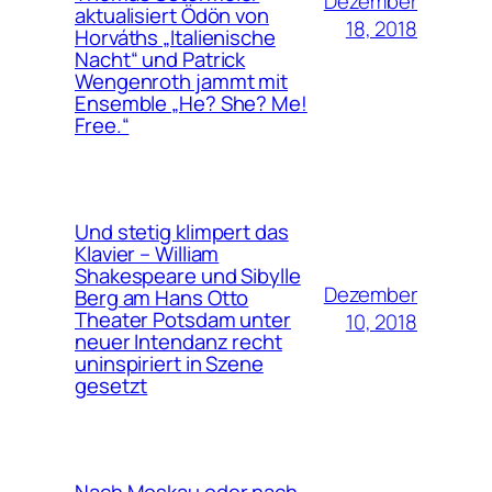
Dezember
aktualisiert Ödön von
18, 2018
Horváths „Italienische
Nacht“ und Patrick
Wengenroth jammt mit
Ensemble „He? She? Me!
Free.“
Und stetig klimpert das
Klavier – William
Shakespeare und Sibylle
Dezember
Berg am Hans Otto
Theater Potsdam unter
10, 2018
neuer Intendanz recht
uninspiriert in Szene
gesetzt