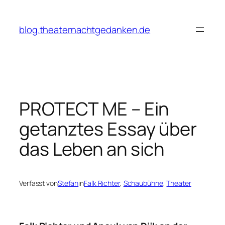
Zum
Inhalt
blog.theaternachtgedanken.de
springen
PROTECT ME – Ein
getanztes Essay über
das Leben an sich
Verfasst von
Stefan
in
Falk Richter
, 
Schaubühne
, 
Theater