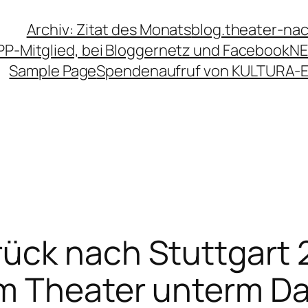
Archiv: Zitat des Monats
blog.theater-na
PP-Mitglied, bei Bloggernetz und Facebook
NE
Sample Page
Spendenaufruf von KULTURA-
ck nach Stuttgart 2
m Theater unterm D