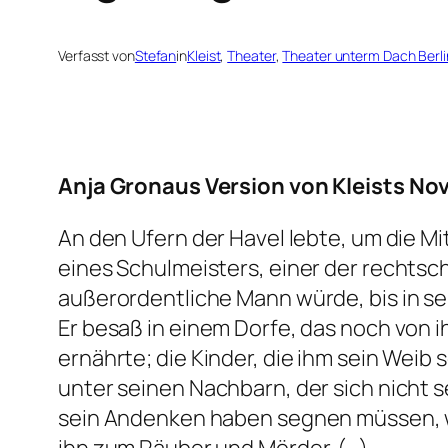
Verfasst von
Stefan
in
Kleist
, 
Theater
, 
Theater unterm Dach Berli
Anja Gronaus Version von Kleists Nove
An den Ufern der Havel lebte, um die 
eines Schulmeisters, einer der rechtsc
außerordentliche Mann würde, bis in se
Er besaß in einem Dorfe, das noch von 
ernährte; die Kinder, die ihm sein Weib 
unter seinen Nachbarn, der sich nicht s
sein Andenken haben segnen müssen, w