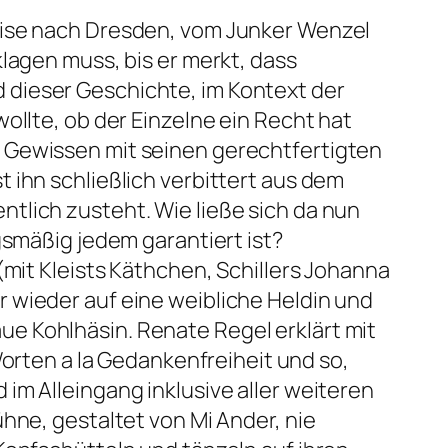
ise nach Dresden, vom Junker Wenzel
lagen muss, bis er merkt, dass
 dieser Geschichte, im Kontext der
ollte, ob der Einzelne ein Recht hat
 Gewissen mit seinen gerechtfertigten
 ihn schließlich verbittert aus dem
tlich zusteht. Wie ließe sich da nun
gsmäßig jedem garantiert ist?
(mit Kleists Käthchen, Schillers Johanna
 wieder auf eine weibliche Heldin und
e Kohlhäsin. Renate Regel erklärt mit
rten a la Gedankenfreiheit und so,
im Alleingang inklusive aller weiteren
hne, gestaltet von Mi Ander, nie