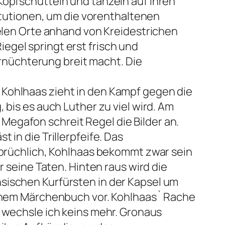
Kopfschütteln und tänzeln auf ihren
titutionen, um die vorenthaltenen
ielen Orte anhand von Kreidestrichen
egel springt erst frisch und
 Ernüchterung breit macht. Die
 Kohlhaas zieht in den Kampf gegen die
 bis es auch Luther zu viel wird. Am
egafon schreit Regel die Bilder an.
 in die Trillerpfeife. Das
rsprüchlich, Kohlhaas bekommt zwar sein
r seine Taten. Hinten raus wird die
sischen Kurfürsten in der Kapsel um
 einem Märchenbuch vor. Kohlhaas` Rache
 wechsle ich keins mehr. Gronaus