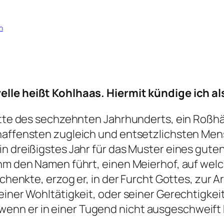
n
lle heißt Kohlhaas. Hiermit kündige ich al
Mitte des sechzehnten Jahrhunderts, ein Roß
haffensten zugleich und entsetzlichsten Mensc
in dreißigstes Jahr für das Muster eines gut
ihm den Namen führt, einen Meierhof, auf wel
schenkte, erzog er, in der Furcht Gottes, zur 
einer Wohltätigkeit, oder seiner Gerechtigkeit
enn er in einer Tugend nicht ausgeschweift 