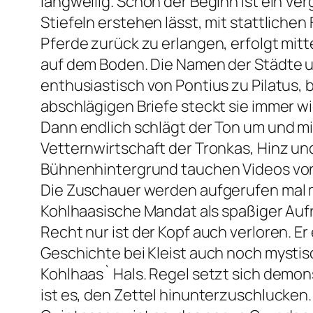
langweilig. Schon der Beginn ist ein V
Stiefeln erstehen lässt, mit stattliche
Pferde zurück zu erlangen, erfolgt mitt
auf dem Boden. Die Namen der Städte un
enthusiastisch von Pontius zu Pilatus, b
abschlägigen Briefe steckt sie immer w
Dann endlich schlägt der Ton um und mi
Vetternwirtschaft der Tronkas, Hinz und
Bühnenhintergrund tauchen Videos von K
Die Zuschauer werden aufgerufen mal mit
Kohlhaasische Mandat als spaßiger Au
Recht nur ist der Kopf auch verloren. Er
Geschichte bei Kleist auch noch mystis
Kohlhaas` Hals. Regel setzt sich demon
ist es, den Zettel hinunterzuschlucken.