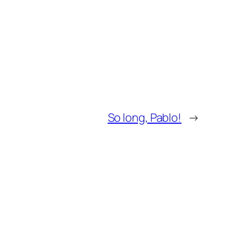
So long, Pablo!
→