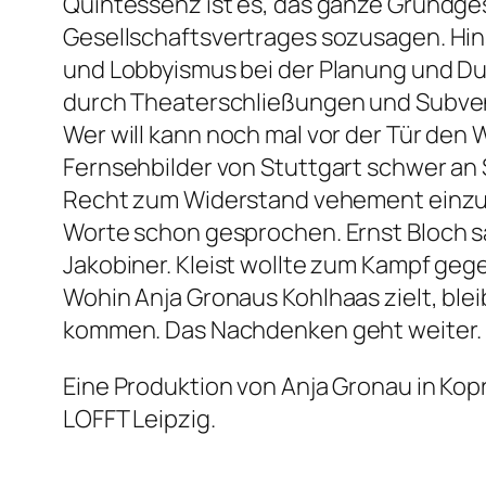
Quintessenz ist es, das ganze Grundge
Gesellschaftsvertrages sozusagen. Hinsi
und Lobbyismus bei der Planung und
durch Theaterschließungen und Subvent
Wer will kann noch mal vor der Tür den 
Fernsehbilder von Stuttgart schwer an S
Recht zum Widerstand vehement einzufor
Worte schon gesprochen. Ernst Bloch sah
Jakobiner. Kleist wollte zum Kampf gege
Wohin Anja Gronaus Kohlhaas zielt, blei
kommen. Das Nachdenken geht weiter.
Eine Produktion von Anja Gronau in Ko
LOFFT Leipzig.