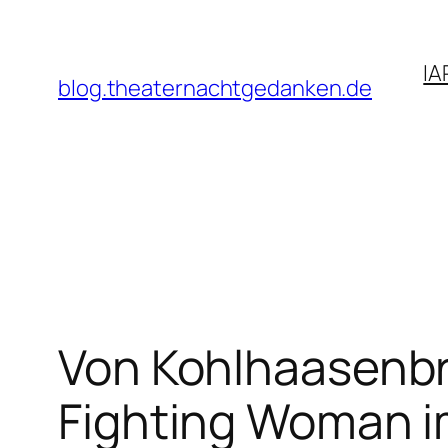
Zum
Inhalt
IA
springen
blog.theaternachtgedanken.de
Von Kohlhaasenbrü
Fighting Woman i