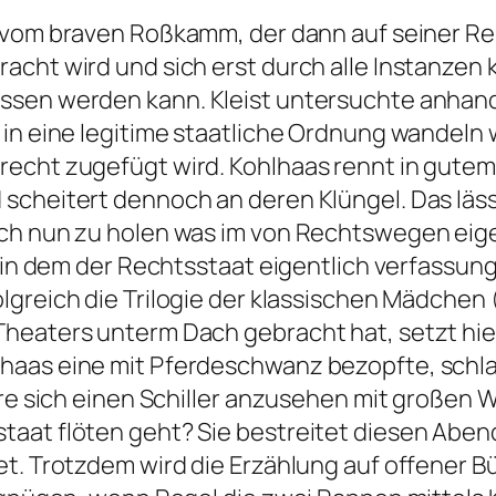
vom braven Roßkamm, der dann auf seiner Re
cht wird und sich erst durch alle Instanzen k
ssen werden kann. Kleist untersuchte anhand
in eine legitime staatliche Ordnung wandeln w
recht zugefügt wird. Kohlhaas rennt in gutem
scheitert dennoch an deren Klüngel. Das lässt
ch nun zu holen was im von Rechtswegen eigen
, in dem der Rechtsstaat eigentlich verfassun
olgreich die Trilogie der klassischen Mädchen 
heaters unterm Dach gebracht hat, setzt hier
haas eine mit Pferdeschwanz bezopfte, schlau
re sich einen Schiller anzusehen mit großen Wo
aat flöten geht? Sie bestreitet diesen Abend 
t. Trotzdem wird die Erzählung auf offener Bü