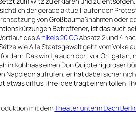
setzt zum Witz zu erklären und zu entsorgen
chtlich der gerade aktuell laufenden Proteste
 Durchsetzung von Großbaumaßnahmen oder d
ionskürzungen Betroffener, ist das auch se
Wortlaut des
Artikels 20 GG
Absatz 2 und 4 nach
ätze wie Alle Staatsgewalt geht vom Volke au
dern. Das wird ja auch dort vor Ort getan, nu
 in Kohlhaas einen Don Quijote rigoroser bür
n Napoleon aufrufen, er hat dabei sicher nic
bt etwas diffus, ihre Idee trägt einen tollen
produktion mit dem
Theater unterm Dach Berli