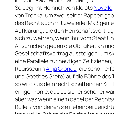
ihn zum Räuber und Mörder. (…)
So beginnt Heinrich von Kleists
Novelle
von Tronka, um zwei seiner Rappen gebra
das Recht auch mit zweierlei Maß geme
Aufklärung, die den Herrschaftsvertrag 
sich zu wehren, wenn ihm vom Staat Un
Ansprüchen gegen die Obrigkeit an und 
Gesellschaftsvertrag aussteigen, um si
eine Parallele zur heutigen Zeit ziehen
Regisseurin
Anja Gronau
, die schon erf
und Goethes Grete) auf die Bühne des T
so wird aus dem rechtschaffenden Kohl
einiger Ironie, das es sicher schöner wä
aber was wenn einem dabei der Rechtsst
Rollen, von denen sie nebenbei berichte