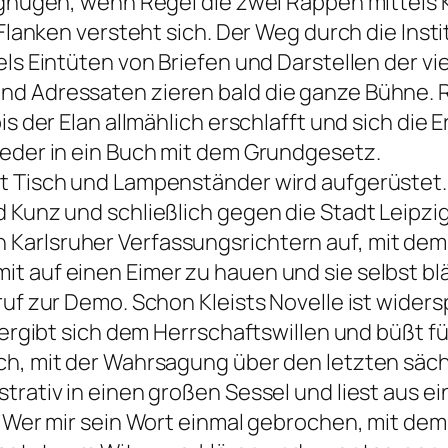
ergnügen, wenn Regel die zwei Rappen mittels 
n Flanken versteht sich. Der Weg durch die Ins
els Eintüten von Briefen und Darstellen der v
d Adressaten zieren bald die ganze Bühne. Ri
is der Elan allmählich erschlafft und sich die
ieder in ein Buch mit dem Grundgesetz.
t Tisch und Lampenständer wird aufgerüstet.
 Kunz und schließlich gegen die Stadt Leipzig,
arlsruher Verfassungsrichtern auf, mit dem M
 auf einen Eimer zu hauen und sie selbst bläst
fruf zur Demo. Schon Kleists Novelle ist wide
 ergibt sich dem Herrschaftswillen und büßt fü
ch, mit der Wahrsagung über den letzten säch
strativ in einen großen Sessel und liest aus
 Wer mir sein Wort einmal gebrochen, mit dem