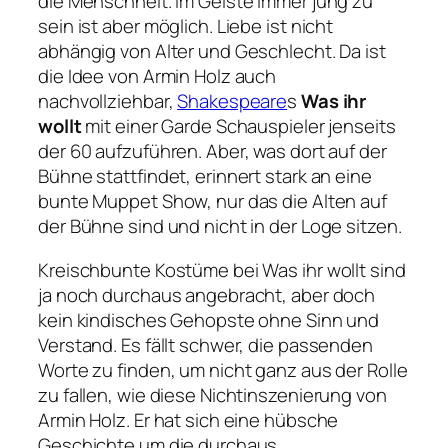
die Menschheit. Im Geiste immer jung zu
sein ist aber möglich. Liebe ist nicht
abhängig von Alter und Geschlecht. Da ist
die Idee von Armin Holz auch
nachvollziehbar, 
Shakespeare
s
Was ihr
wollt
mit einer Garde Schauspieler jenseits
der 60 aufzuführen. Aber, was dort auf der
Bühne stattfindet, erinnert stark an eine
bunte Muppet Show, nur das die Alten auf
der Bühne sind und nicht in der Loge sitzen.
Kreischbunte Kostüme bei 
Was ihr wollt
 sind
ja noch durchaus angebracht, aber doch
kein kindisches Gehopste ohne Sinn und
Verstand. Es fällt schwer, die passenden
Worte zu finden, um nicht ganz aus der Rolle
zu fallen, wie diese Nichtinszenierung von
Armin Holz. Er hat sich eine hübsche
Geschichte um die durchaus