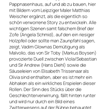
Pappnasenhaus, auf und ab zu bauen, hier
mit Bildern vom Leipziger Maler Matthias
Weischer ergänzt, als die eigentlich so
schön verworrene Story zu entwickeln. Alle
wichtigen Szenen samt falschem Brief der
Zofe (Angela Schmid), auf den ein riesiger
Holzpfeil oder sollte man Zaunpfahl sagen,
zeigt, Vadim Glownas Demütigung als
Malvolio, das von Sir Toby (Markus Boysen)
provozierte Duell zwischen Viola/Sebastian
und Sir Andrew (Hans Diehl) sowie die
Säuseleien von Elisabeth Trissenaar als
Olivia sind enthalten, aber es ist mehr ein
Abhaken als ein wirkliches Erspielen dieser
Rollen. Der Sinn des Stücks über die
Geschlechterverwirrung, fällt hinten runter
und wird nur durch ein Bild eines
Zwitterwesens auf der Bühne behauptet.