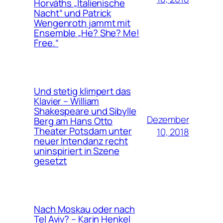
Horváths „Italienische
Nacht“ und Patrick
Wengenroth jammt mit
Ensemble „He? She? Me!
Free.“
Und stetig klimpert das
Klavier – William
Shakespeare und Sibylle
Dezember
Berg am Hans Otto
Theater Potsdam unter
10, 2018
neuer Intendanz recht
uninspiriert in Szene
gesetzt
Nach Moskau oder nach
Tel Aviv? – Karin Henkel