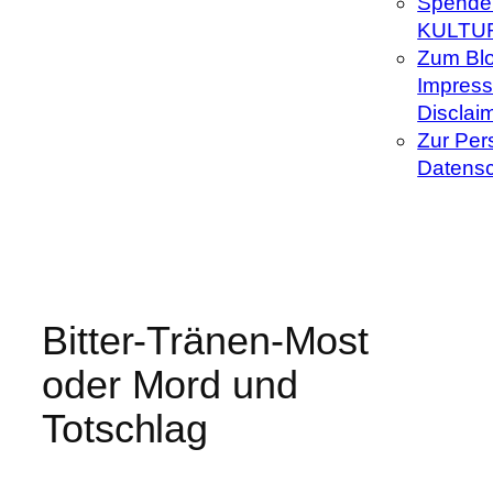
Spenden
KULTU
Zum Blo
Impress
Disclai
Zur Per
Datensc
Bitter-Tränen-Most
oder Mord und
Totschlag