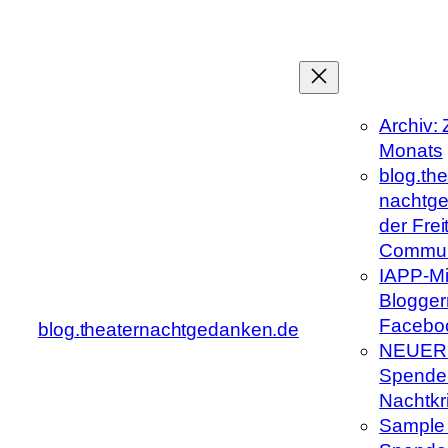
Zum
Inhalt
springen
Archiv: 
Monats
blog.the
nachtge
der Frei
Commun
IAPP-Mit
Blogger
Facebo
blog.theaternachtgedanken.de
NEUER
Spenden
Nachtkrit
Sample