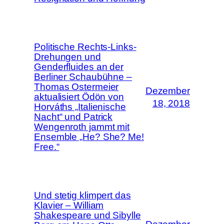
Politische Rechts-Links-
Drehungen und
Genderfluides an der
Berliner Schaubühne –
Thomas Ostermeier
Dezember
aktualisiert Ödön von
18, 2018
Horváths „Italienische
Nacht“ und Patrick
Wengenroth jammt mit
Ensemble „He? She? Me!
Free.“
Und stetig klimpert das
Klavier – William
Shakespeare und Sibylle