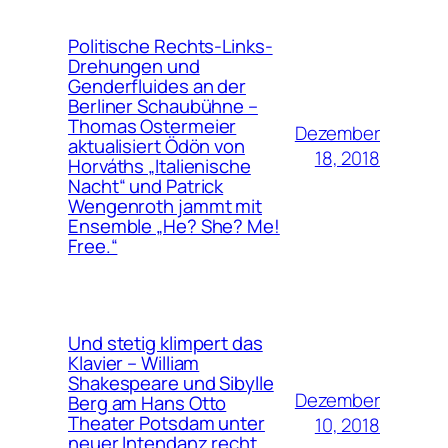
Politische Rechts-Links-
Drehungen und
Genderfluides an der
Berliner Schaubühne –
Thomas Ostermeier
Dezember
aktualisiert Ödön von
18, 2018
Horváths „Italienische
Nacht“ und Patrick
Wengenroth jammt mit
Ensemble „He? She? Me!
Free.“
Und stetig klimpert das
Klavier – William
Shakespeare und Sibylle
Dezember
Berg am Hans Otto
Theater Potsdam unter
10, 2018
neuer Intendanz recht