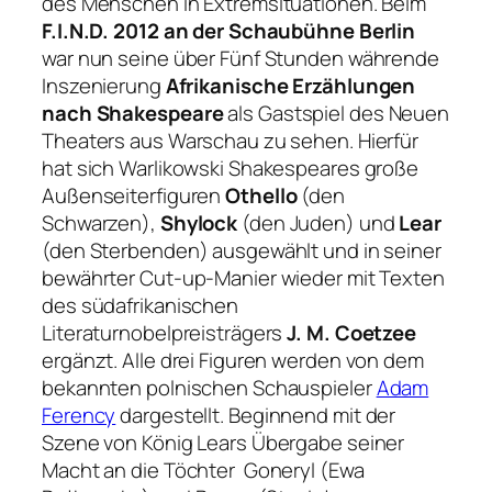
des Menschen in Extremsituationen. Beim
F.I.N.D. 2012 an der Schaubühne Berlin
war nun seine über Fünf Stunden währende
Inszenierung
Afrikanische Erzählungen
nach Shakespeare
als Gastspiel des Neuen
Theaters aus Warschau zu sehen. Hierfür
hat sich Warlikowski Shakespeares große
Außenseiterfiguren
Othello
(den
Schwarzen),
Shylock
(den Juden) und
Lear
(den Sterbenden) ausgewählt und in seiner
bewährter Cut-up-Manier wieder mit Texten
des südafrikanischen
Literaturnobelpreisträgers
J. M. Coetzee
ergänzt. Alle drei Figuren werden von dem
bekannten polnischen Schauspieler
Adam
Ferency
dargestellt. Beginnend mit der
Szene von König Lears Übergabe seiner
Macht an die Töchter Goneryl (Ewa