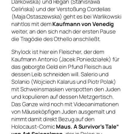
Dałkowska) und Regan (Stanisława
Celińska) und der Verstoßung Cordelias
(Maja Ostaszewska) geht es bei Warlikowski
nahtlos mit dem
Kaufmann von Venedig
weiter, an den sich nach der ersten Pause
die Tragödie des Othello anschließt.
Shylock ist hier ein Fleischer, der dem
Kaufmann Antonio (Jacek Poniedziałek) für
das geborgte Geld ein Pfund Fleisch aus
dessen Leib schneiden will. Salerio und
Solanio (Wojciech Kalarus und Piotr Polak)
mit Schweinsmasken verspotten den Juden
und kopulieren auf dessen Metzgertisch.
Das Ganze wird noch mit Videoanimationen
von Mäuseköpfigen Juden ausgemalt und
nimmt damit direkt Bezug auf den
Holocaust-Comic
Maus. A Survivor’s Tale“