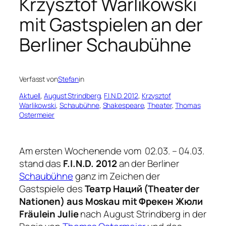
Krzysztof Warlikowski
mit Gastspielen an der
Berliner Schaubühne
Verfasst von
Stefan
in
Aktuell
, 
August Strindberg
, 
F.I.N.D. 2012
, 
Krzysztof
Warlikowski
, 
Schaubühne
, 
Shakespeare
, 
Theater
, 
Thomas
Ostermeier
Am ersten Wochenende vom 02.03. – 04.03.
stand das
F.I.N.D. 2012
an der Berliner
Schaubühne
ganz im Zeichen der
Gastspiele des
Театр Наций (Theater der
Nationen) aus Moskau mit Фрекен Жюли 
Fräulein Julie
nach August Strindberg in der