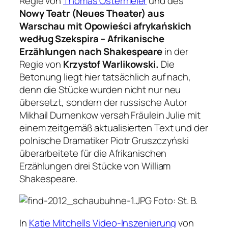
Regie von
Thomas Ostermeier
und des
Nowy Teatr (Neues Theater) aus
Warschau mit Opowieści afrykańskich
według Szekspira – Afrikanische
Erzählungen nach Shakespeare
in der
Regie von
Krzystof Warlikowski.
Die
Betonung liegt hier tatsächlich auf nach,
denn die Stücke wurden nicht nur neu
übersetzt, sondern der russische Autor
Mikhail Durnenkow versah Fräulein Julie mit
einem zeitgemäß aktualisierten Text und der
polnische Dramatiker Piotr Gruszczyński
überarbeitete für die Afrikanischen
Erzählungen drei Stücke von William
Shakespeare.
Foto: St. B.
In
Katie Mitchells Video-Inszenierung
von