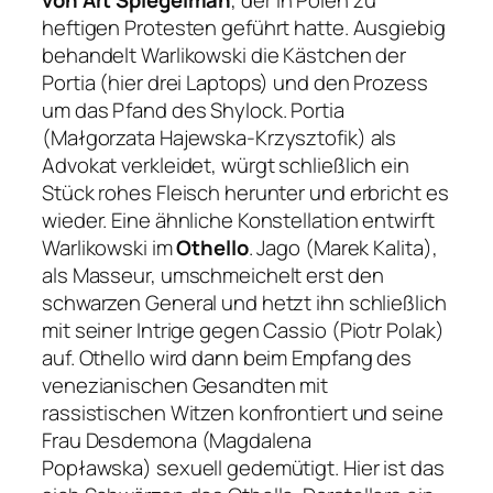
von Art Spiegelman
, der in Polen zu
heftigen Protesten geführt hatte. Ausgiebig
behandelt Warlikowski die Kästchen der
Portia (hier drei Laptops) und den Prozess
um das Pfand des Shylock. Portia
(Małgorzata Hajewska-Krzysztofik) als
Advokat verkleidet, würgt schließlich ein
Stück rohes Fleisch herunter und erbricht es
wieder. Eine ähnliche Konstellation entwirft
Warlikowski im
Othello
. Jago (Marek Kalita),
als Masseur, umschmeichelt erst den
schwarzen General und hetzt ihn schließlich
mit seiner Intrige gegen Cassio (Piotr Polak)
auf. Othello wird dann beim Empfang des
venezianischen Gesandten mit
rassistischen Witzen konfrontiert und seine
Frau Desdemona (Magdalena
Popławska) sexuell gedemütigt. Hier ist das