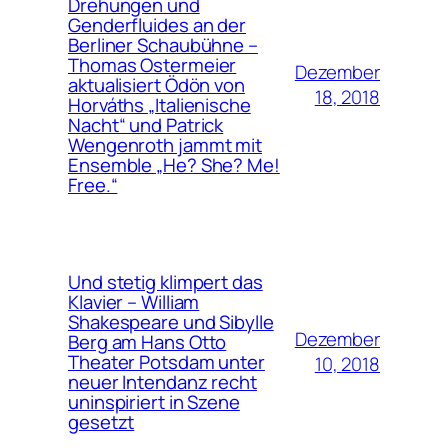
Drehungen und
Genderfluides an der
Berliner Schaubühne –
Thomas Ostermeier
Dezember
aktualisiert Ödön von
18, 2018
Horváths „Italienische
Nacht“ und Patrick
Wengenroth jammt mit
Ensemble „He? She? Me!
Free.“
Und stetig klimpert das
Klavier – William
Shakespeare und Sibylle
Dezember
Berg am Hans Otto
Theater Potsdam unter
10, 2018
neuer Intendanz recht
uninspiriert in Szene
gesetzt