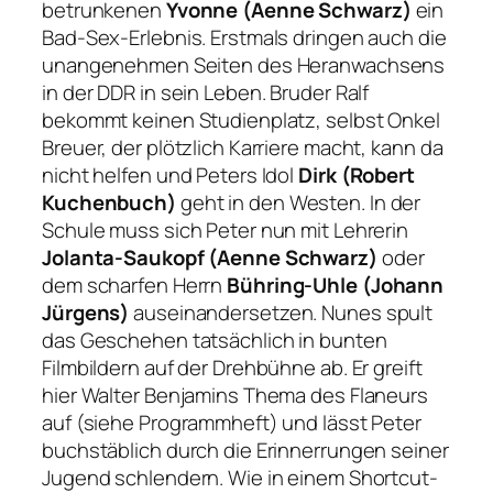
betrunkenen
Yvonne (Aenne Schwarz)
ein
Bad-Sex-Erlebnis. Erstmals dringen auch die
unangenehmen Seiten des Heranwachsens
in der DDR in sein Leben. Bruder Ralf
bekommt keinen Studienplatz, selbst Onkel
Breuer, der plötzlich Karriere macht, kann da
nicht helfen und Peters Idol
Dirk (Robert
Kuchenbuch)
geht in den Westen. In der
Schule muss sich Peter nun mit Lehrerin
Jolanta-Saukopf (Aenne Schwarz)
oder
dem scharfen Herrn
Bühring-Uhle (Johann
Jürgens)
auseinandersetzen. Nunes spult
das Geschehen tatsächlich in bunten
Filmbildern auf der Drehbühne ab. Er greift
hier Walter Benjamins Thema des Flaneurs
auf (siehe Programmheft) und lässt Peter
buchstäblich durch die Erinnerrungen seiner
Jugend schlendern. Wie in einem Shortcut-