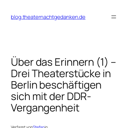
Zum
Inhalt
blog.theaternachtgedanken.de
springen
Über das Erinnern (1) –
Drei Theaterstücke in
Berlin beschäftigen
sich mit der DDR-
Vergangenheit
Verfasst von
Stefan
in