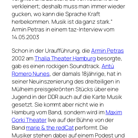
verkleinert; deshalb muss man immer wieder
gucken, wo kann die Sprache Kraft
herbekommen. Musik ist da ganz stark.“
Armin Petras in einem taz-Interview vom
14.05.2003
Schon in der Uraufführung, die
Armin Petras
2002 am
Thalia Theater Hamburg
besorgte,
gab es einen rockigen Soundtrack.
Antú
Romero Nunes
, der damals 18jährige, hat in
seiner Neuinszenierung des dreiteiligen in
Mülheim preisgekrönten Stücks über eine
Jugend in der DDR auch auf die Karte Musik
gesetzt. Sie kommt aber nicht wie in
Hamburg vom Band, sondern wird im
Maxim
Gorki Theater
live auf der Bühne von der
Band
marie & the redCat
performt. Die
Musiker stehen dabei auf einem Podest und