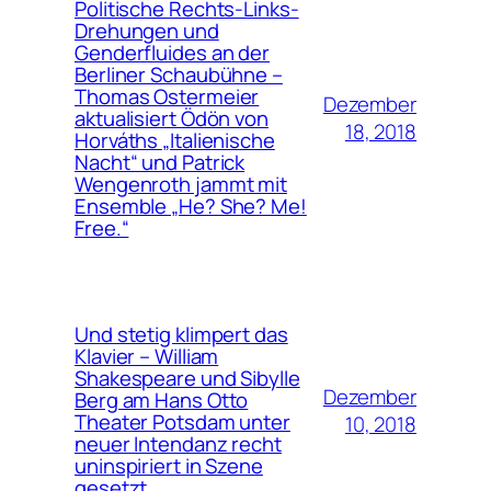
Politische Rechts-Links-
Drehungen und
Genderfluides an der
Berliner Schaubühne –
Thomas Ostermeier
Dezember
aktualisiert Ödön von
18, 2018
Horváths „Italienische
Nacht“ und Patrick
Wengenroth jammt mit
Ensemble „He? She? Me!
Free.“
Und stetig klimpert das
Klavier – William
Shakespeare und Sibylle
Dezember
Berg am Hans Otto
Theater Potsdam unter
10, 2018
neuer Intendanz recht
uninspiriert in Szene
gesetzt