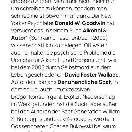
anderen Drogen. Man trank nicht mehr nur
um schreiben zu können, sondern man
schrieb meist obwohl man trank. Der New
Yorker Psychiater
Donald W. Goodwin
hat
versucht das in seinem Buch
Alkohol &
Autor“
(Suhrkamp Taschenbuch, 2000)
wissenschaftlich zu belegen. Oft waren
auch anhaltende psychische Probleme die
Ursache für Alkohol- und Drogensucht, wie
bei dem 2008 durch Selbstmord aus dem
Leben geschiedenen
David Foster Wallace
,
Autor des Romans
Der unendliche Spaߓ
, in
dem es u.a. auch um exzessiven
Drogenkonsum geht. Explizit Niederschlag
im Werk gefunden hat die Sucht aber außer
bei den Autoren der Beat Generation William
S. Burroughs und Jack Kerouac sowie dem
Gossenpoeten Charles Bukowski bei kaum