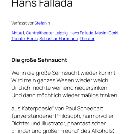
Hans Fallada
Verfasst von
Stefan
in
Aktuell
, 
Centraltheater Leipzig
, 
Hans Fallada
, 
Maxim Gorki
Theater Berlin
, 
Sebastian Hartmann
, 
Theater
Die große Sehnsucht
Wenn die große Sehnsucht wieder kommt,
Wird mein ganzes Wesen wieder weich.
Und ich möchte weinend niedersinken –
Und dann möcht ich wieder maßlos trinken.
aus Katerpoesie“ von Paul Scheebart
(unverstandener Philosoph, hurmorvoller
Dichter und Illustrator, phantastischer
Erfinder und großer
Freund“ des Alkohols)