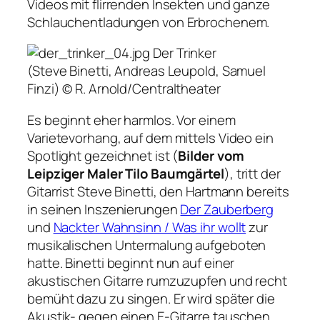
Videos mit flirrenden Insekten und ganze
Schlauchentladungen von Erbrochenem.
Der Trinker
(Steve Binetti, Andreas Leupold, Samuel
Finzi)
© R. Arnold/Centraltheater
Es beginnt eher harmlos. Vor einem
Varietevorhang, auf dem mittels Video ein
Spotlight gezeichnet ist (
Bilder vom
Leipziger Maler Tilo Baumgärtel
), tritt der
Gitarrist Steve Binetti, den Hartmann bereits
in seinen Inszenierungen
Der Zauberberg
und
Nackter Wahnsinn / Was ihr wollt
zur
musikalischen Untermalung aufgeboten
hatte. Binetti beginnt nun auf einer
akustischen Gitarre rumzuzupfen und recht
bemüht dazu zu singen. Er wird später die
Akustik- gegen einen E-Gitarre tauschen,