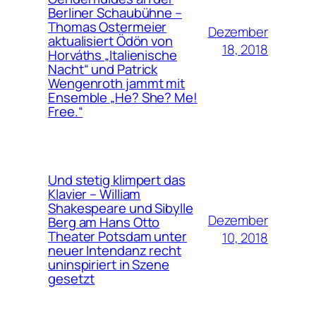
Berliner Schaubühne –
Thomas Ostermeier
Dezember
aktualisiert Ödön von
18, 2018
Horváths „Italienische
Nacht“ und Patrick
Wengenroth jammt mit
Ensemble „He? She? Me!
Free.“
Und stetig klimpert das
Klavier – William
Shakespeare und Sibylle
Dezember
Berg am Hans Otto
Theater Potsdam unter
10, 2018
neuer Intendanz recht
uninspiriert in Szene
gesetzt