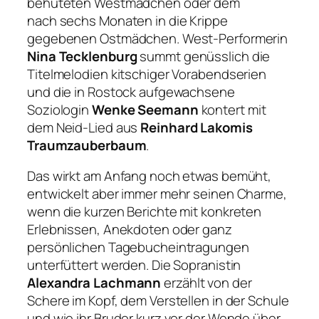
behüteten Westmädchen oder dem
nach sechs Monaten in die Krippe
gegebenen Ostmädchen. West-Performerin
Nina Tecklenburg
summt genüsslich die
Titelmelodien kitschiger Vorabendserien
und die in Rostock aufgewachsene
Soziologin
Wenke Seemann
kontert mit
dem Neid-Lied aus
Reinhard Lakomis
Traumzauberbaum
.
Das wirkt am Anfang noch etwas bemüht,
entwickelt aber immer mehr seinen Charme,
wenn die kurzen Berichte mit konkreten
Erlebnissen, Anekdoten oder ganz
persönlichen Tagebucheintragungen
unterfüttert werden. Die Sopranistin
Alexandra Lachmann
erzählt von der
Schere im Kopf, dem Verstellen in der Schule
und wie ihr Bruder kurz vor der Wende über