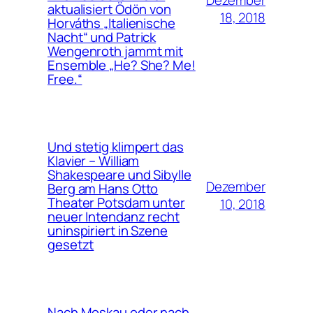
Dezember
aktualisiert Ödön von
18, 2018
Horváths „Italienische
Nacht“ und Patrick
Wengenroth jammt mit
Ensemble „He? She? Me!
Free.“
Und stetig klimpert das
Klavier – William
Shakespeare und Sibylle
Dezember
Berg am Hans Otto
Theater Potsdam unter
10, 2018
neuer Intendanz recht
uninspiriert in Szene
gesetzt
Nach Moskau oder nach