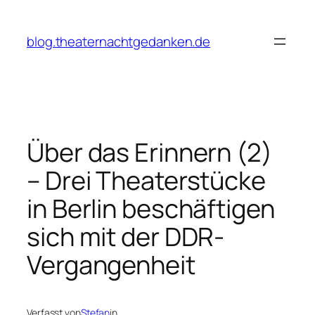
Zum
Inhalt
blog.theaternachtgedanken.de
springen
Über das Erinnern (2)
– Drei Theaterstücke
in Berlin beschäftigen
sich mit der DDR-
Vergangenheit
Verfasst von
Stefan
in