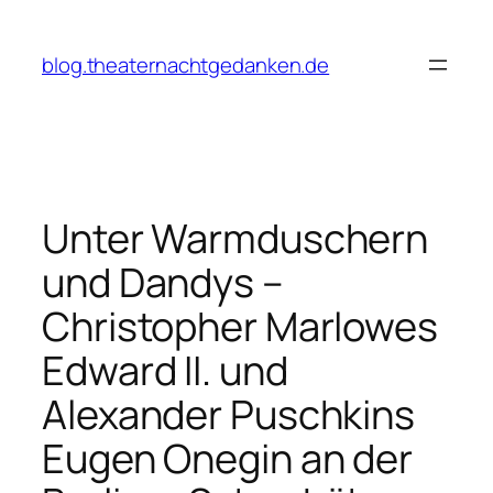
Zum
Inhalt
blog.theaternachtgedanken.de
springen
Unter Warmduschern
und Dandys –
Christopher Marlowes
Edward II. und
Alexander Puschkins
Eugen Onegin an der