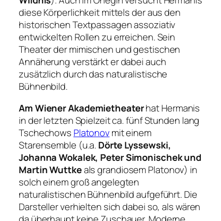
Wildnis
). Auch im Onegin versucht Hermanis
diese Körperlichkeit mittels der aus den
historischen Textpassagen assoziativ
entwickelten Rollen zu erreichen. Sein
Theater der mimischen und gestischen
Annäherung verstärkt er dabei auch
zusätzlich durch das naturalistische
Bühnenbild.
Am Wiener Akademietheater
hat Hermanis
in der letzten Spielzeit ca. fünf Stunden lang
Tschechows
Platonov
mit einem
Starensemble (u.a.
Dörte Lyssewski,
Johanna Wokalek, Peter Simonischek und
Martin Wuttke
als grandiosem Platonov) in
solch einem groß angelegten
naturalistischen Bühnenbild aufgeführt. Die
Darsteller verhielten sich dabei so, als wären
da überhaupt keine Zuschauer. Moderne