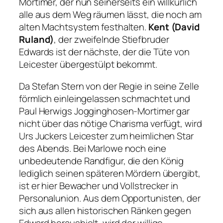
Mortimer, der nun seinerseits ein willkürlich
alle aus dem Weg räumen lässt, die noch am
alten Machtsystem festhalten.
Kent (David
Ruland)
, der zweifelnde Stiefbruder
Edwards ist der nächste, der die Tüte von
Leicester übergestülpt bekommt.
Da Stefan Stern von der Regie in seine Zelle
förmlich einleingelassen schmachtet und
Paul Herwigs Jogginghosen-Mortimer gar
nicht über das nötige Charisma verfügt, wird
Urs Juckers Leicester zum heimlichen Star
des Abends. Bei Marlowe noch eine
unbedeutende Randfigur, die den König
lediglich seinen späteren Mördern übergibt,
ist er hier Bewacher und Vollstrecker in
Personalunion. Aus dem Opportunisten, der
sich aus allen historischen Ränken gegen
Edward heraushielt, wird der willige