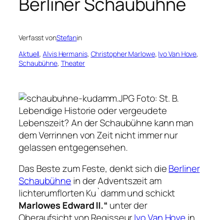
Berliner Schaubühne
Verfasst von
Stefan
in
Aktuell
, 
Alvis Hermanis
, 
Christopher Marlowe
, 
Ivo Van Hove
, 
Schaubühne
, 
Theater
Foto: St. B.
Lebendige Historie oder vergeudete
Lebenszeit? An der Schaubühne kann man
dem Verrinnen von Zeit nicht immer nur
gelassen entgegensehen.
Das Beste zum Feste, denkt sich die
Berliner
Schaubühne
in der Adventszeit am
lichterumflorten Ku`damm und schickt
Marlowes Edward II.“
unter der
Oberaufsicht von Regisseur
Ivo Van Hove
in