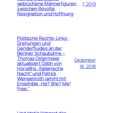
gebrochene Männerfiguren
7, 2019
zwischen Revolte,
Resignation und Hoffnung
Politische Rechts-Links-
Drehungen und
Genderfluides an der
Berliner Schaubühne –
Thomas Ostermeier
Dezember
aktualisiert Ödön von
18, 2018
Horváths „Italienische
Nacht“ und Patrick
Wengenroth jammt mit
Ensemble „He? She? Me!
Free.“
Und stetig klimpert das