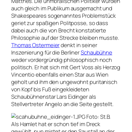
Matthes. Die unmoralischen Politiker wurden
auch gleich im Publikum ausgemacht und
Shakespeares sogenanntes Problemstück
geriet zur spaßigen Politposse, so dass
dabei auch die von Brecht konstatierte
Philosophie auf der Strecke bleiben musste.
Thomas Ostermeier
denkt in seiner
Inszenierung für die Berliner
Schaubühne
weder vordergründig philosophisch noch
politisch. Er hat sich mit Gert Voss als Herzog
Vincentio ebenfalls einen Star aus Wien
geholt und ihm den ungewohnt puritanisch
von Kopf bis Fuß eingekleideten
Schaubühnenstar Lars Eidinger als
Stellvertreter Angelo an die Seite gestellt.
Foto: St.B.
Als Hamlet hat er schon tief im Dreck
gewühlt, nun mistet er den Saustall an der