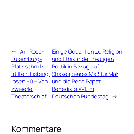
←
Am Rosa-
Einige Gedanken zu Religion
Luxemburg-
und Ethik in der heutigen
Platz schmilzt
Politik in Bezug auf
still ein Eisberg.
Shakespeares Maß für Maߓ
Ibsen ±0 – Von
und die Rede Papst
zweierlei
Benedikts XVI. im
Theaterschlaf
Deutschen Bundestag
→
Kommentare