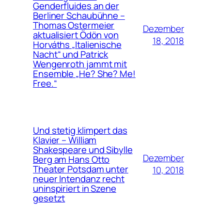
Genderfluides an der
Berliner Schaubühne –
Thomas Ostermeier
Dezember
aktualisiert Ödön von
18, 2018
Horváths „Italienische
Nacht“ und Patrick
Wengenroth jammt mit
Ensemble „He? She? Me!
Free.“
Und stetig klimpert das
Klavier – William
Shakespeare und Sibylle
Dezember
Berg am Hans Otto
Theater Potsdam unter
10, 2018
neuer Intendanz recht
uninspiriert in Szene
gesetzt