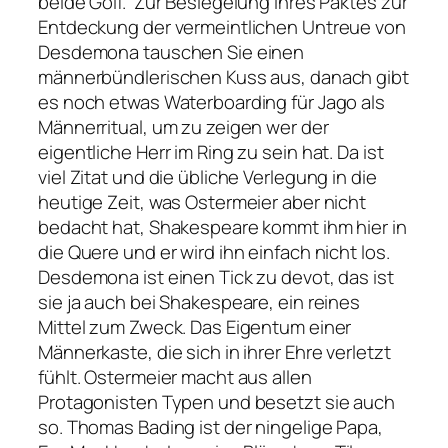
beide Golf. Zur Besiegelung ihres Paktes zur
Entdeckung der vermeintlichen Untreue von
Desdemona tauschen Sie einen
männerbündlerischen Kuss aus, danach gibt
es noch etwas Waterboarding für Jago als
Männerritual, um zu zeigen wer der
eigentliche Herr im Ring zu sein hat. Da ist
viel Zitat und die übliche Verlegung in die
heutige Zeit, was Ostermeier aber nicht
bedacht hat, Shakespeare kommt ihm hier in
die Quere und er wird ihn einfach nicht los.
Desdemona ist einen Tick zu devot, das ist
sie ja auch bei Shakespeare, ein reines
Mittel zum Zweck. Das Eigentum einer
Männerkaste, die sich in ihrer Ehre verletzt
fühlt. Ostermeier macht aus allen
Protagonisten Typen und besetzt sie auch
so. Thomas Bading ist der ningelige Papa,