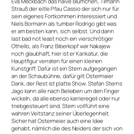
Eva Meckbach das naive Blümchen, Tilmann
Strauß der eitle Pfau Cassio der sich nur für
sein eigenes Fortkommen interessiert und
Niels Bormann als tumber Rodrigo gibt was
er am besten kann, sich selbst. Und dann
last bad not least noch ein vierschrötiger
Othello, als Franz Biberkopf war Nakajew
noch glaubhaft, hier ist er Karikatur, die
Hauptfigur verraten für einen kleinen
Kunstgriff. Dafür ist ein Stern aufgegangen
an der Schaubühne, dafür gilt Ostermaier
Dank, der Rest ist platte Show. Stefan Sterns
Jago kann alle nach Belieben um den Finger
wickeln, da alle ebenso karrieregeil oder nur
triebgesteuert sind. Stern vollführt eine
wahren Veitstanz seiner Überlegenheit.
Sicher hat Ostermeier auch eine Idee
gehabt, nämlich die des Neiders der sich von