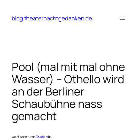
Zum
Inhalt
blog.theaternachtgedanken.de
springen
Pool (mal mit mal ohne
Wasser) – Othello wird
an der Berliner
Schaubühne nass
gemacht
Verfasst von
Stefan
in