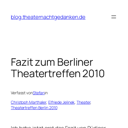
Zum
Inhalt
blog.theaternachtgedanken.de
springen
Fazit zum Berliner
Theatertreffen 2010
Verfasst von
Stefan
in
Christoph Marthaler
, 
Elfriede Jelinek
, 
Theater
, 
Theatertreffen Berlin 2010
Ich habe jetzt erst das Fazit von Rüdiger