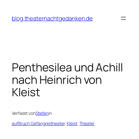
Zum
Inhalt
blog.theaternachtgedanken.de
springen
Penthesilea und Achill
nach Heinrich von
Kleist
Verfasst von
Stefan
in
aufBruch Gefängnistheater
, 
Kleist
, 
Theater