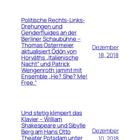
Politische Rechts-Links-
Drehungen und
Genderfluides an der
Berliner Schaubühne –
Thomas Ostermeier
Dezember
aktualisiert Ödön von
18, 2018
Horváths „Italienische
Nacht“ und Patrick
Wengenroth jammt mit
Ensemble „He? She? Me!
Free.“
Und stetig klimpert das
Klavier – William
Shakespeare und Sibylle
Dezember
Berg am Hans Otto
Theater Potsdam unter
10, 2018