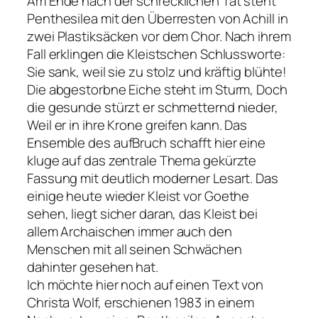
Am Ende nach der schrecklichen Tat steht
Penthesilea mit den Überresten von Achill in
zwei Plastiksäcken vor dem Chor. Nach ihrem
Fall erklingen die Kleistschen Schlussworte:
Sie sank, weil sie zu stolz und kräftig blühte!
Die abgestorbne Eiche steht im Sturm, Doch
die gesunde stürzt er schmetternd nieder,
Weil er in ihre Krone greifen kann.
Das
Ensemble des aufBruch schafft hier eine
kluge auf das zentrale Thema gekürzte
Fassung mit deutlich moderner Lesart. Das
einige heute wieder Kleist vor Goethe
sehen, liegt sicher daran, das Kleist bei
allem Archaischen immer auch den
Menschen mit all seinen Schwächen
dahinter gesehen hat.
Ich möchte hier noch auf einen Text von
Christa Wolf, erschienen 1983 in einem