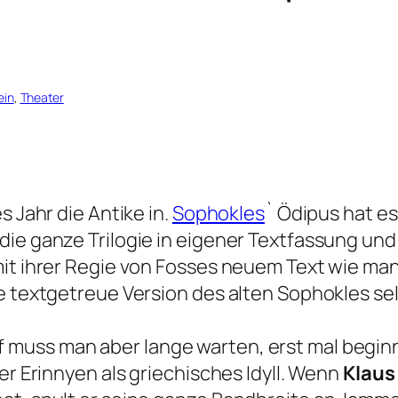
ein
, 
Theater
s Jahr die Antike in.
Sophokles
` Ödipus hat e
die ganze Trilogie in eigener Textfassung un
mit ihrer Regie von Fosses neuem Text wie man
e textgetreue Version des alten Sophokles sel
uss man aber lange warten, erst mal beginnt a
er Erinnyen als griechisches Idyll. Wenn
Klaus