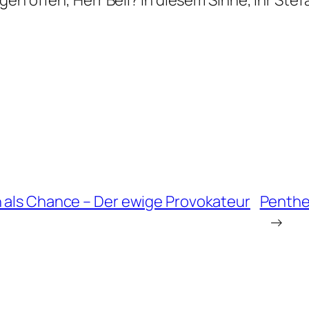
en offen, Herr Beil? In diesem Sinne, Ihr St
n als Chance – Der ewige Provokateur
Penthes
→