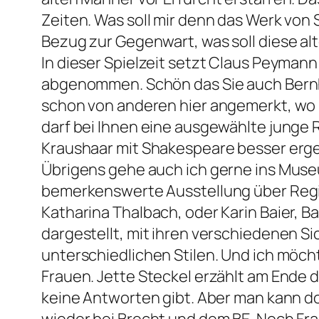
Zeiten. Was soll mir denn das Werk von 
Bezug zur Gegenwart, was soll diese alt
In dieser Spielzeit setzt Claus Peyman
abgenommen. Schön das Sie auch Bernha
schon von anderen hier angemerkt, wo i
darf bei Ihnen eine ausgewählte junge 
Kraushaar mit Shakespeare besser ergeh
Übrigens gehe auch ich gerne ins Muse
bemerkenswerte Ausstellung über Regi
Katharina Thalbach, oder Karin Baier, Ba
dargestellt, mit ihren verschiedenen 
unterschiedlichen Stilen. Und ich möcht
Frauen. Jette Steckel erzählt am Ende d
keine Antworten gibt. Aber man kann d