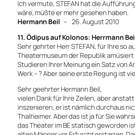
Ich vermute, STEFAN hat die Aufführung
wäre, müßte er mehr gesehen haben.
Hermann Beil
– 26. August 2010
11. Ödipus auf Kolonos: Herrmann Bei
Sehr gehrter Herr STEFAN, für Ihre so a
Theatermuseum der Republik amüsiert mi
Studieren Ihrer Meinung ein Satz von Ar
Werk – ? Aber seine erste Regung ist vi
Sehr geehrter Hermann Beil,
vielen Dank für Ihre Zeilen, aber anstat
inszenieren, er ist nämlich durchaus ni
Thalheimer. Aber das ist ja für Sie wah
das Theater im BE statisch geworden ist 
alten Männer vor Erfurcht erstarren. D