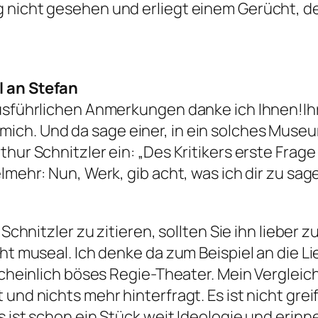
 nicht gesehen und erliegt einem Gerücht, de
l an Stefan
usführlichen Anmerkungen danke ich Ihnen!Ihre
ch. Und da sage einer, in ein solches Museum
thur Schnitzler ein: „Des Kritikers erste Frag
elmehr: Nun, Werk, gib acht, was ich dir zu sa
t Schnitzler zu zitieren, sollten Sie ihn lieb
cht museal. Ich denke da zum Beispiel an die L
rscheinlich böses Regie-Theater. Mein Vergleic
und nichts mehr hinterfragt. Es ist nicht greif
as ist schon ein Stück weit Ideologie und eri