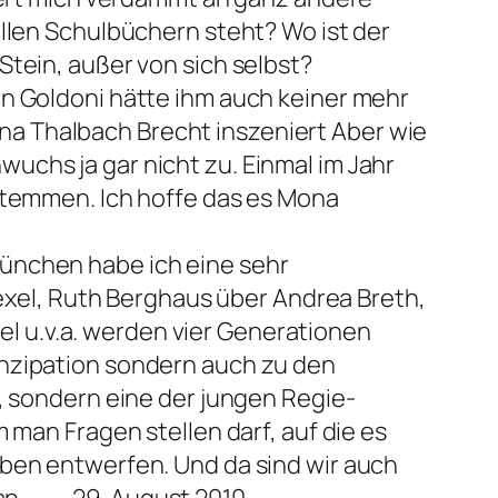
allen Schulbüchern steht? Wo ist der
Stein, außer von sich selbst?
en Goldoni hätte ihm auch keiner mehr
a Thalbach Brecht inszeniert Aber wie
uchs ja gar nicht zu. Einmal im Jahr
 stemmen. Ich hoffe das es Mona
München habe ich eine sehr
el, Ruth Berghaus über Andrea Breth,
kel u.v.a. werden vier Generationen
anzipation sondern auch zu den
n, sondern eine der jungen Regie-
 man Fragen stellen darf, auf die es
ben entwerfen. Und da sind wir auch