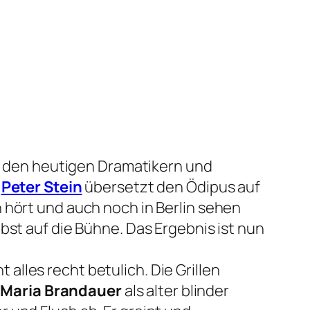
s den heutigen Dramatikern und
d
Peter Stein
übersetzt den Ödipus auf
 hört und auch noch in Berlin sehen
bst auf die Bühne. Das Ergebnis ist nun
lles recht betulich. Die Grillen
 Maria Brandauer
als alter blinder