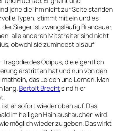
 und Fluch ab. Er greint und
und jene die ihm nicht zur Seite standen
olle Typen, stimmt mit ein und es
 der Sieger ist zwangsläufig Brandauer,
, alle anderen Mitstreiter sind nicht
s, obwohl sie zumindest bis auf
Tragödie des Ödipus, die eigentlich
terung erstritten hat und nun von den
i mathein, das Leiden und Lernen. Man
n lang.
Bertolt Brecht
sind hier
t.
 ist er sofort wieder oben auf. Das
ald im heiligen Hain aushauchen wird.
 wie möglich wieder zu geben. Das wirkt