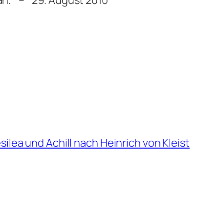
efan. – 29. August 2010
ilea und Achill nach Heinrich von Kleist