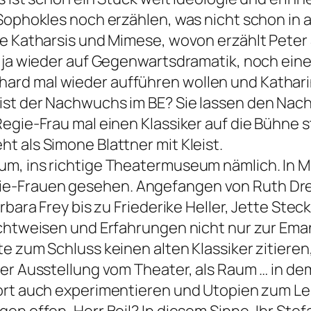
Sophokles noch erzählen, was nicht schon in 
e Katharsis und Mimese, wovon erzählt Peter 
n ja wieder auf Gegenwartsdramatik, noch ein
rd mal wieder aufführen wollen und Katharin
st der Nachwuchs im BE? Sie lassen den Nachw
Regie-Frau mal einen Klassiker auf die Bühne
t als Simone Blattner mit Kleist.
um, ins richtige Theatermuseum nämlich. In 
e-Frauen gesehen. Angefangen von Ruth Drex
rbara Frey bis zu Friederike Heller, Jette Stec
Sichtweisen und Erfahrungen nicht nur zur Em
e zum Schluss keinen alten Klassiker zitiere
er Ausstellung vom Theater, als Raum … in dem
ort auch experimentieren und Utopien zum Le