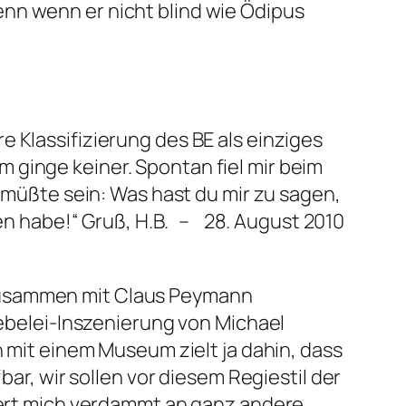
nn wenn er nicht blind wie Ödipus
 Klassifizierung des BE als einziges
 ginge keiner. Spontan fiel mir beim
e müßte sein: Was hast du mir zu sagen,
gen habe!“ Gruß, H.B. – 28. August 2010
er zusammen mit Claus Peymann
iebelei-Inszenierung von Michael
h mit einem Museum zielt ja dahin, dass
bar, wir sollen vor diesem Regiestil der
nnert mich verdammt an ganz andere