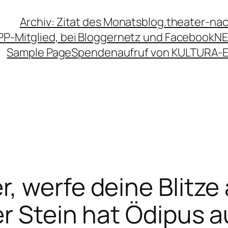
Archiv: Zitat des Monats
blog.theater-na
PP-Mitglied, bei Bloggernetz und Facebook
NE
Sample Page
Spendenaufruf von KULTURA-
, werfe deine Blitze 
er Stein hat Ödipus a