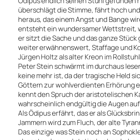
Ödipus endlich seinen Stuhl gefunden h
überschlägt die Stimme, fährt hoch und 
heraus, das einem Angst und Bange wird
entsteht ein wundersamer Wettstreit, w
er sitzt die Sache und das ganze Stück
weiter erwähnenswert, Staffage und K
Jürgen Holtz als alter Kreon im Rollstuh
Peter Stein schwärmt im durchaus lese
keine mehr ist, da der tragische Held s
Göttern zur wohlverdienten Erhörung en
kennt den Spruch der aristotelischen K
wahrscheinlich endgültig die Augen auf
Als Ödipus erfährt, das er als Glücksbr
Jammern wird zum Fluch, der alte Tyran
Das einzige was Stein noch an Sophokles