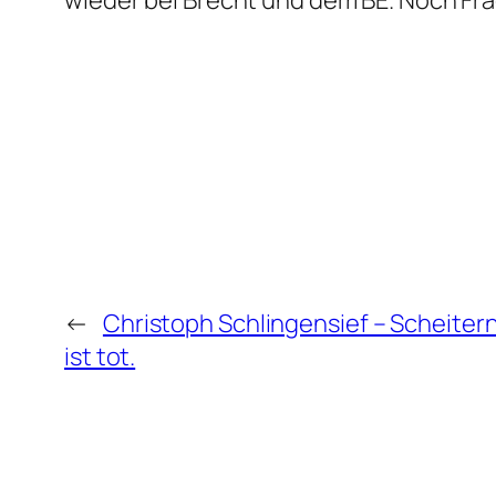
wieder bei Brecht und dem BE. Noch Frag
←
Christoph Schlingensief – Scheiter
ist tot.