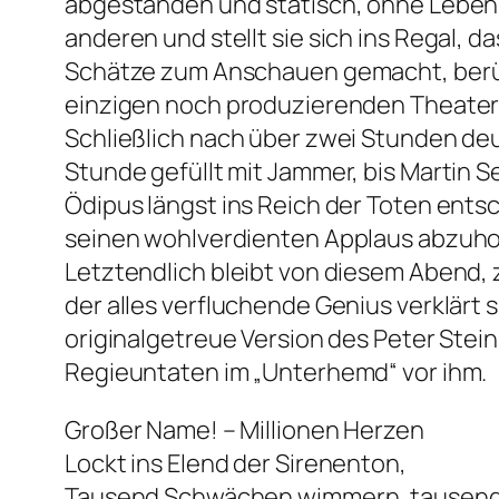
abgestanden und statisch, ohne Leben, 
anderen und stellt sie sich ins Regal,
Schätze zum Anschauen gemacht, berühr
einzigen noch produzierenden Theate
Schließlich nach über zwei Stunden deu
Stunde gefüllt mit Jammer, bis Martin S
Ödipus längst ins Reich der Toten ents
seinen wohlverdienten Applaus abzuho
Letztendlich bleibt von diesem Abend, z
der alles verfluchende Genius verklärt s
originalgetreue Version des Peter Ste
Regieuntaten im „Unterhemd“ vor ihm.
Großer Name! – Millionen Herzen
Lockt ins Elend der Sirenenton,
Tausend Schwächen wimmern, tausen