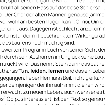
at, spult er seine ganze Bandbreite an Jammer
brüllt all seinen Hass auf das böse Schicksal 
. Der Chor der alten Männer, genauso jammerv
er wohl am besten klagen kann. Oimoi, Oimoi,
 gekonnt aus. Dagegen ist schlecht anzukommen
ostümständer mit beschränktem Wirkungsradiu
l, des Laufens noch mächtig sind.
nswertem Programmbuch von seiner Sicht der 
ich durch sein Ausharren im Unglück seine Läu
trückt wird. Das nennt Stein dann das pathe
atharsis
Tun, leiden, lernen
und das ein Lebe
gegangen, lieber Hermann Beil, richtig erkann
inger demjenigen der ihn aufnimmt dienen wird,
n erwacht zu neuem Leben, auch wenn er es b
` Ödipus interessiert, ist den Text so genau