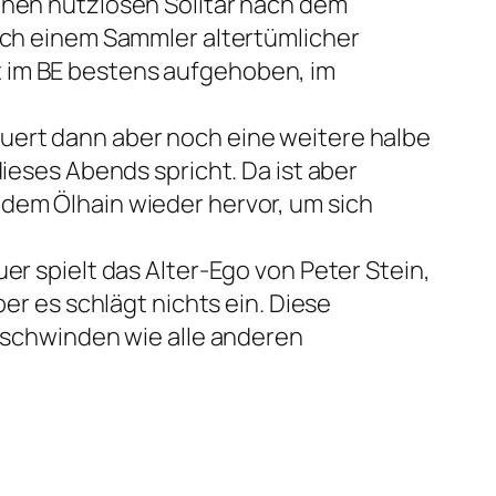
einen nutzlosen Solitär nach dem
eich einem Sammler altertümlicher
t im BE bestens aufgehoben, im
auert dann aber noch eine weitere halbe
dieses Abends spricht. Da ist aber
 dem Ölhain wieder hervor, um sich
er spielt das Alter-Ego von Peter Stein,
ber es schlägt nichts ein. Diese
ntschwinden wie alle anderen