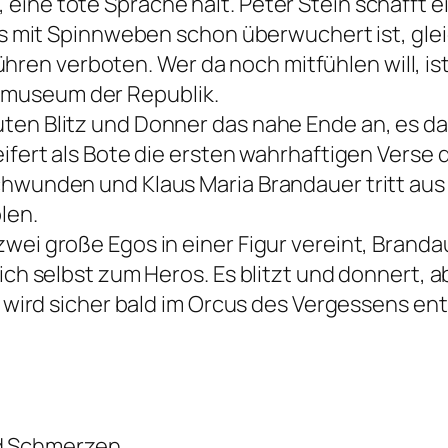
eine tote Sprache halt. Peter Stein schafft 
 das mit Spinnweben schon überwuchert ist, gl
en verboten. Wer da noch mitfühlen will, is
rmuseum der Republik.
ten Blitz und Donner das nahe Ende an, es d
eifert als Bote die ersten wahrhaftigen Verse 
chwunden und Klaus Maria Brandauer tritt aus
len.
wei große Egos in einer Figur vereint, Brandau
ich selbst zum Heros. Es blitzt und donnert, a
in wird sicher bald im Orcus des Vergessens e
d Schmerzen