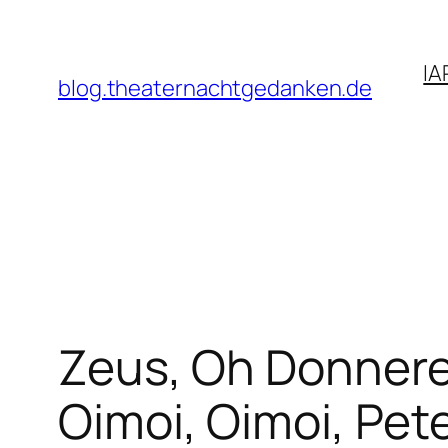
Zum
Inhalt
IA
springen
blog.theaternachtgedanken.de
Zeus, Oh Donnerer
Oimoi, Oimoi, Pet