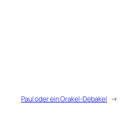
Paul oder ein Orakel-Debakel
→