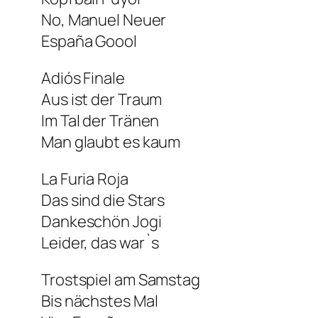
No, Manuel Neuer
España Goool
Adiós Finale
Aus ist der Traum
Im Tal der Tränen
Man glaubt es kaum
La Furia Roja
Das sind die Stars
Dankeschön Jogi
Leider, das war`s
Trostspiel am Samstag
Bis nächstes Mal