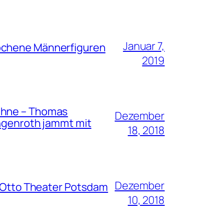
Januar 7,
rochene Männerfiguren
2019
bühne – Thomas
Dezember
engenroth jammt mit
18, 2018
Dezember
s Otto Theater Potsdam
10, 2018