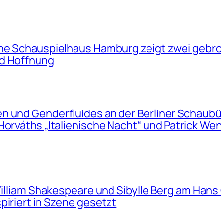
sche Schauspielhaus Hamburg zeigt zwei geb
nd Hoffnung
en und Genderfluides an der Berliner Schau
Horváths „Italienische Nacht“ und Patrick W
 William Shakespeare und Sibylle Berg am Han
piriert in Szene gesetzt