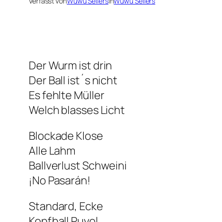
Verfasst von
Wuwu Sellers
in
Wuwu Sellers
Der Wurm ist drin
Der Ball ist´s nicht
Es fehlte Müller
Welch blasses Licht
Blockade Klose
Alle Lahm
Ballverlust Schweini
¡No Pasarán!
Standard, Ecke
Kopfball Puyol