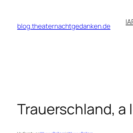
Zum
Inhalt
IA
springen
blog.theaternachtgedanken.de
Trauerschland, a l